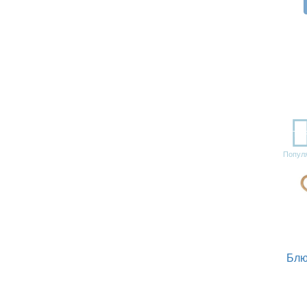
TO
Попул
Блю