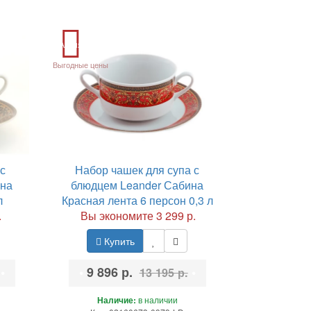
Акция
Выгодные цены
с
Набор чашек для супа с
ина
блюдцем Leander Сабина
л
Красная лента 6 персон 0,3 л
.
Вы экономите 3 299 р.
Купить
•
•
9 896 р.
•
13 195 р.
Наличие:
в наличии