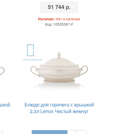
•
51 744 р.
•
Наличие:
Нет в наличии
Код: 10525067-F
TOP
Популярный
ышкой
Блюдо для горячего с крышкой
2,3л Lenox Чистый жемчуг