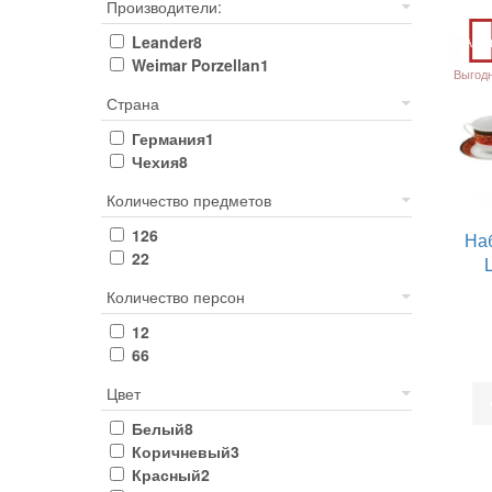
Производители:
Leander
8
Акц
Weimar Porzellan
1
Выгод
Страна
Германия
1
Чехия
8
Количество предметов
12
6
На
2
2
Количество персон
1
2
6
6
Цвет
Белый
8
Коричневый
3
Красный
2