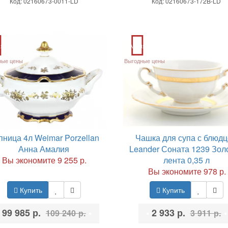
Код: 02160673-0011-LD
Код: 02160673-172B-LD
ия
Акция
ные цены
Выгодные цены
пница 4л Weimar Porzellan
Чашка для супа с блюд
Анна Амалия
Leander Соната 1239 Зол
Вы экономите 9 255 р.
лента 0,35 л
Вы экономите 978 р.
Купить
Купить
99 985 р.
•
•
2 933 р.
•
109 240 р.
3 911 р.