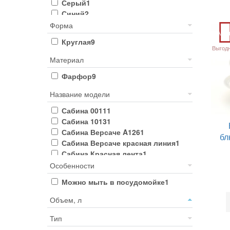
Серый
1
Синий
2
Форма
Акц
Круглая
9
Выгод
Материал
Фарфор
9
Название модели
Сабина 0011
1
Сабина 1013
1
Сабина Версаче A126
1
бл
Сабина Версаче красная линия
1
Сабина Красная лента
1
Соната 1239
1
Особенности
Соната Кобальт 1357
1
Можно мыть в посудомойке
1
Объем, л
Тип