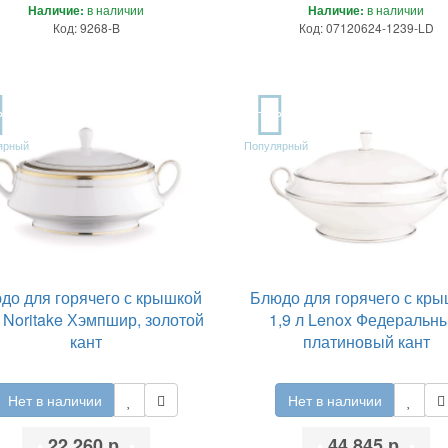
Наличие:
в наличии
Наличие:
в наличии
Код: 9268-B
Код: 07120624-1239-LD
P
TOP
ярный
Популярный
до для горячего с крышкой
Блюдо для горячего с кр
 Noritake Хэмпшир, золотой
1,9 л Lenox Федеральны
кант
платиновый кант
Нет в наличии
Нет в наличии
•
22 260 р.
•
•
44 845 р.
•