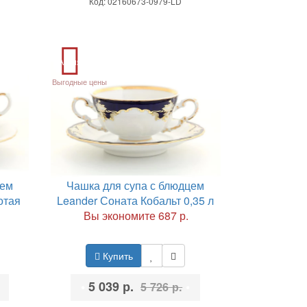
Код: 02160673-0979-LD
Акция
Выгодные цены
цем
Чашка для супа с блюдцем
отая
Leander Соната Кобальт 0,35 л
Вы экономите 687 р.
Купить
•
5 039 р.
•
5 726 р.