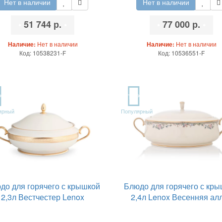
Нет в наличии
Нет в наличии
•
51 744 р.
•
•
77 000 р.
•
Наличие:
Нет в наличии
Наличие:
Нет в наличии
Код: 10538231-F
Код: 10536551-F
P
TOP
ярный
Популярный
до для горячего с крышкой
Блюдо для горячего с кр
2,3л Вестчестер Lenox
2,4л Lenox Весенняя ал