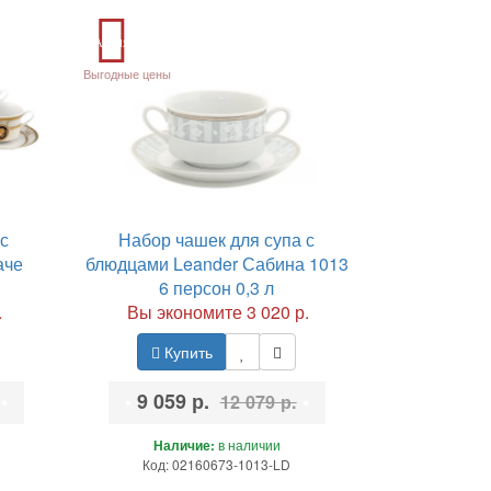
Акция
Выгодные цены
с
Набор чашек для супа с
аче
блюдцами Leander Сабина 1013
6 персон 0,3 л
.
Вы экономите 3 020 р.
Купить
•
•
9 059 р.
•
12 079 р.
Наличие:
в наличии
Код: 02160673-1013-LD