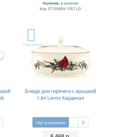
Наличие:
в наличии
Код: 07120624-1357-LD
TOP
Популярный
ышкой
Блюдо для горячего с крышкой
й,
1,9л Lenox Кардинал
Нет в наличии
•
6 468 р.
•