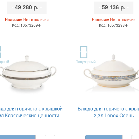
•
49 280 р.
•
•
59 136 р.
•
Наличие:
Нет в наличии
Наличие:
Нет в наличии
Код: 10573269-F
Код: 10573293-F
P
TOP
ярный
Популярный
до для горячего с крышкой
Блюдо для горячего с кр
9л Классические ценности
2,3л Lenox Осень