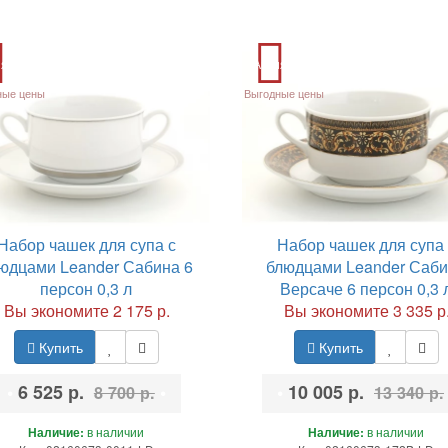
ия
Акция
ные цены
Выгодные цены
Набор чашек для супа с
Набор чашек для супа 
юдцами Leander Сабина 6
блюдцами Leander Саб
персон 0,3 л
Версаче 6 персон 0,3 
Вы экономите 2 175 р.
Вы экономите 3 335 р
Купить
Купить
•
6 525 р.
•
•
10 005 р.
8 700 р.
13 340 р.
Наличие:
в наличии
Наличие:
в наличии