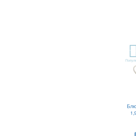
TO
Попул
Блю
1,