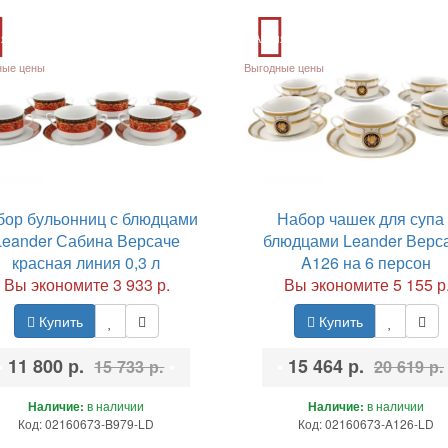
ия
Акция
ные цены
Выгодные цены
бор бульонниц с блюдцами
Набор чашек для супа 
Leander Сабина Версаче
блюдцами Leander Верс
красная линия 0,3 л
A126 на 6 персон
Вы экономите 3 933 р.
Вы экономите 5 155 р
Купить
Купить
•
11 800 р.
•
•
15 464 р.
15 733 р.
20 619 р.
Наличие:
в наличии
Наличие:
в наличии
Код: 02160673-B979-LD
Код: 02160673-A126-LD