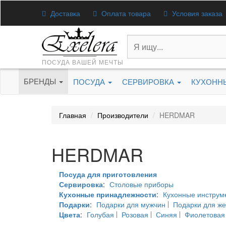
Доставка
Оплата товара
Условия заказа
ПОСУДА ВАШЕЙ МЕЧТЫ
БРЕНДЫ
ПОСУДА
СЕРВИРОВКА
КУХОНН
Главная
Производители
HERDMAR
HERDMAR
Посуда для приготовления
Сервировка
:
Столовые приборы
Кухонные принадлежности
:
Кухонные инструм
Подарки
:
Подарки для мужчин
Подарки для ж
Цвета
:
Голубая
Розовая
Синяя
Фиолетовая