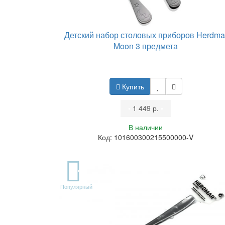
Детский набор столовых приборов Herdma
Moon 3 предмета
Купить
•
1 449 р.
•
В наличии
Код: 101600300215500000-V
TOP
Популярный