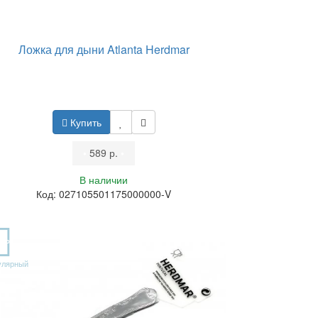
Ложка для дыни Atlanta Herdmar
Купить
•
589 р.
•
В наличии
Код: 027105501175000000-V
OP
улярный