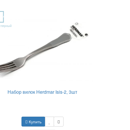
OP
улярный
Набор вилок Herdmar Isis-2, 3шт
Купить