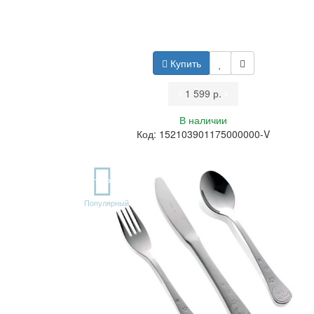
Купить
•
1 599 р.
•
В наличии
Код: 152103901175000000-V
TOP
Популярный