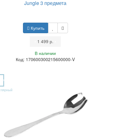
Jungle 3 предмета
Купить
•
1 499 р.
•
В наличии
Код: 170600300215600000-V
OP
улярный