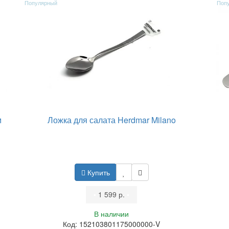
Популярный
Поп
м
Ложка для салата Herdmar Milano
Купить
•
1 599 р.
•
В наличии
Код: 152103801175000000-V