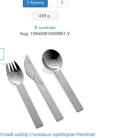
Купить
•
459 р.
•
В наличии
Код: 15940081000M01-V
OP
улярный
етский набор столовых приборов Herdmar