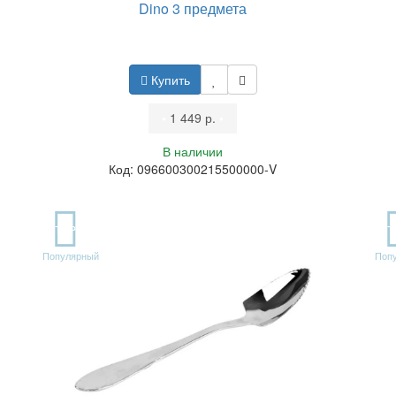
Dino 3 предмета
Купить
•
1 449 р.
•
В наличии
Код: 096600300215500000-V
TOP
T
Популярный
Поп