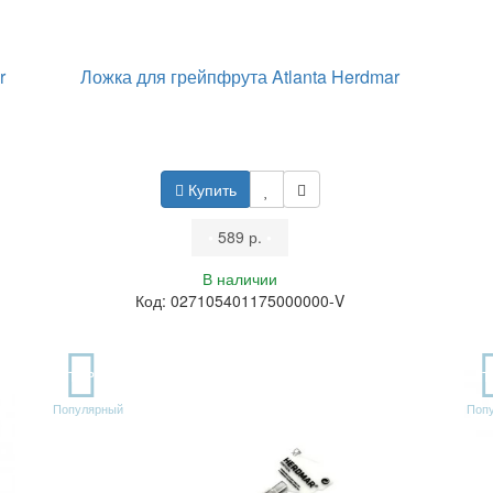
r
Ложка для грейпфрута Atlanta Herdmar
Купить
•
589 р.
•
В наличии
Код: 027105401175000000-V
TOP
T
Популярный
Поп