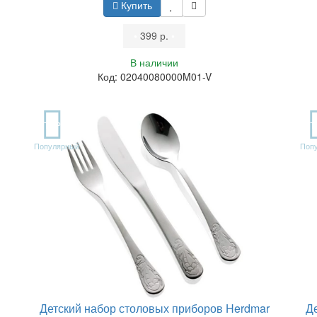
Купить
•
399 р.
•
В наличии
Код: 02040080000M01-V
TOP
T
Популярный
Поп
Детский набор столовых приборов Herdmar
Д