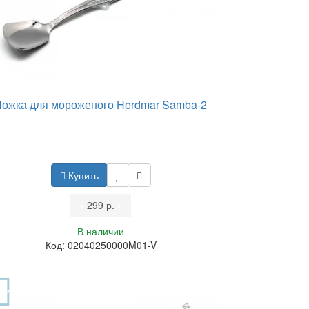
Ложка для мороженого Herdmar Samba-2
Купить
•
299 р.
•
В наличии
Код: 02040250000M01-V
OP