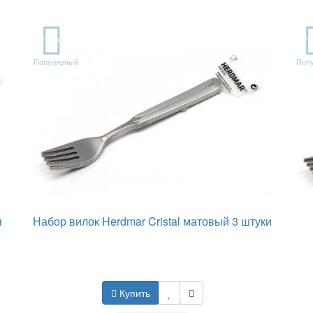
TOP
T
Популярный
Поп
я
Набор вилок Herdmar Cristal матовый 3 штуки
Купить