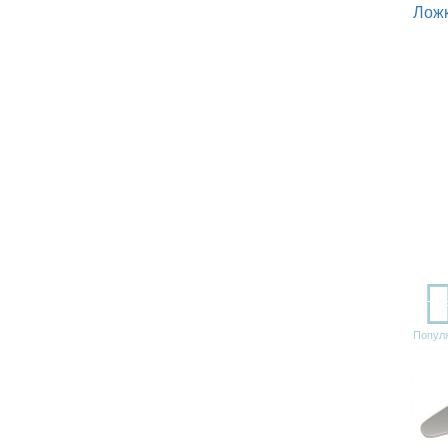
Noor
2
Ложк
Piccadilly
5
Profile
1
Renascenca
1
Renascenca gold
1
Rocco
1
Rondo
2
Samba
11
Sevigne
1
Sobor
1
Sobor copper
1
Solo
1
Spike
3
Strada
5
Straw Copper
1
TO
Stripe
2
Попул
Vitral
1
Vitral gold
1
Vivid
4
Zeus
2
Галатея
2