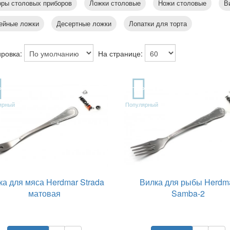
ры столовых приборов
Ложки столовые
Ножи столовые
В
ейные ложки
Десертные ложки
Лопатки для торта
ровка:
На странице:
P
TOP
ярный
Популярный
ка для мяса Herdmar Strada
Вилка для рыбы Herdm
матовая
Samba-2