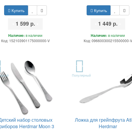
Купить
Купить
•
1 599 р.
•
•
1 449 р.
•
Наличие:
в наличии
Наличие:
в наличии
Код: 152103901175000000-V
Код: 096600300215500000-
P
TOP
ярный
Популярный
Детский набор столовых
Ложка для грейпфрута Atl
риборов Herdmar Moon 3
Herdmar