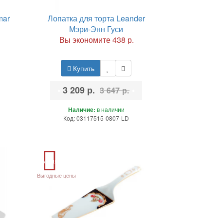
mar
Лопатка для торта Leander
Мэри-Энн Гуси
Вы экономите 438 р.
Купить
•
3 209 р.
•
3 647 р.
Наличие:
в наличии
Код: 03117515-0807-LD
Акция
Выгодные цены