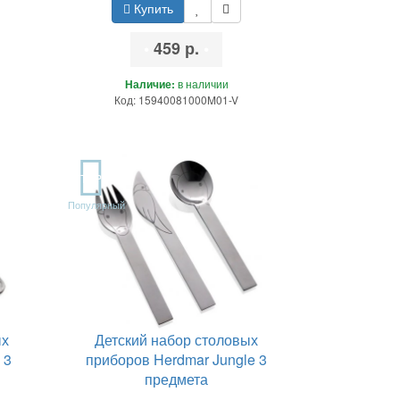
Купить
•
459 р.
•
Наличие:
в наличии
Код: 15940081000M01-V
TOP
Популярный
ых
Детский набор столовых
 3
приборов Herdmar Jungle 3
предмета