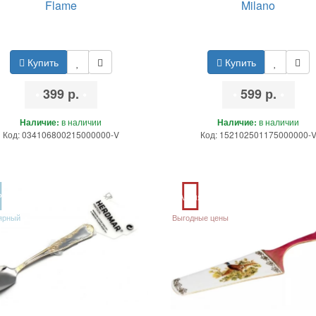
Flame
Milano
Купить
Купить
•
399 р.
•
•
599 р.
•
Наличие:
в наличии
Наличие:
в наличии
Код: 034106800215000000-V
Код: 152102501175000000-
P
Акция
ярный
Выгодные цены