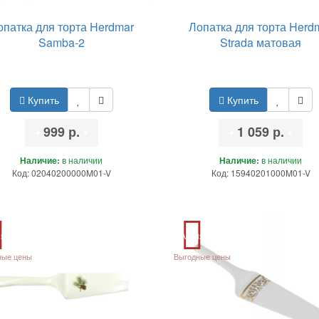
опатка для торта Herdmar
Лопатка для торта Herd
Samba-2
Strada матовая
Купить
Купить
•
999 р.
•
•
1 059 р.
•
Наличие:
в наличии
Наличие:
в наличии
Код: 02040200000M01-V
Код: 15940201000M01-V
ия
Акция
ные цены
Выгодные цены