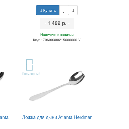
Купить
•
1 499 р.
•
Наличие:
в наличии
V
Код: 170600300215600000-V
TOP
Популярный
anta
Ложка для дыни Atlanta Herdmar