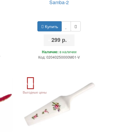
Samba-2
Купить
•
299 р.
•
Наличие:
в наличии
V
Код: 02040250000M01-V
Акция
Выгодные цены