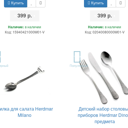
Купить
Купить
•
399 р.
•
•
399 р.
•
Наличие:
в наличии
Наличие:
в наличии
Код: 15940421000M01-V
Код: 02040080000M01-V
P
TOP
ярный
Популярный
илка для салата Herdmar
Детский набор столов
Milano
приборов Herdmar Dino
предмета