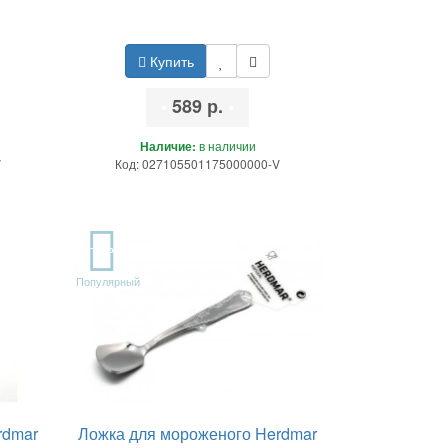
Купить
•
589 р.
•
Наличие:
в наличии
V
Код: 027105501175000000-V
TOP
Популярный
rdmar
Ложка для мороженого Herdmar