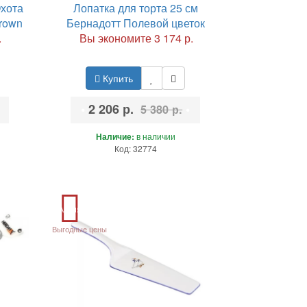
Охота
Лопатка для торта 25 см
rown
Бернадотт Полевой цветок
.
Вы экономите 3 174 р.
Купить
•
2 206 р.
•
5 380 р.
Наличие:
в наличии
Код: 32774
Акция
Выгодные цены