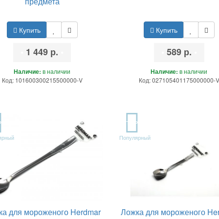
предмета
Купить
Купить
•
1 449 р.
•
•
589 р.
•
Наличие:
в наличии
Наличие:
в наличии
Код: 101600300215500000-V
Код: 027105401175000000-
P
TOP
ярный
Популярный
ка для мороженого Herdmar
Ложка для мороженого He