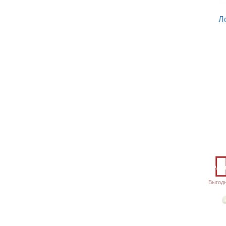
Гармония
5
Гуси
1
Л
Дары моря
2
Мельпомена
3
Охота
1
Охота красная
1
Полевой цветок
1
Соната Золотая роза кобальт
1
Соната Золотые узоры
1
Соната Мелкие цветы кобальт
1
Акц
Выгод