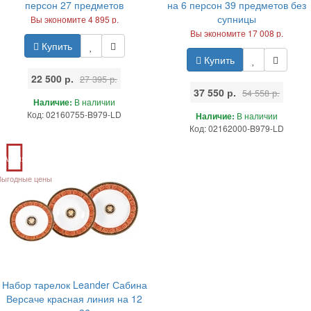
персон 27 предметов
на 6 персон 39 предметов без
супницы
Вы экономите 4 895 р.
Вы экономите 17 008 р.
Купить
Купить
22 500 р.
27 395 р.
37 550 р.
54 558 р.
Наличие:
В наличии
Код: 02160755-B979-LD
Наличие:
В наличии
Код: 02162000-B979-LD
Акция
Выгодные цены
Набор тарелок Leander Сабина
Версаче красная линия на 12