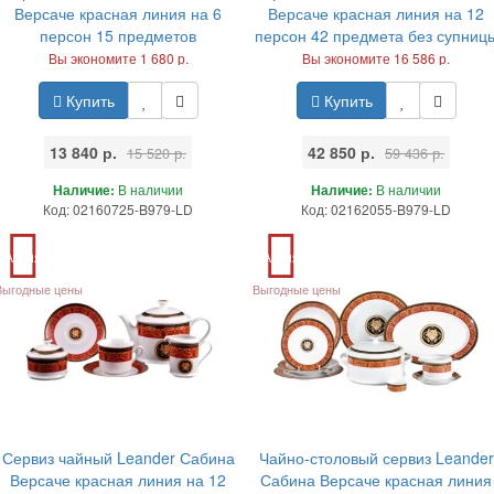
Версаче красная линия на 6
Версаче красная линия на 12
персон 15 предметов
персон 42 предмета без супниц
Вы экономите 1 680 р.
Вы экономите 16 586 р.
Купить
Купить
13 840 р.
42 850 р.
15 520 р.
59 436 р.
Наличие:
В наличии
Наличие:
В наличии
Код: 02160725-B979-LD
Код: 02162055-B979-LD
Акция
Акция
Выгодные цены
Выгодные цены
Сервиз чайный Leander Сабина
Чайно-столовый сервиз Leander
Версаче красная линия на 12
Сабина Версаче красная линия