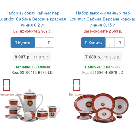
Набор высоких чайных пар
Набор высоких чайных пар
Leander Сабина Версаче красная
Leander Сабина Версаче красна
линия 0,2 л
линия 0,15 л
Вы экономите 2 969 р.
Вы экономите 2 563 р.
Купить
Купить
8 907 р.
7 689 р.
11 876 р.
10 252 р.
Наличие:
В наличии
Наличие:
В наличии
Код: 02160415-B979-LD
Код: 02160414-B979-LD
Акция
Акция
Выгодные цены
Выгодные цены