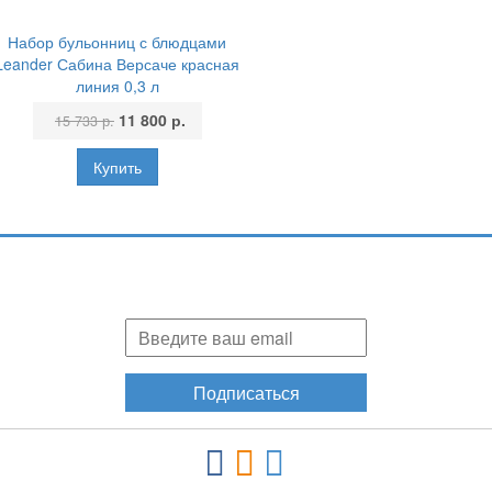
Набор бульонниц с блюдцами
Leander Сабина Версаче красная
линия 0,3 л
11 800 р.
15 733 р.
Подпишитесь и узнавайте первыми о наших скидках,
акциях, новинках!
Подписаться