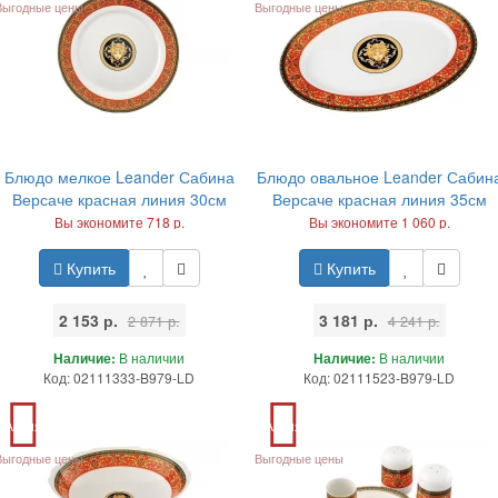
Выгодные цены
Выгодные цены
Блюдо мелкое Leander Сабина
Блюдо овальное Leander Сабин
Версаче красная линия 30см
Версаче красная линия 35см
Вы экономите 718 р.
Вы экономите 1 060 р.
Купить
Купить
2 153 р.
3 181 р.
2 871 р.
4 241 р.
Наличие:
В наличии
Наличие:
В наличии
Код: 02111333-B979-LD
Код: 02111523-B979-LD
Акция
Акция
Выгодные цены
Выгодные цены