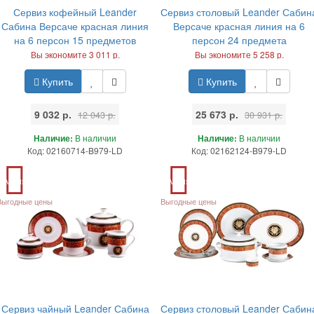
Сервиз кофейный Leander
Сервиз столовый Leander Сабин
Сабина Версаче красная линия
Версаче красная линия на 6
на 6 персон 15 предметов
персон 24 предмета
Вы экономите 3 011 р.
Вы экономите 5 258 р.
Купить
Купить
9 032 р.
25 673 р.
12 043 р.
30 931 р.
Наличие:
В наличии
Наличие:
В наличии
Код: 02160714-B979-LD
Код: 02162124-B979-LD
Акция
Акция
Выгодные цены
Выгодные цены
Сервиз чайный Leander Сабина
Сервиз столовый Leander Сабин