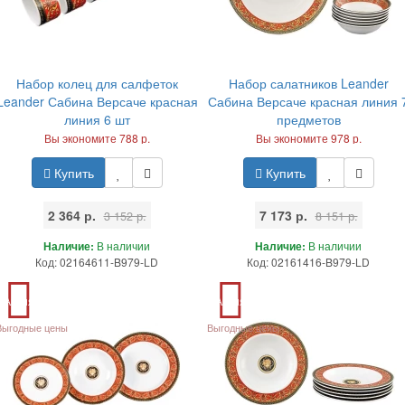
Набор колец для салфеток
Набор салатников Leander
Leander Сабина Версаче красная
Сабина Версаче красная линия 
линия 6 шт
предметов
Вы экономите 788 р.
Вы экономите 978 р.
Купить
Купить
2 364 р.
7 173 р.
3 152 р.
8 151 р.
Наличие:
В наличии
Наличие:
В наличии
Код: 02164611-B979-LD
Код: 02161416-B979-LD
Акция
Акция
Выгодные цены
Выгодные цены