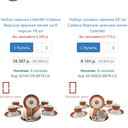
Набор тарелок Leander Сабина
Набор суповых тарелок 23 см
Версаче красная линия на 6
Сабина Версаче красная линия
персон 18 шт
Leander
Вы экономите 2 040 р.
Вы экономите 2 710 р.
Купить
Купить
18 357 р.
8 131 р.
20 397 р.
10 841 р.
Наличие:
В наличии
Наличие:
В наличии
Код: 02160129-B979-LD
Код: 02160223-B979-LD
Акция
Акция
Выгодные цены
Выгодные цены