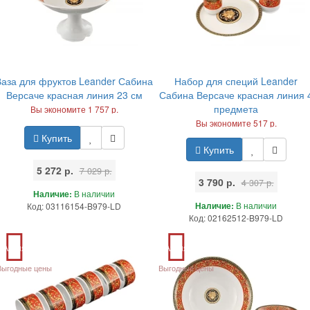
Ваза для фруктов Leander Сабина
Набор для специй Leander
Версаче красная линия 23 см
Сабина Версаче красная линия 
предмета
Вы экономите 1 757 р.
Вы экономите 517 р.
Купить
Купить
5 272 р.
7 029 р.
3 790 р.
4 307 р.
Наличие:
В наличии
Наличие:
В наличии
Код: 03116154-B979-LD
Код: 02162512-B979-LD
Акция
Акция
Выгодные цены
Выгодные цены