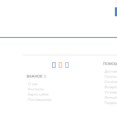
Подпишитесь и узнавайте первыми о н
ПОМОЩ
Достав
ВАЖНОЕ
Пункты
Оплат
О нас
Возвра
Контакты
Услови
Карта сайта
Личный
Поставщикам
Подаро