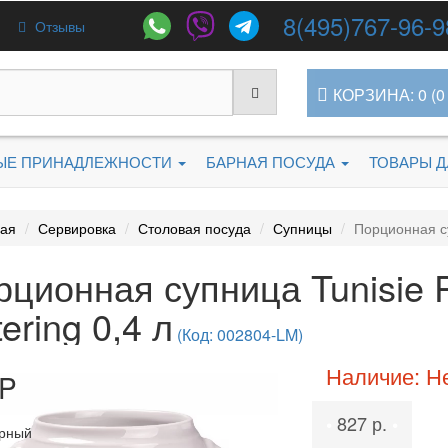
8(495)767-96-9
Отзывы
КОРЗИНА: 0 (0 
ЫЕ ПРИНАДЛЕЖНОСТИ
БАРНАЯ ПОСУДА
ТОВАРЫ 
ная
Сервировка
Столовая посуда
Супницы
Порционная суп
ционная супница Tunisie Po
ering 0,4 л
(Код: 002804-LM)
Наличие: Н
P
827 р.
•
•
рный