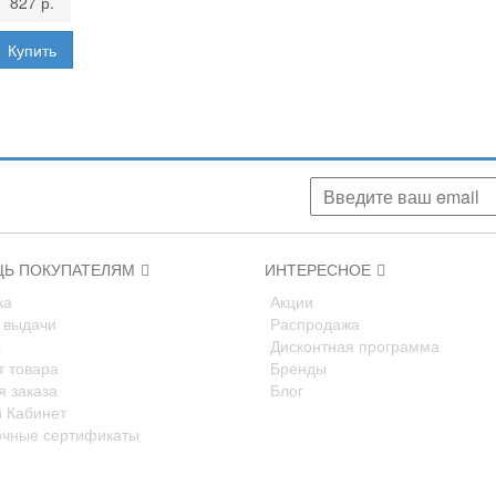
827 р.
аших скидках, акциях, новинках!
Ь ПОКУПАТЕЛЯМ
ИНТЕРЕСНОЕ
ка
Акции
 выдачи
Распродажа
а
Дисконтная программа
т товара
Бренды
я заказа
Блог
 Кабинет
чные сертификаты