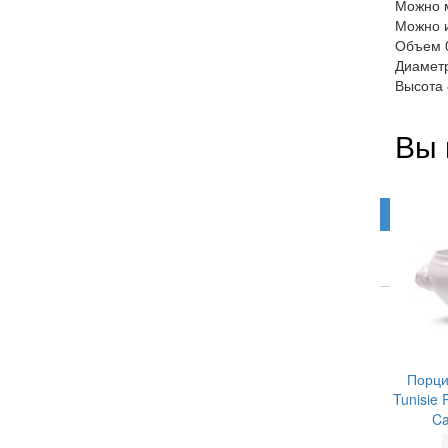
Можно 
Можно и
Объем 0
Диаметр
Высота 
Вы 
Порци
Tunisie 
Ca