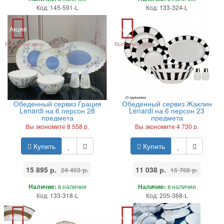
Код: 145-591-L
Код: 133-324-L
Акция
Акция
Выгодные цены
Выгодные цены
Обеденный сервиз Грация
Обеденный сервиз Жаклин
Lenardi на 6 персон 28
Lenardi на 6 персон 23
предмета
предмета
Вы экономите 8 558 р.
Вы экономите 4 730 р.
Купить
Купить
15 895 р.
11 038 р.
24 453 р.
15 768 р.
Наличие:
в наличии
Наличие:
в наличии
Код: 133-318-L
Код: 205-368-L
Акция
Акция