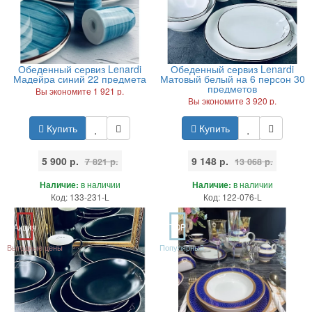
Обеденный сервиз Lenardi
Обеденный сервиз Lenardi
Мадейра синий 22 предмета
Матовый белый на 6 персон 30
предметов
Вы экономите 1 921 р.
Вы экономите 3 920 р.
Купить
Купить
5 900 р.
9 148 р.
7 821 р.
13 068 р.
Наличие:
в наличии
Наличие:
в наличии
Код: 133-231-L
Код: 122-076-L
Акция
TOP
Выгодные цены
Популярный