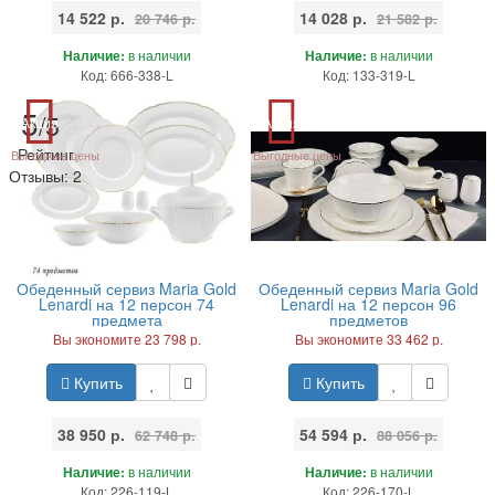
14 522 р.
14 028 р.
20 746 р.
21 582 р.
Наличие:
в наличии
Наличие:
в наличии
Код: 666-338-L
Код: 133-319-L
5
/5
Акция
Акция
Рейтинг
Выгодные цены
Выгодные цены
Отзывы:
2
Обеденный сервиз Maria Gold
Обеденный сервиз Maria Gold
Lenardi на 12 персон 74
Lenardi на 12 персон 96
предмета
предметов
Вы экономите 23 798 р.
Вы экономите 33 462 р.
Купить
Купить
38 950 р.
54 594 р.
62 748 р.
88 056 р.
Наличие:
в наличии
Наличие:
в наличии
Код: 226-119-L
Код: 226-170-L