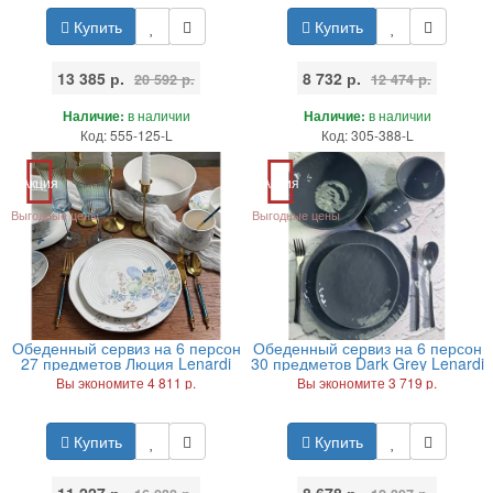
Купить
Купить
13 385 р.
8 732 р.
20 592 р.
12 474 р.
Наличие:
в наличии
Наличие:
в наличии
Код: 555-125-L
Код: 305-388-L
Акция
Акция
Выгодные цены
Выгодные цены
Обеденный сервиз на 6 персон
Обеденный сервиз на 6 персон
27 предметов Люция Lenardi
30 предметов Dark Grey Lenardi
Вы экономите 4 811 р.
Вы экономите 3 719 р.
Купить
Купить
11 227 р.
8 678 р.