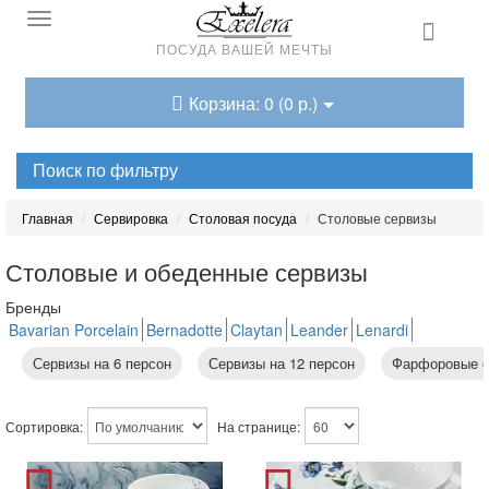
ПОСУДА ВАШЕЙ МЕЧТЫ
Корзина: 0 (0 р.)
Поиск по фильтру
Главная
Сервировка
Столовая посуда
Столовые сервизы
Столовые и обеденные сервизы
Бренды
Bavarian Porcelain
Bernadotte
Claytan
Leander
Lenardi
Queens Crown
Repast
Rudolf Kampf
Thun
Weimar Porzellan
Сервизы на 6 персон
Сервизы на 12 персон
Фарфоровые с
Акку
Сортировка:
На странице: