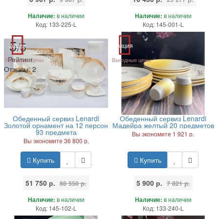
Наличие:
в наличии
Наличие:
в наличии
Код: 133-225-L
Код: 145-001-L
5
/5
Акция
Акция
Рейтинг
Выгодные цены
Выгодные цены
Отзывы:
2
Обеденный сервиз Lenardi
Обеденный сервиз Lenardi
Золотой орнамент на 12 персон
Мадейра желтый 20 предметов
93 предмета
Вы экономите 1 921 р.
Вы экономите 36 800 р.
Купить
Купить
51 750 р.
5 900 р.
88 550 р.
7 821 р.
Наличие:
в наличии
Наличие:
в наличии
Код: 145-102-L
Код: 133-240-L