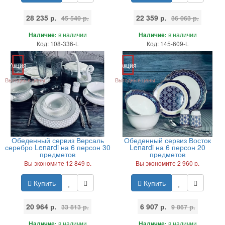
28 235 р.
22 359 р.
45 540 р.
36 063 р.
Наличие:
в наличии
Наличие:
в наличии
Код: 108-336-L
Код: 145-609-L
Акция
Акция
Выгодные цены
Выгодные цены
Обеденный сервиз Версаль
Обеденный сервиз Восток
серебро Lenardi на 6 персон 30
Lenardi на 6 персон 20
предметов
предметов
Вы экономите 12 849 р.
Вы экономите 2 960 р.
Купить
Купить
20 964 р.
6 907 р.
33 813 р.
9 867 р.
Наличие:
в наличии
Наличие:
в наличии