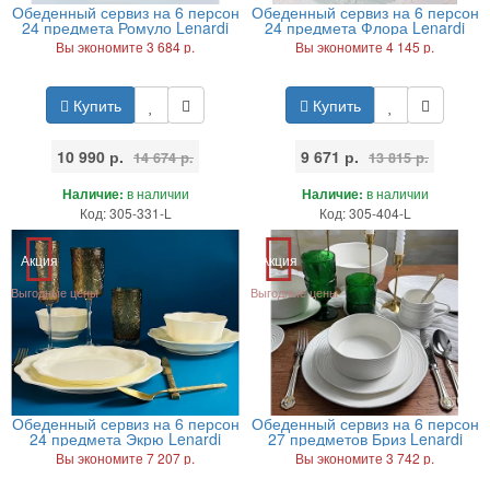
Обеденный сервиз на 6 персон
Обеденный сервиз на 6 персон
24 предмета Ромуло Lenardi
24 предмета Флора Lenardi
Вы экономите 3 684 р.
Вы экономите 4 145 р.
Купить
Купить
10 990 р.
9 671 р.
14 674 р.
13 815 р.
Наличие:
в наличии
Наличие:
в наличии
Код: 305-331-L
Код: 305-404-L
Акция
Акция
Выгодные цены
Выгодные цены
Обеденный сервиз на 6 персон
Обеденный сервиз на 6 персон
24 предмета Экрю Lenardi
27 предметов Бриз Lenardi
Вы экономите 7 207 р.
Вы экономите 3 742 р.