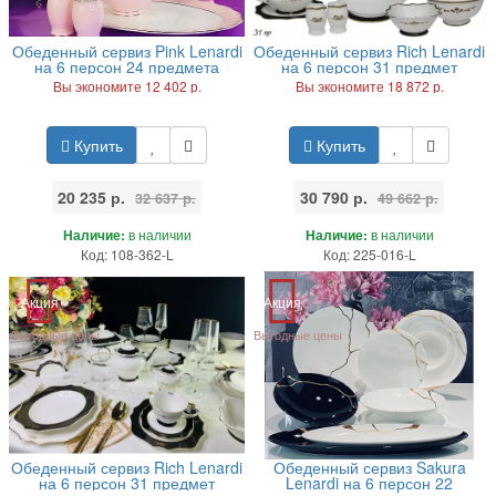
Обеденный сервиз Pink Lenardi
Обеденный сервиз Rich Lenardi
на 6 персон 24 предмета
на 6 персон 31 предмет
Вы экономите 12 402 р.
Вы экономите 18 872 р.
Купить
Купить
20 235 р.
30 790 р.
32 637 р.
49 662 р.
Наличие:
в наличии
Наличие:
в наличии
Код: 108-362-L
Код: 225-016-L
Акция
Акция
Выгодные цены
Выгодные цены
Обеденный сервиз Rich Lenardi
Обеденный сервиз Sakura
на 6 персон 31 предмет
Lenardi на 6 персон 22