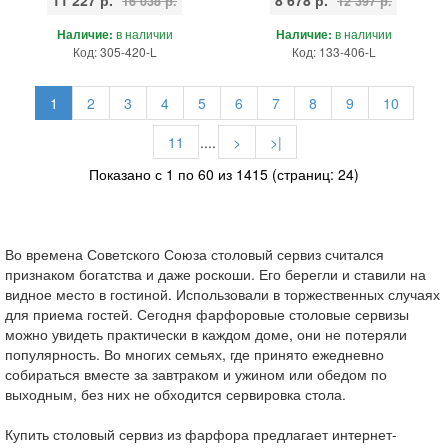
16 038 р.
12 397 р.
Наличие:
в наличии
Наличие:
в наличии
Код: 305-420-L
Код: 133-406-L
1
2
3
4
5
6
7
8
9
10
11
....
>
>|
Показано с 1 по 60 из 1415 (страниц: 24)
Во времена Советского Союза столовый сервиз считался
признаком богатства и даже роскоши. Его берегли и ставили на
видное место в гостиной. Использовали в торжественных случаях
для приема гостей. Сегодня фарфоровые столовые сервизы
можно увидеть практически в каждом доме, они не потеряли
популярность. Во многих семьях, где принято ежедневно
собираться вместе за завтраком и ужином или обедом по
выходным, без них не обходится сервировка стола.
Купить столовый сервиз из фарфора предлагает интернет-