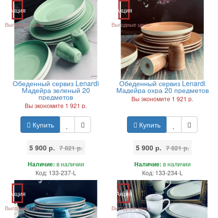
Акция
Акция
Выгодные цены
Выгодные цены
Обеденный сервиз Lenardi
Обеденный сервиз Lenardi
Мадейра зеленый 20
Мадейра охра 20 предметов
предметов
Вы экономите 1 921 р.
Вы экономите 1 921 р.
Купить
Купить
5 900 р.
5 900 р.
7 821 р.
7 821 р.
Наличие:
в наличии
Наличие:
в наличии
Код: 133-237-L
Код: 133-234-L
Акция
Акция
Выгодные цены
Выгодные цены