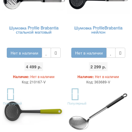
Шумовка Profile Brabantia
Шумовка ProfileBrabantia
стальной матовый
нейлон
Нет в наличии
Нет в наличии
4 499 р.
2 299 р.
Наличие:
Нет в наличии
Наличие:
Нет в наличии
Код: 210167-V
Код: 363689-V
TOP
TOP
Популярный
Популярный