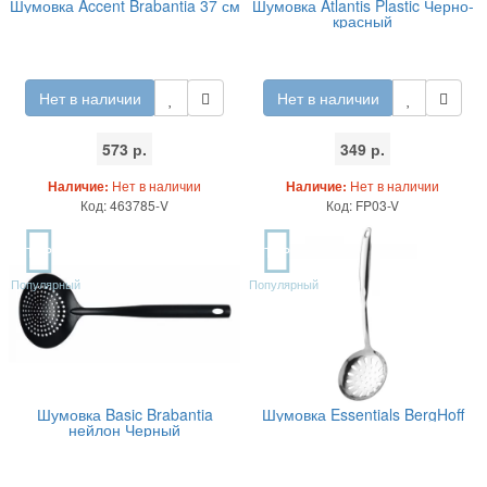
Шумовка Accent Brabantia 37 см
Шумовка Atlantis Plastic Черно-
красный
Нет в наличии
Нет в наличии
573 р.
349 р.
Наличие:
Нет в наличии
Наличие:
Нет в наличии
Код: 463785-V
Код: FP03-V
TOP
TOP
Популярный
Популярный
Шумовка Basic Brabantia
Шумовка Essentials BergHoff
нейлон Черный