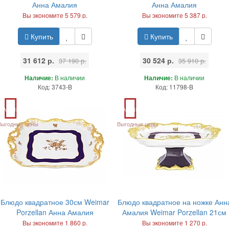
Анна Амалия
Анна Амалия
Вы экономите 5 579 р.
Вы экономите 5 387 р.
Купить
Купить
31 612 р.
30 524 р.
37 190 р.
35 910 р.
Наличие:
В наличии
Наличие:
В наличии
Код: 3743-B
Код: 11798-B
Акция
Акция
Выгодные цены
Выгодные цены
Блюдо квадратное 30см Weimar
Блюдо квадратное на ножке Анн
Porzellan Анна Амалия
Амалия Weimar Porzellan 21см
Вы экономите 1 860 р.
Вы экономите 1 270 р.