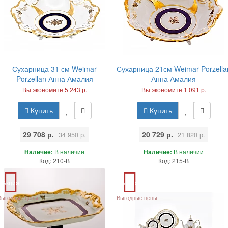
Сухарница 31 см Weimar
Сухарница 21см Weimar Porzella
Porzellan Анна Амалия
Анна Амалия
Вы экономите 5 243 р.
Вы экономите 1 091 р.
Купить
Купить
29 708 р.
20 729 р.
34 950 р.
21 820 р.
Наличие:
В наличии
Наличие:
В наличии
Код: 210-B
Код: 215-B
Акция
Акция
Выгодные цены
Выгодные цены