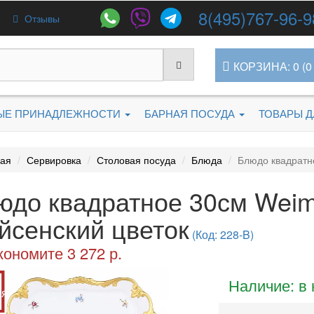
8(495)767-96-9
Отзывы
КОРЗИНА: 0 (0 
ЫЕ ПРИНАДЛЕЖНОСТИ
БАРНАЯ ПОСУДА
ТОВАРЫ 
ная
Сервировка
Столовая посуда
Блюда
Блюдо квадратно
юдо квадратное 30см Weima
йсенский цветок
(Код: 228-B)
кономите 3 272 р.
Наличие: в
ия