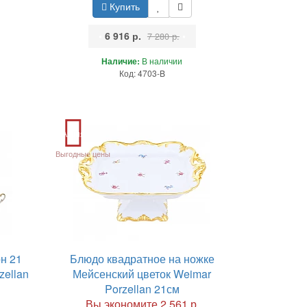
Купить
•
6 916 р.
•
7 280 р.
Наличие:
В наличии
Код: 4703-B
Акция
Выгодные цены
н 21
Блюдо квадратное на ножке
zellan
Мейсенский цветок Weimar
Porzellan 21см
.
Вы экономите 2 561 р.