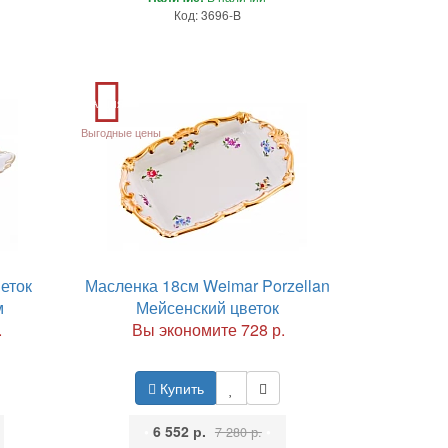
Код: 3696-B
Акция
Выгодные цены
еток
Масленка 18см Weimar Porzellan
м
Мейсенский цветок
.
Вы экономите 728 р.
Купить
•
6 552 р.
•
7 280 р.