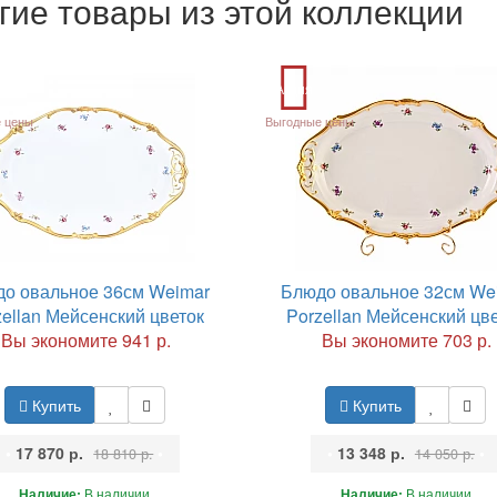
гие товары из этой коллекции
Акция
 цены
Выгодные цены
о овальное 36см Weimar
Блюдо овальное 32см We
zellan Мейсенский цветок
Porzellan Мейсенский цв
Вы экономите 941 р.
Вы экономите 703 р.
Купить
Купить
•
17 870 р.
•
•
13 348 р.
•
18 810 р.
14 050 р.
Наличие:
В наличии
Наличие:
В наличии