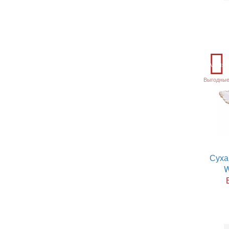
Акция
Выгодные
Суха
W