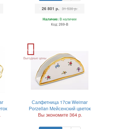
•
26 801 р.
•
31 530 р.
Наличие:
В наличии
Код: 269-B
Акция
Выгодные цены
ar
Салфетница 17см Weimar
еток
Porzellan Мейсенский цветок
.
Вы экономите 364 р.