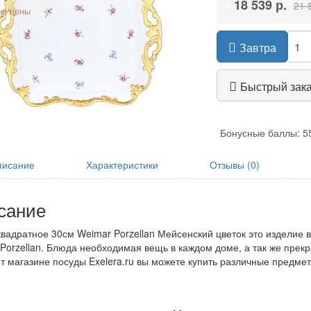
•
18 539 р.
21 
е цены
Завтра
Быстрый зак
Бонусные баллы: 5
исание
Характеристики
Отзывы (0)
сание
вадратное 30см Weimar Porzellan Мейсенский цветок это изделие в
Porzellan. Блюда необходимая вещь в каждом доме, а так же прекр
т магазине посуды Exelera.ru вы можете купить различные предме