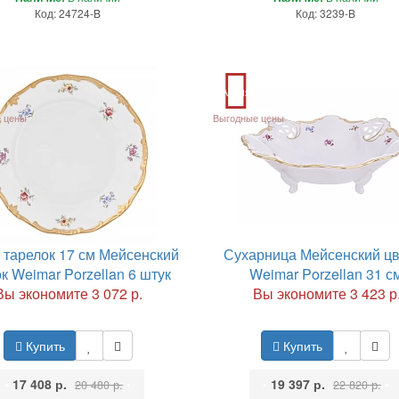
Код: 24724-B
Код: 3239-B
Акция
 цены
Выгодные цены
 тарелок 17 см Мейсенский
Сухарница Мейсенский цв
к Weimar Porzellan 6 штук
Weimar Porzellan 31 с
Вы экономите 3 072 р.
Вы экономите 3 423 р
Купить
Купить
•
17 408 р.
•
•
19 397 р.
•
20 480 р.
22 820 р.