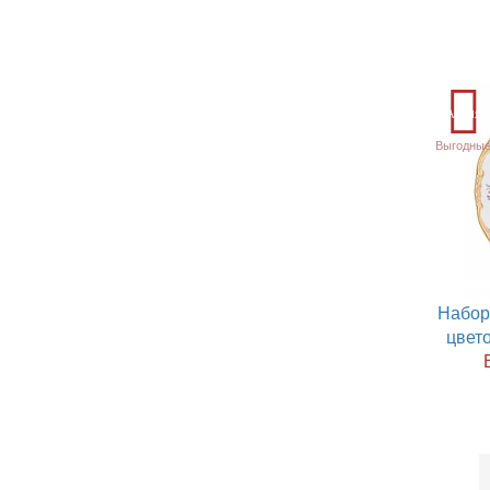
Акция
Выгодные
Набор
цвето