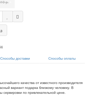
•
810 р.
аз
56
Способы доставки
Способы оплаты
ысочайшего качества от известного производителя
асный вариант подарка близкому человеку. В
ты сервировки по привлекательной цене.