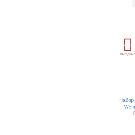
Акция
Выгодные
Набор 
Weim