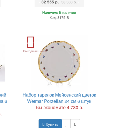
•
32 555 р.
•
38 300 р.
Наличие:
В наличии
Код: 8175-B
Акция
Выгодные цены
кий
Набор тарелок Мейсенский цветок
на 6
Weimar Porzellan 24 см 6 штук
Вы экономите 4 730 р.
.
Купить