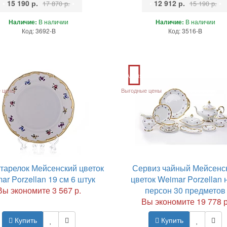
•
15 190 р.
•
•
12 912 р.
•
17 870 р.
15 190 р.
Наличие:
В наличии
Наличие:
В наличии
Код: 3692-B
Код: 3516-B
Акция
 цены
Выгодные цены
тарелок Мейсенский цветок
Сервиз чайный Мейсенс
ar Porzellan 19 см 6 штук
цветок Weimar Porzellan 
Вы экономите 3 567 р.
персон 30 предметов
Вы экономите 19 778 р
Купить
Купить