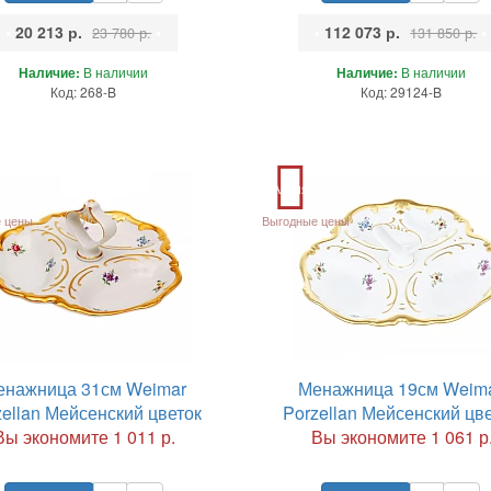
•
20 213 р.
•
•
112 073 р.
•
23 780 р.
131 850 р.
Наличие:
В наличии
Наличие:
В наличии
Код: 268-B
Код: 29124-B
Акция
 цены
Выгодные цены
енажница 31см Weimar
Менажница 19см Weim
zellan Мейсенский цветок
Porzellan Мейсенский цв
Вы экономите 1 011 р.
Вы экономите 1 061 р