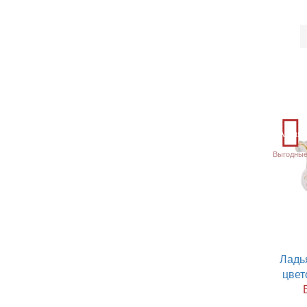
Акция
Выгодные
Ладь
цвет