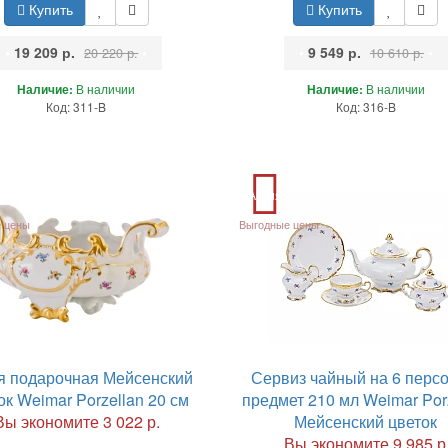
Купить
Купить
•
19 209 р.
•
•
9 549 р.
•
20 220 р.
10 610 р.
Наличие:
В наличии
Наличие:
В наличии
Код: 311-B
Код: 316-B
Акция
 цены
Выгодные цены
я подарочная Мейсенский
Сервиз чайный на 6 персо
ок Weimar Porzellan 20 см
предмет 210 мл Weimar Por
Вы экономите 3 022 р.
Мейсенский цветок
Вы экономите 9 985 р