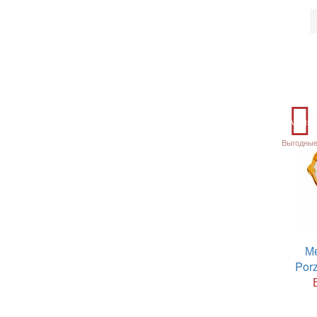
Акция
Выгодные
М
Por