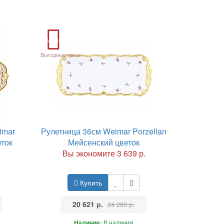
Акция
Выгодные цены
imar
Рулетница 36см Weimar Porzellan
еток
Мейсенский цветок
Вы экономите 3 639 р.
Купить
•
20 621 р.
•
24 260 р.
Наличие:
В наличии