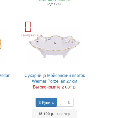
Код: 177-B
Акция
Выгодные цены
ellan
Сухарница Мейсенский цветок
Weimar Porzellan 27 см
Вы экономите 2 681 р.
Купить
•
15 190 р.
•
17 870 р.