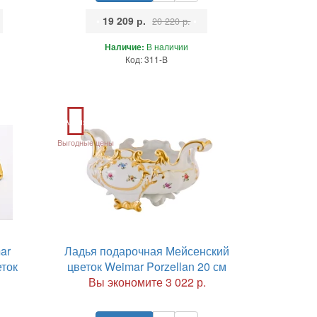
•
19 209 р.
•
20 220 р.
Наличие:
В наличии
Код: 311-B
Акция
Выгодные цены
ar
Ладья подарочная Мейсенский
еток
цветок Weimar Porzellan 20 см
Вы экономите 3 022 р.