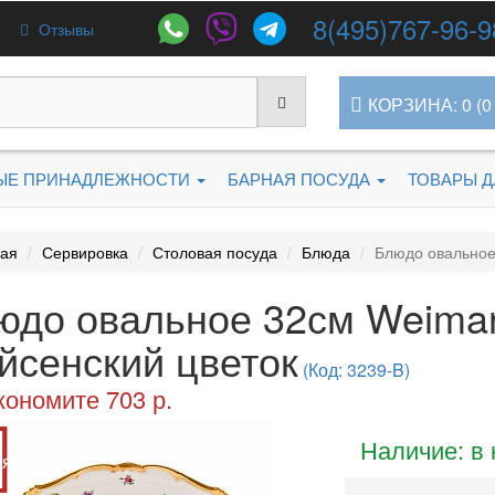
8(495)767-96-9
Отзывы
КОРЗИНА: 0 (0 
ЫЕ ПРИНАДЛЕЖНОСТИ
БАРНАЯ ПОСУДА
ТОВАРЫ 
ная
Сервировка
Столовая посуда
Блюда
Блюдо овальное 
юдо овальное 32см Weimar 
йсенский цветок
(Код: 3239-B)
кономите 703 р.
Наличие: в
ия