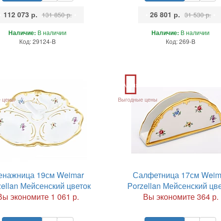
•
112 073 р.
•
•
26 801 р.
•
131 850 р.
31 530 р.
Наличие:
В наличии
Наличие:
В наличии
Код: 29124-B
Код: 269-B
Акция
 цены
Выгодные цены
енажница 19см Weimar
Салфетница 17см Weim
zellan Мейсенский цветок
Porzellan Мейсенский цв
Вы экономите 1 061 р.
Вы экономите 364 р.