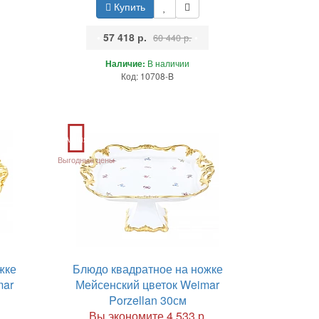
Купить
•
57 418 р.
•
60 440 р.
Наличие:
В наличии
Код: 10708-B
Акция
Выгодные цены
жке
Блюдо квадратное на ножке
mar
Мейсенский цветок Weimar
Porzellan 30см
.
Вы экономите 4 533 р.