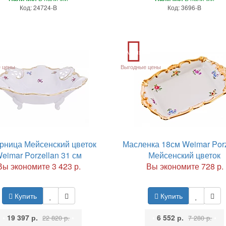
Код: 24724-B
Код: 3696-B
Акция
 цены
Выгодные цены
рница Мейсенский цветок
Масленка 18см Weimar Porz
eimar Porzellan 31 см
Мейсенский цветок
Вы экономите 3 423 р.
Вы экономите 728 р.
Купить
Купить
•
19 397 р.
•
•
6 552 р.
•
22 820 р.
7 280 р.