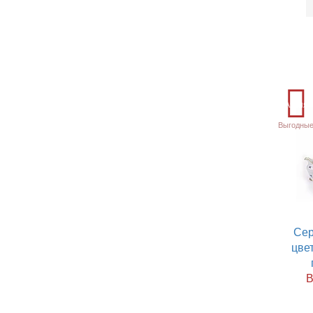
Акция
Выгодные
Сер
цвет
В