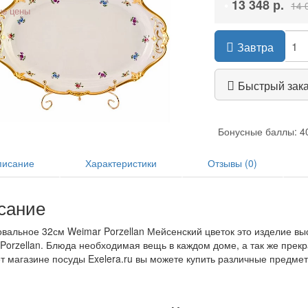
•
13 348 р.
14 
е цены
Завтра
Быстрый зак
Бонусные баллы: 4
исание
Характеристики
Отзывы (0)
сание
вальное 32см Weimar Porzellan Мейсенский цветок это изделие вы
Porzellan. Блюда необходимая вещь в каждом доме, а так же прекр
т магазине посуды Exelera.ru вы можете купить различные предме