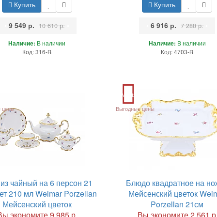
Купить
Купить
•
9 549 р.
•
•
6 916 р.
•
10 610 р.
7 280 р.
Наличие:
В наличии
Наличие:
В наличии
Код: 316-B
Код: 4703-B
Акция
 цены
Выгодные цены
из чайный на 6 персон 21
Блюдо квадратное на но
ет 210 мл Weimar Porzellan
Мейсенский цветок Wei
Мейсенский цветок
Porzellan 21см
Вы экономите 9 985 р.
Вы экономите 2 561 р