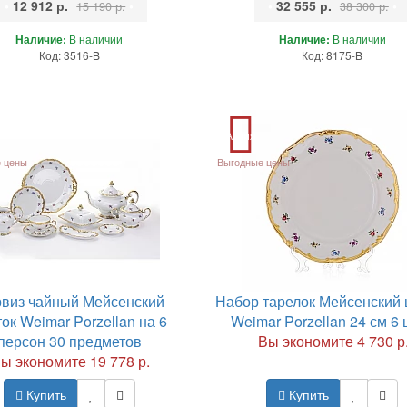
•
12 912 р.
•
•
32 555 р.
•
15 190 р.
38 300 р.
Наличие:
В наличии
Наличие:
В наличии
Код: 3516-B
Код: 8175-B
Акция
 цены
Выгодные цены
виз чайный Мейсенский
Набор тарелок Мейсенский 
ок Weimar Porzellan на 6
Weimar Porzellan 24 см 6 
персон 30 предметов
Вы экономите 4 730 р
ы экономите 19 778 р.
Купить
Купить