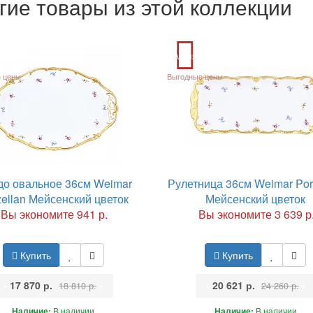
гие товары из этой коллекции
Акция
 цены
Выгодные цены
о овальное 36см Weimar
Рулетница 36см Weimar Por
zellan Мейсенский цветок
Мейсенский цветок
Вы экономите 941 р.
Вы экономите 3 639 р
Купить
Купить
•
17 870 р.
•
•
20 621 р.
•
18 810 р.
24 260 р.
Наличие:
В наличии
Наличие:
В наличии