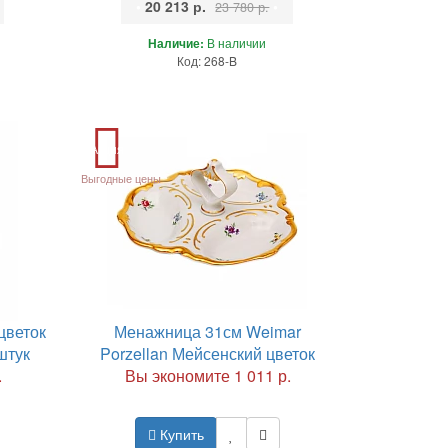
•
20 213 р.
•
23 780 р.
Наличие:
В наличии
Код: 268-B
Акция
Выгодные цены
цветок
Менажница 31см Weimar
штук
Porzellan Мейсенский цветок
.
Вы экономите 1 011 р.
Купить