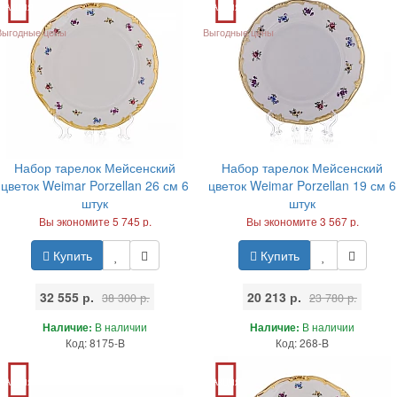
Акция
Акция
Выгодные цены
Выгодные цены
Набор тарелок Мейсенский
Набор тарелок Мейсенский
цветок Weimar Porzellan 26 см 6
цветок Weimar Porzellan 19 см 6
штук
штук
Вы экономите 5 745 р.
Вы экономите 3 567 р.
Купить
Купить
32 555 р.
20 213 р.
38 300 р.
23 780 р.
Наличие:
В наличии
Наличие:
В наличии
Код: 8175-B
Код: 268-B
Акция
Акция