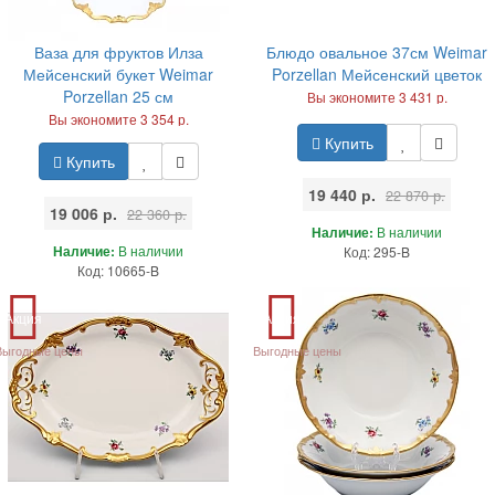
Ваза для фруктов Илза
Блюдо овальное 37см Weimar
Мейсенский букет Weimar
Porzellan Мейсенский цветок
Porzellan 25 см
Вы экономите 3 431 р.
Вы экономите 3 354 р.
Купить
Купить
19 440 р.
22 870 р.
19 006 р.
22 360 р.
Наличие:
В наличии
Наличие:
В наличии
Код: 295-B
Код: 10665-B
Акция
Акция
Выгодные цены
Выгодные цены