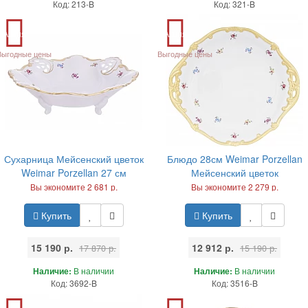
Код: 213-B
Код: 321-B
Акция
Акция
Выгодные цены
Выгодные цены
Сухарница Мейсенский цветок
Блюдо 28см Weimar Porzellan
Weimar Porzellan 27 см
Мейсенский цветок
Вы экономите 2 681 р.
Вы экономите 2 279 р.
Купить
Купить
15 190 р.
12 912 р.
17 870 р.
15 190 р.
Наличие:
В наличии
Наличие:
В наличии
Код: 3692-B
Код: 3516-B