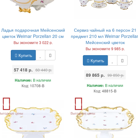
Ладья подарочная Мейсенский
Сервиз чайный на 6 персон 21
цветок Weimar Porzellan 20 см
предмет 210 мл Weimar Porzella
Мейсенский цветок
Вы экономите 3 022 р.
Вы экономите 9 985 р.
Купить
Купить
57 418 р.
60 440 р.
89 865 р.
99 850 р.
Наличие:
В наличии
Наличие:
В наличии
Код: 10708-B
Код: 48815-B
Акция
Акция
Выгодные цены
Выгодные цены