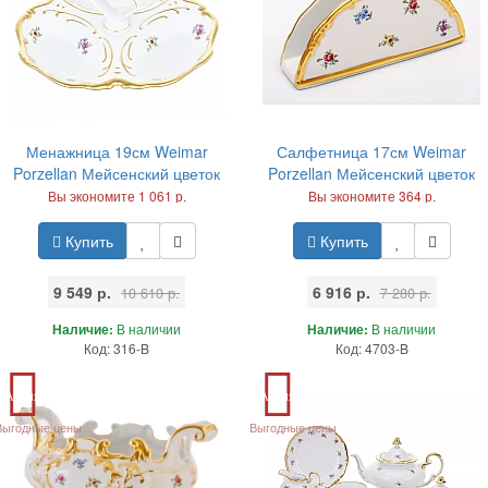
Менажница 19см Weimar
Салфетница 17см Weimar
Porzellan Мейсенский цветок
Porzellan Мейсенский цветок
Вы экономите 1 061 р.
Вы экономите 364 р.
Купить
Купить
9 549 р.
6 916 р.
10 610 р.
7 280 р.
Наличие:
В наличии
Наличие:
В наличии
Код: 316-B
Код: 4703-B
Акция
Акция
Выгодные цены
Выгодные цены