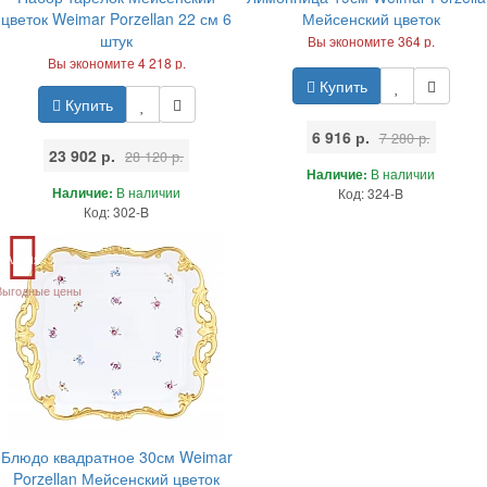
цветок Weimar Porzellan 22 см 6
Мейсенский цветок
штук
Вы экономите 364 р.
Вы экономите 4 218 р.
Купить
Купить
6 916 р.
7 280 р.
23 902 р.
28 120 р.
Наличие:
В наличии
Наличие:
В наличии
Код: 324-B
Код: 302-B
Акция
Выгодные цены
Блюдо квадратное 30см Weimar
Porzellan Мейсенский цветок