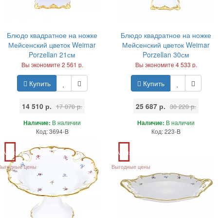
Блюдо квадратное на ножке
Блюдо квадратное на ножке
Мейсенский цветок Weimar
Мейсенский цветок Weimar
Porzellan 21см
Porzellan 30см
Вы экономите 2 561 р.
Вы экономите 4 533 р.
Купить
Купить
14 510 р.
25 687 р.
17 070 р.
30 220 р.
Наличие:
В наличии
Наличие:
В наличии
Код: 3694-B
Код: 223-B
Акция
Акция
Выгодные цены
Выгодные цены