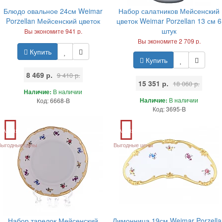
Блюдо овальное 24см Weimar
Набор салатников Мейсенский
Porzellan Мейсенский цветок
цветок Weimar Porzellan 13 см 6
штук
Вы экономите 941 р.
Вы экономите 2 709 р.
Купить
Купить
8 469 р.
9 410 р.
15 351 р.
18 060 р.
Наличие:
В наличии
Наличие:
В наличии
Код: 6668-B
Код: 3695-B
Акция
Акция
Выгодные цены
Выгодные цены
Набор тарелок Мейсенский
Лимонница 19см Weimar Porzella