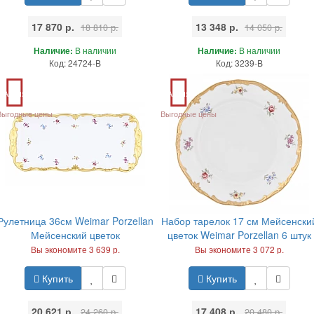
17 870 р.
13 348 р.
18 810 р.
14 050 р.
Наличие:
В наличии
Наличие:
В наличии
Код: 24724-B
Код: 3239-B
Акция
Акция
Выгодные цены
Выгодные цены
Рулетница 36см Weimar Porzellan
Набор тарелок 17 см Мейсенски
Мейсенский цветок
цветок Weimar Porzellan 6 штук
Вы экономите 3 639 р.
Вы экономите 3 072 р.
Купить
Купить
20 621 р.
17 408 р.
24 260 р.
20 480 р.