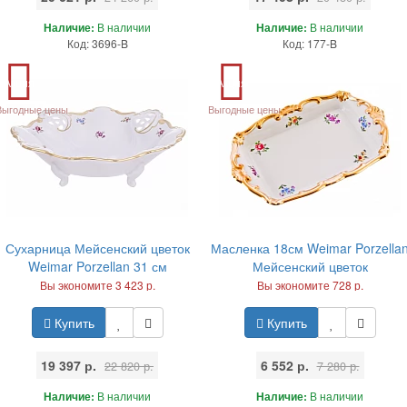
Наличие:
В наличии
Наличие:
В наличии
Код: 3696-B
Код: 177-B
Акция
Акция
Выгодные цены
Выгодные цены
Сухарница Мейсенский цветок
Масленка 18см Weimar Porzella
Weimar Porzellan 31 см
Мейсенский цветок
Вы экономите 3 423 р.
Вы экономите 728 р.
Купить
Купить
19 397 р.
6 552 р.
22 820 р.
7 280 р.
Наличие:
В наличии
Наличие:
В наличии