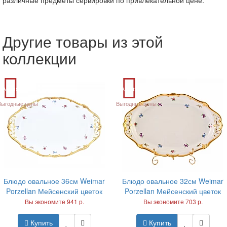
Другие товары из этой
коллекции
Акция
Акция
Выгодные цены
Выгодные цены
Блюдо овальное 36см Weimar
Блюдо овальное 32см Weimar
Porzellan Мейсенский цветок
Porzellan Мейсенский цветок
Вы экономите 941 р.
Вы экономите 703 р.
Купить
Купить