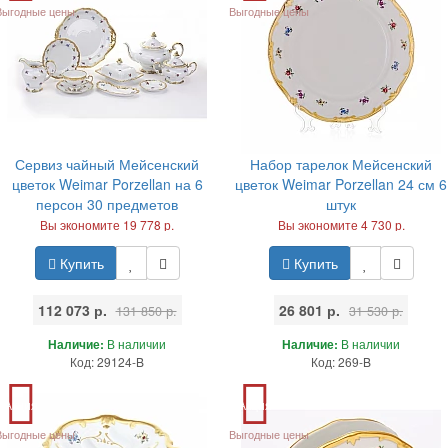
Выгодные цены
Выгодные цены
Сервиз чайный Мейсенский
Набор тарелок Мейсенский
цветок Weimar Porzellan на 6
цветок Weimar Porzellan 24 см 6
персон 30 предметов
штук
Вы экономите 19 778 р.
Вы экономите 4 730 р.
Купить
Купить
112 073 р.
26 801 р.
131 850 р.
31 530 р.
Наличие:
В наличии
Наличие:
В наличии
Код: 29124-B
Код: 269-B
Акция
Акция
Выгодные цены
Выгодные цены