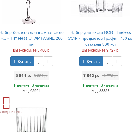
Набор бокалов для шампанского
Набор для виски RCR Timeless
RCR Timeless CHAMPAGNE 260
Style 7 предметов Графин 750 м
мл
стаканы 360 мл
Вы экономите 5 406 р.
Вы экономите 9 727 р.
Купить
Купить
3 914 р.
7 043 р.
9 320 р.
16 770 р.
Наличие:
В наличии
Наличие:
В наличии
Код: 62954
Код: 28323
Акция
Выгодные цены