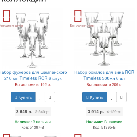
Акция
Акция
Выгодные цены
Выгодные цены
Набор фужеров для шампанского
Набор бокалов для вина RCR
210 мл Timeless RCR 6 штук
Timeless 300мл 6 шт
Вы экономите 192 р.
Вы экономите 206 р.
Купить
Купить
3 648 р.
3 914 р.
3 840 р.
4 120 р.
Наличие:
В наличии
Наличие:
В наличии
Код: 51397-B
Код: 51395-B