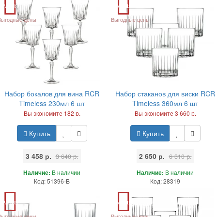
Акция
Акция
Выгодные цены
Выгодные цены
Набор бокалов для вина RCR
Набор стаканов для виски RCR
Timeless 230мл 6 шт
Timeless 360мл 6 шт
Вы экономите 182 р.
Вы экономите 3 660 р.
Купить
Купить
3 458 р.
2 650 р.
3 640 р.
6 310 р.
Наличие:
В наличии
Наличие:
В наличии
Код: 51396-B
Код: 28319
Акция
Акция
Выгодные цены
Выгодные цены