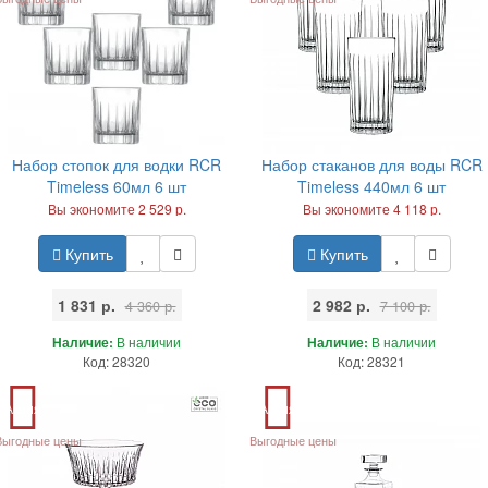
Набор стопок для водки RCR
Набор стаканов для воды RCR
Timeless 60мл 6 шт
Timeless 440мл 6 шт
Вы экономите 2 529 р.
Вы экономите 4 118 р.
Купить
Купить
1 831 р.
2 982 р.
4 360 р.
7 100 р.
Наличие:
В наличии
Наличие:
В наличии
Код: 28320
Код: 28321
Акция
Акция
Выгодные цены
Выгодные цены