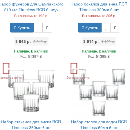
Набор фужеров для шампанского
Набор бокалов для вина RCR
210 мл Timeless RCR 6 штук
Timeless 300мл 6 шт
Вы экономите 192 р.
Вы экономите 206 р.
Купить
Купить
3 648 р.
3 914 р.
3 840 р.
4 120 р.
Наличие:
В наличии
Наличие:
В наличии
Код: 51397-B
Код: 51395-B
Акция
Акция
Выгодные цены
Выгодные цены
Набор стаканов для виски RCR
Набор стопок для водки RCR
Timeless 360мл 6 шт
Timeless 60мл 6 шт