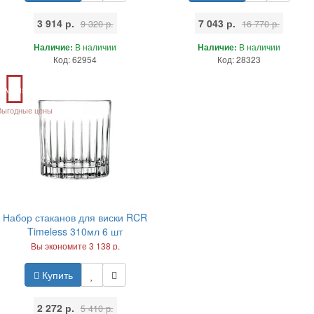
3 914 р.
7 043 р.
9 320 р.
16 770 р.
Наличие:
В наличии
Наличие:
В наличии
Код: 62954
Код: 28323
Акция
Выгодные цены
Набор стаканов для виски RCR
Timeless 310мл 6 шт
Вы экономите 3 138 р.
Купить
2 272 р.
5 410 р.