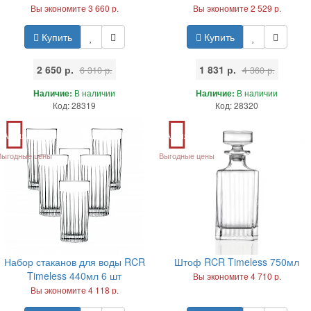
Вы экономите 3 660 р.
Вы экономите 2 529 р.
Купить
Купить
2 650 р.
1 831 р.
6 310 р.
4 360 р.
Наличие:
В наличии
Наличие:
В наличии
Код: 28319
Код: 28320
Акция
Акция
Выгодные цены
Выгодные цены
Набор стаканов для воды RCR
Штоф RCR Timeless 750мл
Timeless 440мл 6 шт
Вы экономите 4 710 р.
Вы экономите 4 118 р.