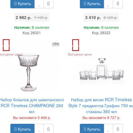
Купить
Купить
2 982 р.
3 410 р.
7 100 р.
8 120 р.
Наличие:
В наличии
Наличие:
В наличии
Код: 28321
Код: 28322
Акция
Акция
Выгодные цены
Выгодные цены
Набор бокалов для шампанского
Набор для виски RCR Timeless
RCR Timeless CHAMPAGNE 260
Style 7 предметов Графин 750 м
мл
стаканы 360 мл
Вы экономите 5 406 р.
Вы экономите 9 727 р.
Купить
Купить