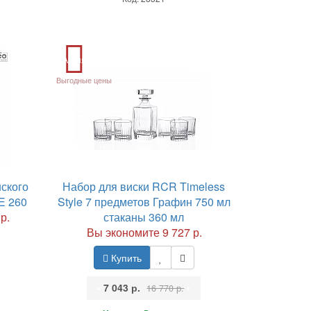
Акция
Выгодные цены
ского
Набор для виски RCR Timeless
E 260
Style 7 предметов Графин 750 мл
р.
стаканы 360 мл
Вы экономите 9 727 р.
Купить
•
7 043 р.
•
16 770 р.