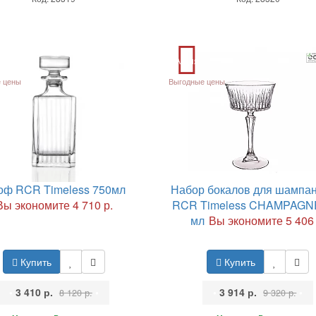
Акция
 цены
Выгодные цены
оф RCR Timeless 750мл
Набор бокалов для шампан
Вы экономите 4 710 р.
RCR Timeless CHAMPAGN
мл
Вы экономите 5 406 
Купить
Купить
•
3 410 р.
•
•
3 914 р.
•
8 120 р.
9 320 р.