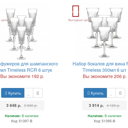
Акция
 цены
Выгодные цены
 фужеров для шампанского
Набор бокалов для вина
 мл Timeless RCR 6 штук
Timeless 300мл 6 шт
Вы экономите 192 р.
Вы экономите 206 р.
Купить
Купить
•
3 648 р.
•
•
3 914 р.
•
3 840 р.
4 120 р.
Наличие:
В наличии
Наличие:
В наличии
Код: 51397-B
Код: 51395-B