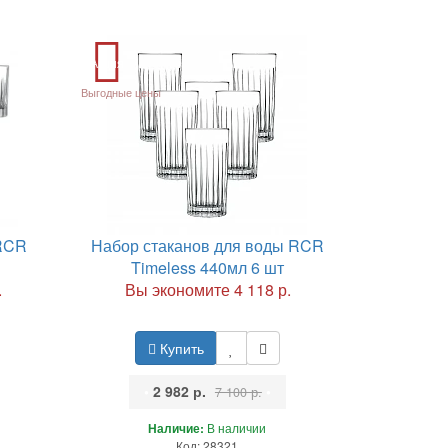
Акция
Выгодные цены
 RCR
Набор стаканов для воды RCR
Timeless 440мл 6 шт
.
Вы экономите 4 118 р.
Купить
•
2 982 р.
•
7 100 р.
Наличие:
В наличии
Код: 28321