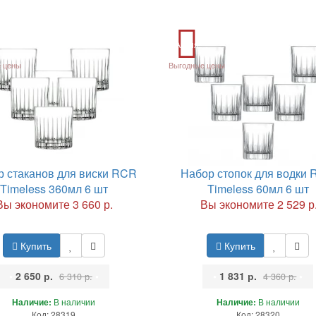
Акция
 цены
Выгодные цены
р стаканов для виски RCR
Набор стопок для водки
Timeless 360мл 6 шт
Timeless 60мл 6 шт
Вы экономите 3 660 р.
Вы экономите 2 529 р
Купить
Купить
•
2 650 р.
•
•
1 831 р.
•
6 310 р.
4 360 р.
Наличие:
В наличии
Наличие:
В наличии
Код: 28319
Код: 28320