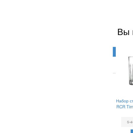
Вы 
Набор с
RCR Tim
5 4