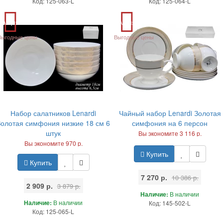
Код: 125-063-L
Код: 125-064-L
Акция
Акция
Выгодные цены
Выгодные цены
Набор салатников Lenardi
Чайный набор Lenardi Золотая
Золотая симфония низкие 18 см 6
симфония на 6 персон
штук
Вы экономите 3 116 р.
Вы экономите 970 р.
Купить
Купить
7 270 р.
10 386 р.
2 909 р.
3 879 р.
Наличие:
В наличии
Наличие:
В наличии
Код: 145-502-L
Код: 125-065-L