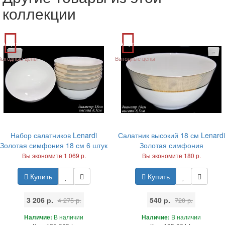
коллекции
Акция
Акция
Выгодные цены
Выгодные цены
Набор салатников Lenardi
Салатник высокий 18 см Lenardi
Золотая симфония 18 см 6 штук
Золотая симфония
Вы экономите 1 069 р.
Вы экономите 180 р.
Купить
Купить
3 206 р.
540 р.
4 275 р.
720 р.
Наличие:
В наличии
Наличие:
В наличии