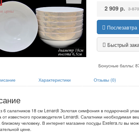
•
2 909 р.
3 879
е цены
Послезавтра
Быстрый зак
Бонусные баллы: 8
исание
Характеристики
Отзывы (0)
сание
з 6 салатников 18 см Lenardi Золотая симфония в подарочной уп
а от известного производителя Lenardi. Салатники необходимая ве
 близкому человеку. В интернет магазине посуды Exelera.ru вы мо
ательной цене.