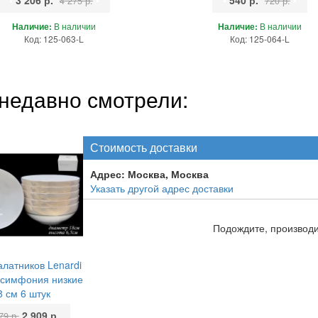
•
3 206 р.
•
•
540 р.
•
4 275 р.
720 р.
Наличие:
В наличии
Наличие:
В наличии
Код: 125-063-L
Код: 125-064-L
недавно смотрели:
Стоимость доставки
Адрес:
Москва, Москва
Указать другой адрес доставки
Подождите, производит
алатников Lenardi
 симфония низкие
8 см 6 штук
2 909 р.
79 р.