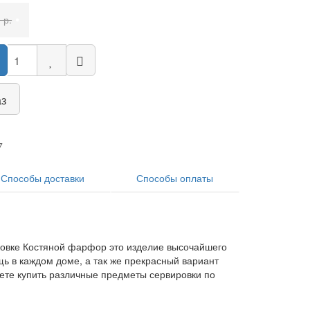
•
 р.
аз
7
Способы доставки
Способы оплаты
аковке Костяной фарфор это изделие высочайшего
щь в каждом доме, а так же прекрасный вариант
жете купить различные предметы сервировки по