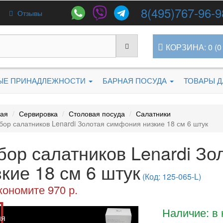
8(495)767-96-9
Отзывы
КОРЗИНА: 0 (0 
ЫЕ ПРИНАДЛЕЖНОСТИ
БАРНАЯ ПОСУДА
ТОВАРЫ 
ная
Сервировка
Столовая посуда
Салатники
бор салатников Lenardi Золотая симфония низкие 18 см 6 штук
бор салатников Lenardi З
кие 18 см 6 штук
(Код: 125-065-L)
кономите 970 р.
Наличие: в
ия