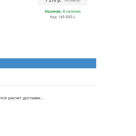
•
7 270 р.
•
10 386 р.
Наличие:
В наличии
Код: 145-502-L
ся расчет доставки...