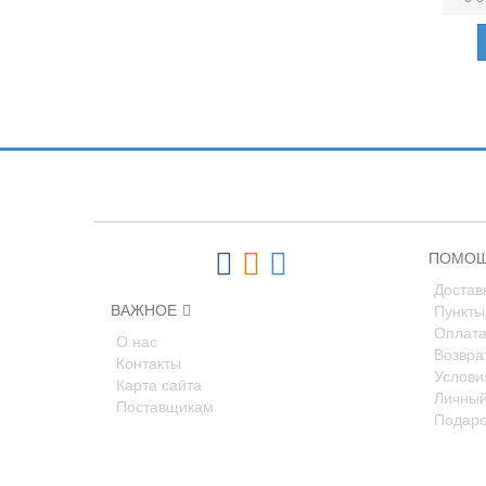
Подпишитесь и узнавайте первыми о н
ПОМОЩ
Достав
ВАЖНОЕ
Пункты
Оплат
О нас
Возвра
Контакты
Услови
Карта сайта
Личный
Поставщикам
Подаро