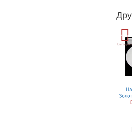
Дру
Акция
Выгодные
На
Золот