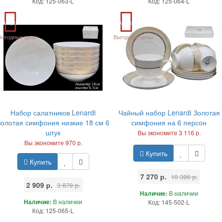
Код: 125-063-L
Код: 125-064-L
Акция
Акция
Выгодные цены
Выгодные цены
Набор салатников Lenardi
Чайный набор Lenardi Золотая
Золотая симфония низкие 18 см 6
симфония на 6 персон
штук
Вы экономите 3 116 р.
Вы экономите 970 р.
Купить
Купить
7 270 р.
10 386 р.
2 909 р.
3 879 р.
Наличие:
В наличии
Наличие:
В наличии
Код: 145-502-L
Код: 125-065-L