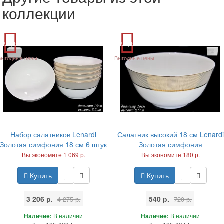
коллекции
Акция
Акция
Выгодные цены
Выгодные цены
Набор салатников Lenardi
Салатник высокий 18 см Lenardi
Золотая симфония 18 см 6 штук
Золотая симфония
Вы экономите 1 069 р.
Вы экономите 180 р.
Купить
Купить
3 206 р.
540 р.
4 275 р.
720 р.
Наличие:
В наличии
Наличие:
В наличии