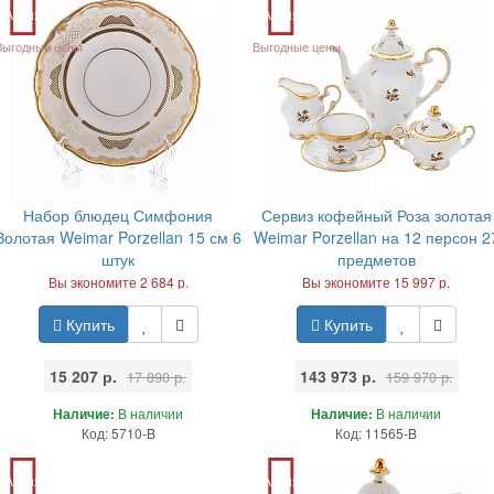
Акция
Акция
Выгодные цены
Выгодные цены
Набор блюдец Симфония
Сервиз кофейный Роза золотая
Золотая Weimar Porzellan 15 см 6
Weimar Porzellan на 12 персон 2
штук
предметов
Вы экономите 2 684 р.
Вы экономите 15 997 р.
Купить
Купить
15 207 р.
143 973 р.
17 890 р.
159 970 р.
Наличие:
В наличии
Наличие:
В наличии
Код: 5710-B
Код: 11565-B
Акция
Акция