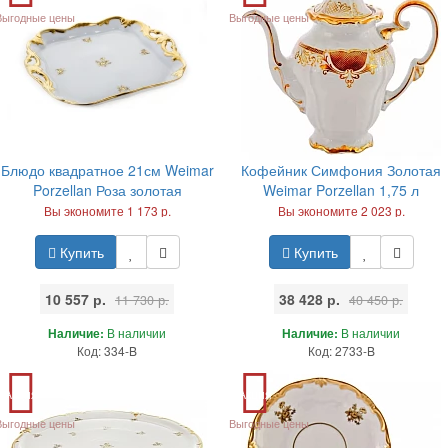
Выгодные цены
Выгодные цены
Блюдо квадратное 21см Weimar
Кофейник Симфония Золотая
Porzellan Роза золотая
Weimar Porzellan 1,75 л
Вы экономите 1 173 р.
Вы экономите 2 023 р.
Купить
Купить
10 557 р.
38 428 р.
11 730 р.
40 450 р.
Наличие:
В наличии
Наличие:
В наличии
Код: 334-B
Код: 2733-B
Акция
Акция
Выгодные цены
Выгодные цены