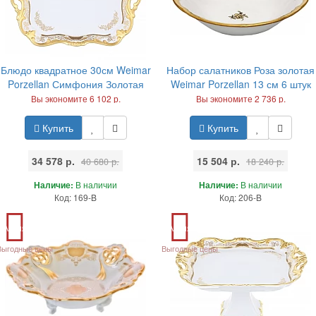
Блюдо квадратное 30см Weimar
Набор салатников Роза золотая
Porzellan Симфония Золотая
Weimar Porzellan 13 см 6 штук
Вы экономите 6 102 р.
Вы экономите 2 736 р.
Купить
Купить
34 578 р.
15 504 р.
40 680 р.
18 240 р.
Наличие:
В наличии
Наличие:
В наличии
Код: 169-B
Код: 206-B
Акция
Акция
Выгодные цены
Выгодные цены