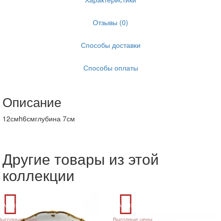
Отзывы (0)
Способы доставки
Способы оплаты
Описание
12смh6смглубина 7см
Другие товары из этой
коллекции
Акция
Акция
Выгодные цены
Выгодные цены