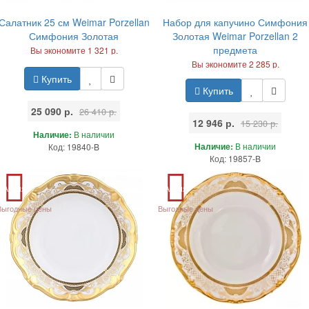
Салатник 25 см Weimar Porzellan
Набор для капучино Симфония
Симфония Золотая
Золотая Weimar Porzellan 2
предмета
Вы экономите 1 321 р.
Вы экономите 2 285 р.
Купить
Купить
25 090 р.
26 410 р.
12 946 р.
15 230 р.
Наличие:
В наличии
Наличие:
В наличии
Код: 19840-B
Код: 19857-B
Акция
Акция
Выгодные цены
Выгодные цены