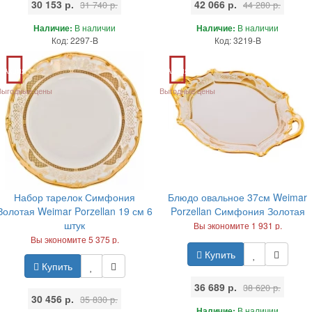
30 153 р.
42 066 р.
31 740 р.
44 280 р.
Наличие:
В наличии
Наличие:
В наличии
Код: 2297-B
Код: 3219-B
Акция
Акция
Выгодные цены
Выгодные цены
Набор тарелок Симфония
Блюдо овальное 37см Weimar
Золотая Weimar Porzellan 19 см 6
Porzellan Симфония Золотая
штук
Вы экономите 1 931 р.
Вы экономите 5 375 р.
Купить
Купить
36 689 р.
38 620 р.
30 456 р.
35 830 р.
Наличие:
В наличии