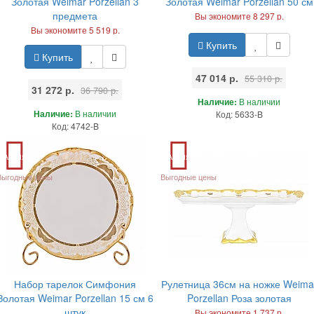
Золотая Weimar Porzellan 3
Золотая Weimar Porzellan 50 см
предмета
Вы экономите 8 297 р.
Вы экономите 5 519 р.
Купить
Купить
47 014 р.
55 310 р.
31 272 р.
36 790 р.
Наличие:
В наличии
Наличие:
В наличии
Код: 5633-B
Код: 4742-B
Акция
Акция
Выгодные цены
Выгодные цены
Набор тарелок Симфония
Рулетница 36см на ножке Weima
Золотая Weimar Porzellan 15 см 6
Porzellan Роза золотая
штук
Вы экономите 1 737 р.