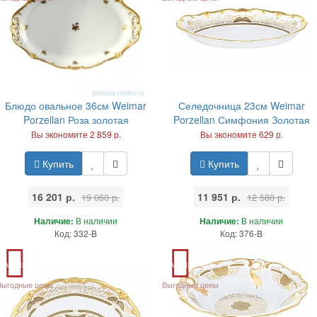
Блюдо овальное 36см Weimar
Селедочница 23см Weimar
Porzellan Роза золотая
Porzellan Симфония Золотая
Вы экономите 2 859 р.
Вы экономите 629 р.
Купить
Купить
16 201 р.
11 951 р.
19 060 р.
12 580 р.
Наличие:
В наличии
Наличие:
В наличии
Код: 332-B
Код: 376-B
Акция
Акция
Выгодные цены
Выгодные цены