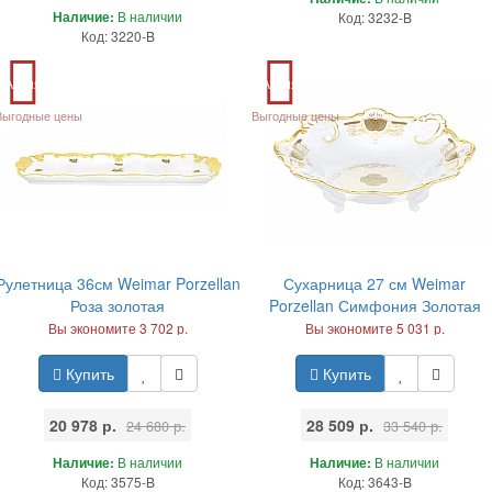
Наличие:
В наличии
Код: 3232-B
Код: 3220-B
Акция
Акция
Выгодные цены
Выгодные цены
Рулетница 36см Weimar Porzellan
Сухарница 27 см Weimar
Роза золотая
Porzellan Симфония Золотая
Вы экономите 3 702 р.
Вы экономите 5 031 р.
Купить
Купить
20 978 р.
28 509 р.
24 680 р.
33 540 р.
Наличие:
В наличии
Наличие:
В наличии
Код: 3575-B
Код: 3643-B