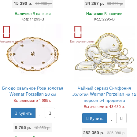
15 390 р.
34 267 р.
16 200 р.
36 070 р.
Наличие:
В наличии
Наличие:
В наличии
Код: 11293-B
Код: 2295-B
Акция
Акция
Выгодные цены
Выгодные цены
Блюдо овальное Роза золотая
Чайный сервиз Симфония
Weimar Porzellan 28 см
Золотая Weimar Porzellan на 12
персон 54 предмета
Вы экономите 1 085 р.
Вы экономите 43 630 р.
Купить
Купить
9 765 р.
10 850 р.
282 350 р.
325 980 р.