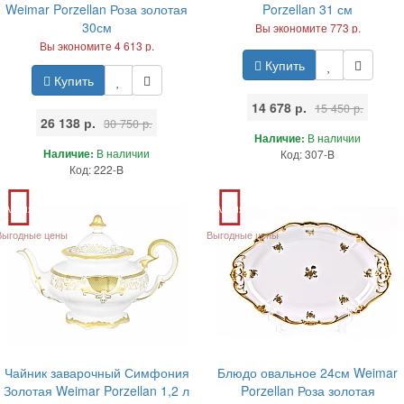
Weimar Porzellan Роза золотая
Porzellan 31 см
30см
Вы экономите 773 р.
Вы экономите 4 613 р.
Купить
Купить
14 678 р.
15 450 р.
26 138 р.
30 750 р.
Наличие:
В наличии
Наличие:
В наличии
Код: 307-B
Код: 222-B
Акция
Акция
Выгодные цены
Выгодные цены
Чайник заварочный Симфония
Блюдо овальное 24см Weimar
Золотая Weimar Porzellan 1,2 л
Porzellan Роза золотая