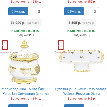
Вы экономите 1 680 р.
Вы экономите 955 р.
Купить
Купить
31 920 р.
8 595 р.
33 600 р.
9 550 р.
Наличие:
В наличии
Наличие:
В наличии
Код: 4732-B
Код: 4735-B
Акция
Акция
Выгодные цены
Выгодные цены
Мармеладница 150мл Weimar
Рулетница на ножке Роза золота
Porzellan Симфония Золотая
Weimar Porzellan 26 см
Вы экономите 1 194 р.
Вы экономите 843 р.