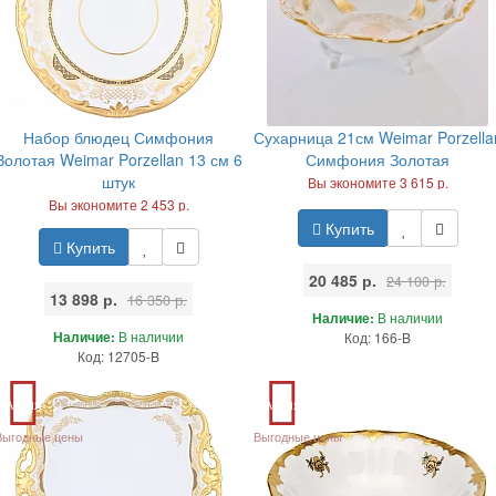
Набор блюдец Симфония
Сухарница 21см Weimar Porzella
Золотая Weimar Porzellan 13 см 6
Симфония Золотая
штук
Вы экономите 3 615 р.
Вы экономите 2 453 р.
Купить
Купить
20 485 р.
24 100 р.
13 898 р.
16 350 р.
Наличие:
В наличии
Наличие:
В наличии
Код: 166-B
Код: 12705-B
Акция
Акция
Выгодные цены
Выгодные цены