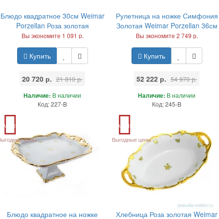
Блюдо квадратное 30см Weimar
Рулетница на ножке Симфония
Porzellan Роза золотая
Золотая Weimar Porzellan 36см
Вы экономите 1 091 р.
Вы экономите 2 749 р.
Купить
Купить
20 720 р.
52 222 р.
21 810 р.
54 970 р.
Наличие:
В наличии
Наличие:
В наличии
Код: 227-B
Код: 245-B
Акция
Акция
Выгодные цены
Выгодные цены
Блюдо квадратное на ножке
Хлебница Роза золотая Weimar