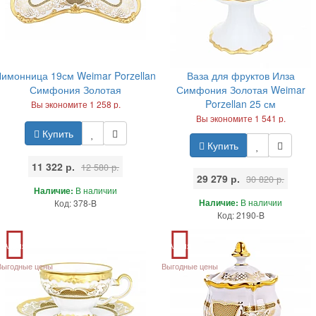
Лимонница 19см Weimar Porzellan
Ваза для фруктов Илза
Симфония Золотая
Симфония Золотая Weimar
Porzellan 25 см
Вы экономите 1 258 р.
Вы экономите 1 541 р.
Купить
Купить
11 322 р.
12 580 р.
29 279 р.
30 820 р.
Наличие:
В наличии
Наличие:
В наличии
Код: 378-B
Код: 2190-B
Акция
Акция
Выгодные цены
Выгодные цены