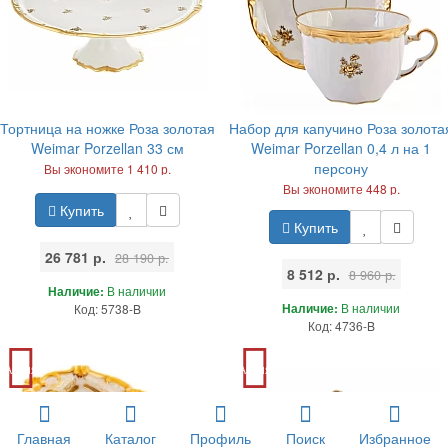
Тортница на ножке Роза золотая
Набор для капучино Роза золота
Weimar Porzellan 33 см
Weimar Porzellan 0,4 л на 1
персону
Вы экономите 1 410 р.
Вы экономите 448 р.
Купить
Купить
26 781 р.
28 190 р.
8 512 р.
8 960 р.
Наличие:
В наличии
Наличие:
В наличии
Код: 5738-B
Код: 4736-B
Акция
Акция
Выгодные цены
Выгодные цены
Главная
Каталог
Профиль
Поиск
Избранное