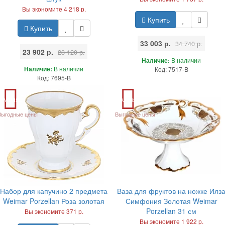
Вы экономите 4 218 р.
Купить
Купить
33 003 р.
34 740 р.
23 902 р.
28 120 р.
Наличие:
В наличии
Наличие:
В наличии
Код: 7517-B
Код: 7695-B
Акция
Акция
Выгодные цены
Выгодные цены
Набор для капучино 2 предмета
Ваза для фруктов на ножке Илз
Weimar Porzellan Роза золотая
Симфония Золотая Weimar
Porzellan 31 см
Вы экономите 371 р.
Вы экономите 1 922 р.