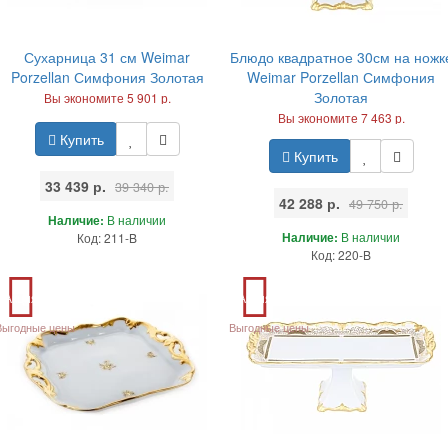
Сухарница 31 см Weimar
Блюдо квадратное 30см на ножк
Porzellan Симфония Золотая
Weimar Porzellan Симфония
Золотая
Вы экономите 5 901 р.
Вы экономите 7 463 р.
Купить
Купить
33 439 р.
39 340 р.
42 288 р.
49 750 р.
Наличие:
В наличии
Наличие:
В наличии
Код: 211-B
Код: 220-B
Акция
Акция
Выгодные цены
Выгодные цены