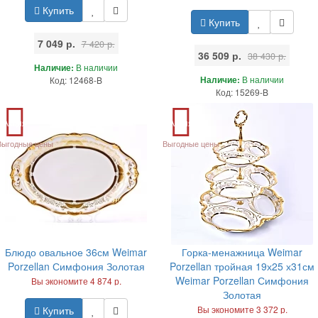
Купить
Купить
7 049 р.
7 420 р.
36 509 р.
38 430 р.
Наличие:
В наличии
Наличие:
В наличии
Код: 12468-B
Код: 15269-B
Акция
Акция
Выгодные цены
Выгодные цены
Блюдо овальное 36см Weimar
Горка-менажница Weimar
Porzellan Симфония Золотая
Porzellan тройная 19х25 х31см
Weimar Porzellan Симфония
Вы экономите 4 874 р.
Золотая
Купить
Вы экономите 3 372 р.