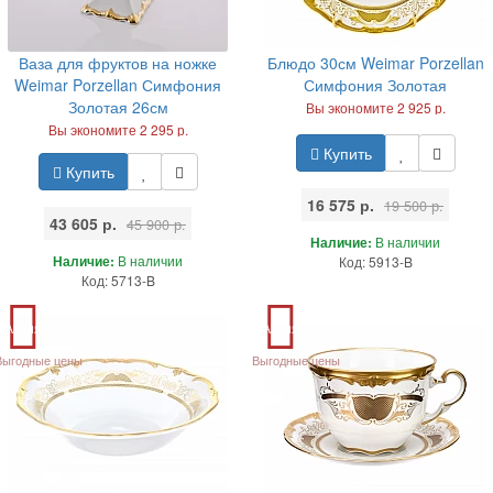
Ваза для фруктов на ножке
Блюдо 30см Weimar Porzellan
Weimar Porzellan Симфония
Симфония Золотая
Золотая 26см
Вы экономите 2 925 р.
Вы экономите 2 295 р.
Купить
Купить
16 575 р.
19 500 р.
43 605 р.
45 900 р.
Наличие:
В наличии
Наличие:
В наличии
Код: 5913-B
Код: 5713-B
Акция
Акция
Выгодные цены
Выгодные цены