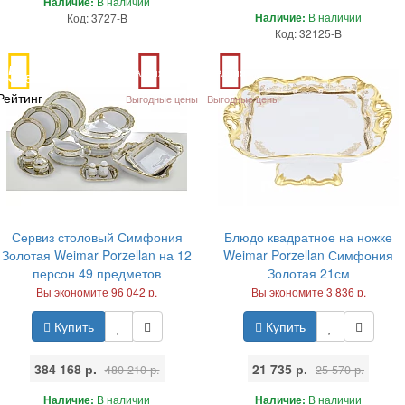
Наличие:
В наличии
Наличие:
В наличии
Код: 3727-B
Код: 32125-B
5
Акция
Акция
/5
Рейтинг
Выгодные цены
Выгодные цены
Сервиз столовый Симфония
Блюдо квадратное на ножке
Золотая Weimar Porzellan на 12
Weimar Porzellan Симфония
персон 49 предметов
Золотая 21см
Вы экономите 96 042 р.
Вы экономите 3 836 р.
Купить
Купить
384 168 р.
21 735 р.
480 210 р.
25 570 р.
Наличие:
В наличии
Наличие:
В наличии