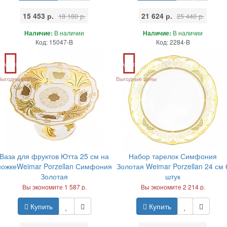
15 453 р.
21 624 р.
18 180 р.
25 440 р.
Наличие:
В наличии
Наличие:
В наличии
Код: 15047-B
Код: 2284-B
Акция
Акция
Выгодные цены
Выгодные цены
Ваза для фруктов Ютта 25 см на
Набор тарелок Симфония
ножкеWeimar Porzellan Симфония
Золотая Weimar Porzellan 24 см 
Золотая
штук
Вы экономите 1 587 р.
Вы экономите 2 214 р.
Купить
Купить