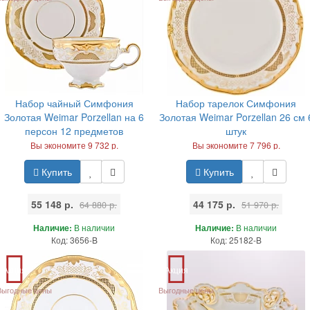
Набор чайный Симфония
Набор тарелок Симфония
Золотая Weimar Porzellan на 6
Золотая Weimar Porzellan 26 см 
персон 12 предметов
штук
Вы экономите 9 732 р.
Вы экономите 7 796 р.
Купить
Купить
55 148 р.
44 175 р.
64 880 р.
51 970 р.
Наличие:
В наличии
Наличие:
В наличии
Код: 3656-B
Код: 25182-B
Акция
Акция
Выгодные цены
Выгодные цены