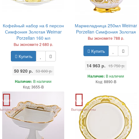
Кофейный набор на 6 персон
Мармеладница 250мл Weimar
Симфония Золотая Weimar
Porzellan Симфония Золотая
Porzellan 160 мл
Вы экономите 788 р.
Вы экономите 2 680 р.
Купить
Купить
14 963 р.
15 750 р.
50 920 р.
53 600 р.
Наличие:
В наличии
Наличие:
В наличии
Код: 8890-B
Код: 3655-B
Акция
Акция
Выгодные цены
Выгодные цены