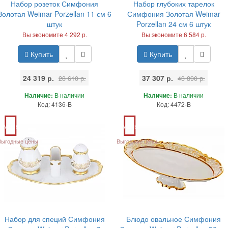
Набор розеток Симфония
Набор глубоких тарелок
Золотая Weimar Porzellan 11 см 6
Симфония Золотая Weimar
штук
Porzellan 24 см 6 штук
Вы экономите 4 292 р.
Вы экономите 6 584 р.
Купить
Купить
24 319 р.
37 307 р.
28 610 р.
43 890 р.
Наличие:
В наличии
Наличие:
В наличии
Код: 4136-B
Код: 4472-B
Акция
Акция
Выгодные цены
Выгодные цены
Набор для специй Симфония
Блюдо овальное Симфония