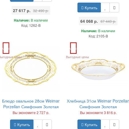
Купить
27 617 р.
32 490 р.
Наличие:
В наличии
64 068 р.
67 440 р.
Код: 1262-B
Наличие:
В наличии
Код: 2105-B
Акция
Акция
Выгодные цены
Выгодные цены
Блюдо овальное 28см Weimar
Хлебница 31см Weimar Porzella
Porzellan Симфония Золотая
Симфония Золотая
Вы экономите 2 727 р.
Вы экономите 3 816 р.
Купить
Купить