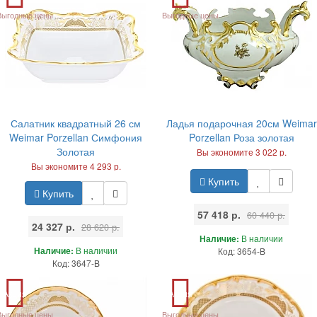
Выгодные цены
Выгодные цены
Салатник квадратный 26 см
Ладья подарочная 20см Weimar
Weimar Porzellan Симфония
Porzellan Роза золотая
Золотая
Вы экономите 3 022 р.
Вы экономите 4 293 р.
Купить
Купить
57 418 р.
60 440 р.
24 327 р.
28 620 р.
Наличие:
В наличии
Наличие:
В наличии
Код: 3654-B
Код: 3647-B
Акция
Акция
Выгодные цены
Выгодные цены