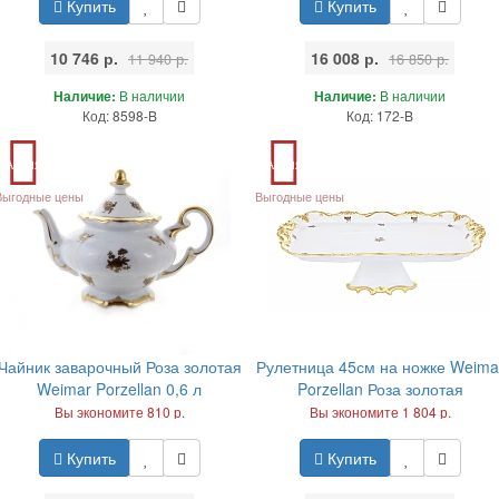
Купить
Купить
10 746 р.
16 008 р.
11 940 р.
16 850 р.
Наличие:
В наличии
Наличие:
В наличии
Код: 8598-B
Код: 172-B
Акция
Акция
Выгодные цены
Выгодные цены
Чайник заварочный Роза золотая
Рулетница 45см на ножке Weima
Weimar Porzellan 0,6 л
Porzellan Роза золотая
Вы экономите 810 р.
Вы экономите 1 804 р.
Купить
Купить