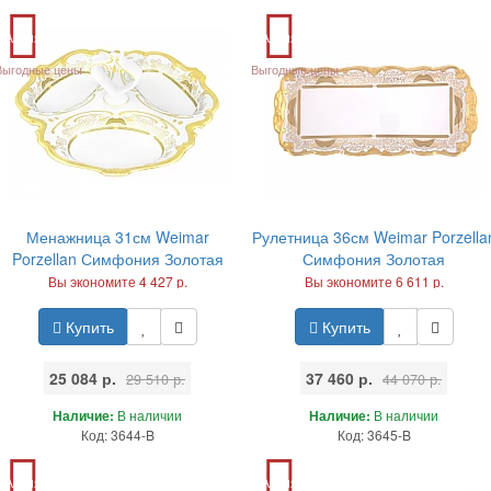
Акция
Акция
Выгодные цены
Выгодные цены
Менажница 31см Weimar
Рулетница 36см Weimar Porzella
Porzellan Симфония Золотая
Симфония Золотая
Вы экономите 4 427 р.
Вы экономите 6 611 р.
Купить
Купить
25 084 р.
37 460 р.
29 510 р.
44 070 р.
Наличие:
В наличии
Наличие:
В наличии
Код: 3644-B
Код: 3645-B
Акция
Акция