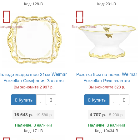
Код: 128-B
Код: 231-B
Акция
Акция
Выгодные цены
Выгодные цены
Блюдо квадратное 21см Weimar
Розетка 8см на ножке Weimar
Porzellan Симфония Золотая
Porzellan Роза золотая
Вы экономите 2 937 р.
Вы экономите 523 р.
Купить
Купить
16 643 р.
4 707 р.
19 580 р.
5 230 р.
Наличие:
В наличии
Наличие:
В наличии
Код: 171-B
Код: 10434-B