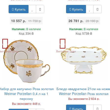
Купить
Купить
10 557 р.
26 781 р.
11 730 р.
28 190 р.
Наличие:
В наличии
Наличие:
В наличии
Код: 334-B
Код: 5738-B
Акция
Акция
Выгодные цены
Выгодные цены
Набор для капучино Роза золотая
Блюдо квадратное 21см на ножк
Weimar Porzellan 0,4 л на 1
Weimar Porzellan Роза золотая
персону
Вы экономите 2 604 р.
Вы экономите 448 р.
Купить