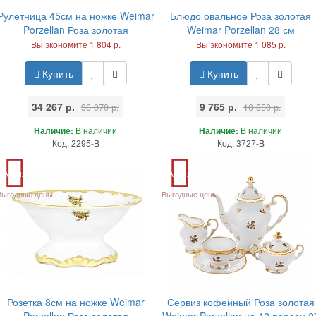
Рулетница 45см на ножке Weimar
Блюдо овальное Роза золотая
Porzellan Роза золотая
Weimar Porzellan 28 см
Вы экономите 1 804 р.
Вы экономите 1 085 р.
Купить
Купить
34 267 р.
9 765 р.
36 070 р.
10 850 р.
Наличие:
В наличии
Наличие:
В наличии
Код: 2295-B
Код: 3727-B
Акция
Акция
Выгодные цены
Выгодные цены
Розетка 8см на ножке Weimar
Сервиз кофейный Роза золотая
Porzellan Роза золотая
Weimar Porzellan на 12 персон 2