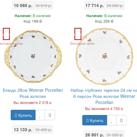
10 080 р.
17 714 р.
10 610 р.
20 840 р.
Наличие:
В наличии
Наличие:
В наличии
Код: 198-B
Код: 266-B
Акция
Акция
Выгодные цены
Выгодные цены
Блюдо 28см Weimar Porzellan
Набор глубоких тарелок 24 см н
Роза золотая
6 персон Роза золотая Weimar
Porzellan
Вы экономите 2 318 р.
Вы экономите 4 730 р.
Купить
Купить
13 133 р.
15 450 р.
26 801 р.
31 530 р.