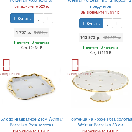
предметов
Вы экономите 523 р.
Вы экономите 15 997 р.
Купить
Купить
4 707 р.
5 230 р.
143 973 р.
159 970 р.
Наличие:
В наличии
Наличие:
В наличии
Код: 10434-B
Код: 11565-B
Акция
Акция
Выгодные цены
Выгодные цены
Блюдо квадратное 21см Weimar
Тортница на ножке Роза золота
Porzellan Роза золотая
Weimar Porzellan 33 см
Вы экономите 1 173 р.
Вы экономите 1 410 р.