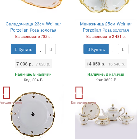
Селедочница 23см Weimar
Менажница 25см Weimar
Porzellan Роза золотая
Porzellan Роза золотая
Вы экономите 782 р.
Вы экономите 2 481 р.
Купить
Купить
7 038 р.
14 059 р.
7 820 р.
16 540 р.
Наличие:
В наличии
Наличие:
В наличии
Код: 204-B
Код: 3622-B
Акция
Акция
Выгодные цены
Выгодные цены