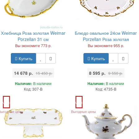
Хлебница Роза золотая Weimar
Блюдо овальное 24см Weimar
Porzellan 31 см
Porzellan Роза золотая
Вы экономите 773 р.
Вы экономите 955 р.
Купить
Купить
14 678 р.
8 595 р.
15 450 р.
9 550 р.
Наличие:
В наличии
Наличие:
В наличии
Код: 307-B
Код: 4735-B
Акция
Акция
Выгодные цены
Выгодные цены