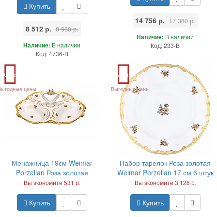
Купить
14 756 р.
17 360 р.
8 512 р.
8 960 р.
Наличие:
В наличии
Наличие:
В наличии
Код: 233-B
Код: 4736-B
Акция
Акция
Выгодные цены
Выгодные цены
Менажница 19см Weimar
Набор тарелок Роза золотая
Porzellan Роза золотая
Weimar Porzellan 17 см 6 штук
Вы экономите 531 р.
Вы экономите 3 126 р.
Купить
Купить