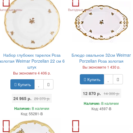
Акция
Акция
Выгодные цены
Выгодные цены
Набор глубоких тарелок Роза
Блюдо овальное 32см Weimar
золотая Weimar Porzellan 22 см 6
Porzellan Роза золотая
штук
Вы экономите 1 430 р.
Вы экономите 4 406 р.
Купить
Купить
12 870 р.
14 300 р.
24 965 р.
29 370 р.
Наличие:
В наличии
Наличие:
В наличии
Код: 4597-B
Код: 55281-B
Акция
Акция