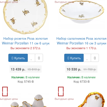
Выгодные цены
Выгодные цены
Набор розеток Роза золотая
Набор салатников Роза золотая
Weimar Porzellan 11 см 6 штук
Weimar Porzellan 16 см 3 штуки
Вы экономите 2 372 р.
Вы экономите 1 170 р.
Купить
Купить
13 439 р.
10 530 р.
15 810 р.
11 700 р.
Наличие:
В наличии
Наличие:
В наличии
Код: 5745-B
Код: 6733-B
Акция
Акция
Выгодные цены
Выгодные цены