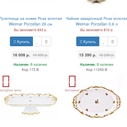
Рулетница на ножке Роза золотая
Чайник заварочный Роза золота
Weimar Porzellan 26 см
Weimar Porzellan 0,6 л
Вы экономите 843 р.
Вы экономите 810 р.
Купить
Купить
16 008 р.
15 390 р.
16 850 р.
16 200 р.
Наличие:
В наличии
Наличие:
В наличии
Код: 172-B
Код: 11293-B
Акция
Акция
Выгодные цены
Выгодные цены