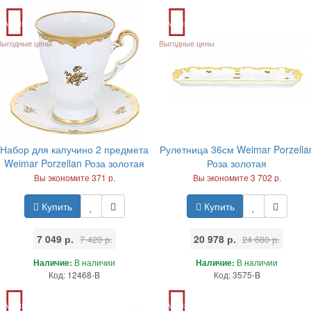
Акция
Акция
Выгодные цены
Выгодные цены
Набор для капучино 2 предмета
Рулетница 36см Weimar Porzella
Weimar Porzellan Роза золотая
Роза золотая
Вы экономите 371 р.
Вы экономите 3 702 р.
Купить
Купить
7 049 р.
20 978 р.
7 420 р.
24 680 р.
Наличие:
В наличии
Наличие:
В наличии
Код: 12468-B
Код: 3575-B
Акция
Акция