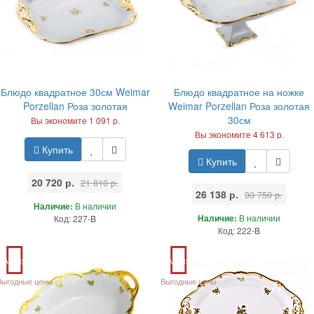
Блюдо квадратное 30см Weimar
Блюдо квадратное на ножке
Porzellan Роза золотая
Weimar Porzellan Роза золотая
30см
Вы экономите 1 091 р.
Вы экономите 4 613 р.
Купить
Купить
20 720 р.
21 810 р.
26 138 р.
30 750 р.
Наличие:
В наличии
Наличие:
В наличии
Код: 227-B
Код: 222-B
Акция
Акция
Выгодные цены
Выгодные цены