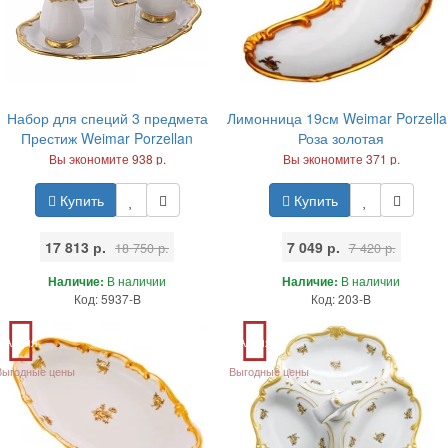
Набор для специй 3 предмета
Лимонница 19см Weimar Porzella
Престиж Weimar Porzellan
Роза золотая
Вы экономите 938 р.
Вы экономите 371 р.
Купить
Купить
17 813 р.
7 049 р.
18 750 р.
7 420 р.
Наличие:
В наличии
Наличие:
В наличии
Код: 5937-B
Код: 203-B
Акция
Акция
Выгодные цены
Выгодные цены