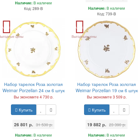
Наличие:
В наличии
Наличие:
В наличии
Код: 289-B
Код: 739-B
Акция
Акция
Выгодные цены
Выгодные цены
Набор тарелок Роза золотая
Набор тарелок Роза золотая
Weimar Porzellan 24 см 6 штук
Weimar Porzellan 19 см 6 штук
Вы экономите 4 730 р.
Вы экономите 3 509 р.
Купить
Купить
26 801 р.
19 882 р.
31 530 р.
23 390 р.
Наличие:
В наличии
Наличие:
В наличии