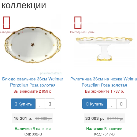
коллекции
Акция
Акция
Выгодные цены
Выгодные цены
Блюдо овальное 36см Weimar
Рулетница 36см на ножке Weima
Porzellan Роза золотая
Porzellan Роза золотая
Вы экономите 2 859 р.
Вы экономите 1 737 р.
Купить
Купить
16 201 р.
33 003 р.
19 060 р.
34 740 р.
Наличие:
В наличии
Наличие:
В наличии
Код: 332-B
Код: 7517-B