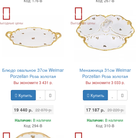
Код: 176-B
Код: 267-B
Акция
Акция
Выгодные цены
Выгодные цены
Блюдо овальное 37см Weimar
Менажница 31см Weimar
Porzellan Роза золотая
Porzellan Роза золотая
Вы экономите 3 431 р.
Вы экономите 3 033 р.
Купить
Купить
19 440 р.
17 187 р.
22 870 р.
20 220 р.
Наличие:
В наличии
Наличие:
В наличии
Код: 294-B
Код: 310-B