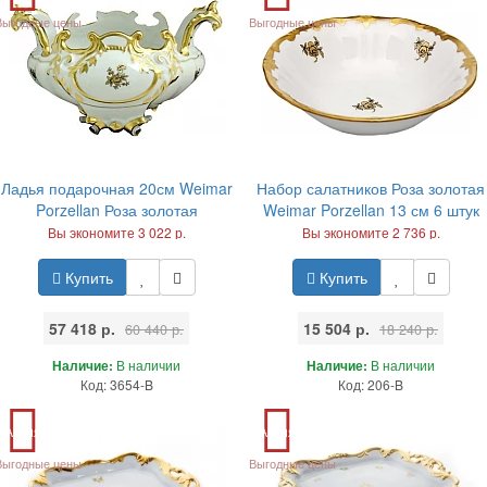
Выгодные цены
Выгодные цены
Ладья подарочная 20см Weimar
Набор салатников Роза золотая
Porzellan Роза золотая
Weimar Porzellan 13 см 6 штук
Вы экономите 3 022 р.
Вы экономите 2 736 р.
Купить
Купить
57 418 р.
15 504 р.
60 440 р.
18 240 р.
Наличие:
В наличии
Наличие:
В наличии
Код: 3654-B
Код: 206-B
Акция
Акция
Выгодные цены
Выгодные цены