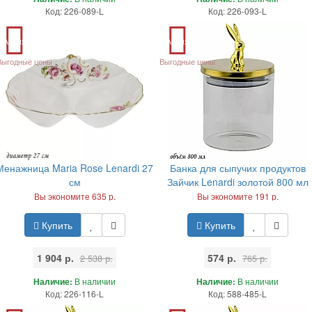
Код: 226-089-L
Код: 226-093-L
Акция
Акция
Выгодные цены
Выгодные цены
Менажница Maria Rose Lenardi 27
Банка для сыпучих продуктов
см
Зайчик Lenardi золотой 800 мл
Вы экономите 635 р.
Вы экономите 191 р.
Купить
Купить
1 904 р.
574 р.
2 538 р.
765 р.
Наличие:
В наличии
Наличие:
В наличии
Код: 226-116-L
Код: 588-485-L