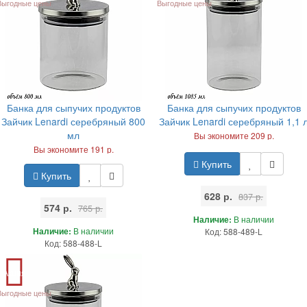
Выгодные цены
Выгодные цены
Банка для сыпучих продуктов
Банка для сыпучих продуктов
Зайчик Lenardi серебряный 800
Зайчик Lenardi серебряный 1,1 
мл
Вы экономите 209 р.
Вы экономите 191 р.
Купить
Купить
628 р.
837 р.
574 р.
765 р.
Наличие:
В наличии
Наличие:
В наличии
Код: 588-489-L
Код: 588-488-L
Акция
Выгодные цены