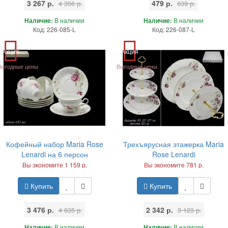
3 267 р.
479 р.
4 356 р.
639 р.
Наличие:
В наличии
Наличие:
В наличии
Код: 226-085-L
Код: 226-087-L
Акция
Акция
Выгодные цены
Выгодные цены
Кофейный набор Maria Rose
Трехъярусная этажерка Maria
Lenardi на 6 персон
Rose Lenardi
Вы экономите 1 159 р.
Вы экономите 781 р.
Купить
Купить
3 476 р.
2 342 р.
4 635 р.
3 123 р.
Наличие:
В наличии
Наличие:
В наличии