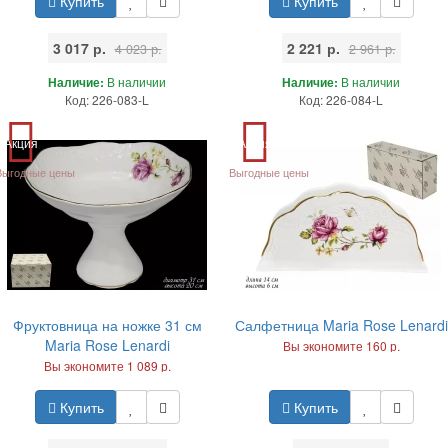
Купить
Купить
3 017 р.
2 221 р.
4 023 р.
2 961 р.
Наличие:
В наличии
Наличие:
В наличии
Код: 226-083-L
Код: 226-084-L
Акция
Акция
Выгодные цены
Выгодные цены
Фруктовница на ножке 31 см
Салфетница Maria Rose Lenardi
Maria Rose Lenardi
Вы экономите 160 р.
Вы экономите 1 089 р.
Купить
Купить