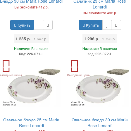
Блюдо 30 см Maria Rose Lenardi
Салатник 23 см Maria Rose
Lenardi
Вы экономите 412 р.
Вы экономите 432 р.
Купить
Купить
1 235 р.
1 296 р.
1 647 р.
1 728 р.
Наличие:
В наличии
Наличие:
В наличии
Код: 226-071-L
Код: 226-072-L
Акция
Акция
Выгодные цены
Выгодные цены
Овальное блюдо 25 см Maria
Овальное блюдо 30 см Maria
Rose Lenardi
Rose Lenardi