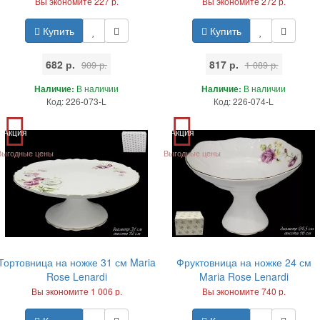
Вы экономите 227 р.
Вы экономите 272 р.
Купить
Купить
682 р.
817 р.
909 р.
1 089 р.
Наличие:
В наличии
Наличие:
В наличии
Код: 226-073-L
Код: 226-074-L
Акция
Акция
Выгодные цены
Выгодные цены
Тортовница на ножке 31 см Maria
Фруктовница на ножке 24 см
Rose Lenardi
Maria Rose Lenardi
Вы экономите 1 006 р.
Вы экономите 740 р.