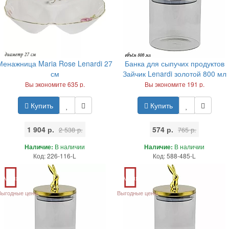
Менажница Maria Rose Lenardi 27
Банка для сыпучих продуктов
см
Зайчик Lenardi золотой 800 мл
Вы экономите 635 р.
Вы экономите 191 р.
Купить
Купить
1 904 р.
574 р.
2 538 р.
765 р.
Наличие:
В наличии
Наличие:
В наличии
Код: 226-116-L
Код: 588-485-L
Акция
Акция
Выгодные цены
Выгодные цены