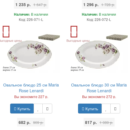
1 235 р.
1 296 р.
1 647 р.
1 728 р.
Наличие:
В наличии
Наличие:
В наличии
Код: 226-071-L
Код: 226-072-L
Акция
Акция
Выгодные цены
Выгодные цены
Овальное блюдо 25 см Maria
Овальное блюдо 30 см Maria
Rose Lenardi
Rose Lenardi
Вы экономите 227 р.
Вы экономите 272 р.
Купить
Купить
682 р.
817 р.
909 р.
1 089 р.