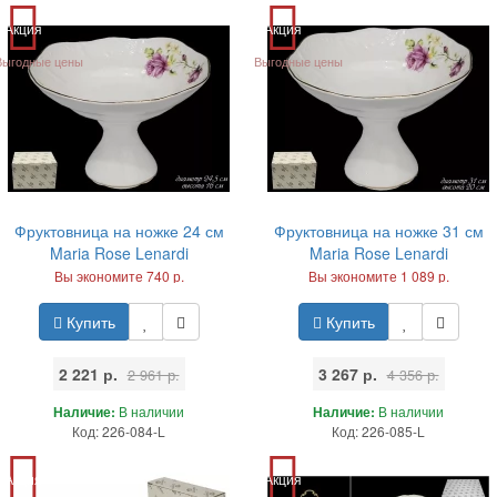
Акция
Акция
Выгодные цены
Выгодные цены
Фруктовница на ножке 24 см
Фруктовница на ножке 31 см
Maria Rose Lenardi
Maria Rose Lenardi
Вы экономите 740 р.
Вы экономите 1 089 р.
Купить
Купить
2 221 р.
3 267 р.
2 961 р.
4 356 р.
Наличие:
В наличии
Наличие:
В наличии
Код: 226-084-L
Код: 226-085-L
Акция
Акция