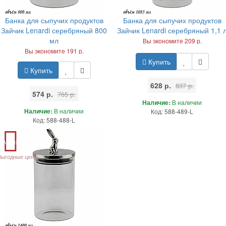
Банка для сыпучих продуктов
Банка для сыпучих продуктов
Зайчик Lenardi серебряный 800
Зайчик Lenardi серебряный 1,1 
мл
Вы экономите 209 р.
Вы экономите 191 р.
Купить
Купить
628 р.
837 р.
574 р.
765 р.
Наличие:
В наличии
Наличие:
В наличии
Код: 588-489-L
Код: 588-488-L
Акция
Выгодные цены