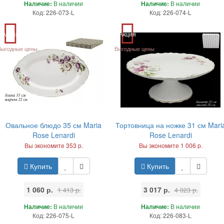
Наличие:
В наличии
Наличие:
В наличии
Код: 226-073-L
Код: 226-074-L
Акция
Акция
Выгодные цены
Выгодные цены
Овальное блюдо 35 см Maria
Тортовница на ножке 31 см Mari
Rose Lenardi
Rose Lenardi
Вы экономите 353 р.
Вы экономите 1 006 р.
Купить
Купить
1 060 р.
3 017 р.
1 413 р.
4 023 р.
Наличие:
В наличии
Наличие:
В наличии
Код: 226-075-L
Код: 226-083-L