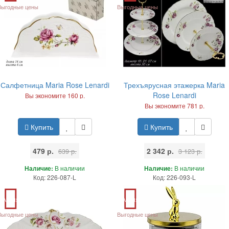
Выгодные цены
Выгодные цены
Салфетница Maria Rose Lenardi
Трехъярусная этажерка Maria
Rose Lenardi
Вы экономите 160 р.
Вы экономите 781 р.
Купить
Купить
479 р.
2 342 р.
639 р.
3 123 р.
Наличие:
В наличии
Наличие:
В наличии
Код: 226-087-L
Код: 226-093-L
Акция
Акция
Выгодные цены
Выгодные цены