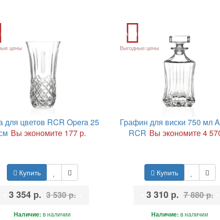
ия
Акция
ные цены
Выгодные цены
а для цветов RCR Opera 25
Графин для виски 750 мл A
см
Вы экономите 177 р.
RCR
Вы экономите 4 570
Купить
Купить
•
3 354 р.
•
•
3 310 р.
•
3 530 р.
7 880 р.
Наличие:
в наличии
Наличие:
в наличии