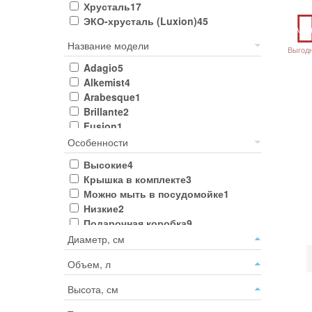
Хрусталь
17
ЭКО-хрусталь (Luxion)
45
Акц
Название модели
Выгод
Adagio
5
Alkemist
4
Arabesque
1
Brillante
2
Fusion
1
Laurus
7
Особенности
Marilyn
2
Высокие
4
Melodia
8
Крышка в комплекте
3
Mixology
1
Можно мыть в посудомойке
1
Opera
10
Низкие
2
Tattoo
6
Подарочная коробка
9
Timeless
12
Диаметр, см
Объем, л
Высота, см