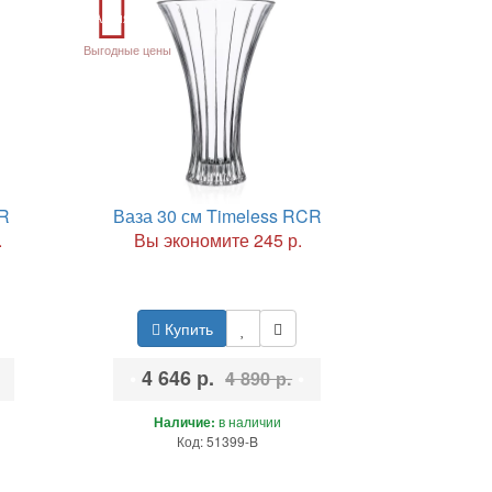
Акция
Выгодные цены
CR
Ваза 30 см Timeless RCR
.
Вы экономите 245 р.
Купить
•
4 646 р.
•
4 890 р.
Наличие:
в наличии
Код: 51399-B