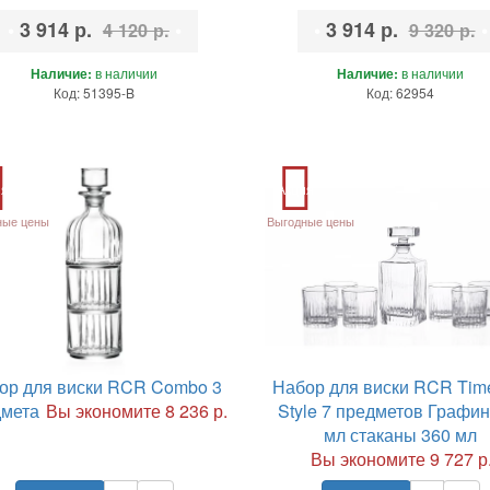
•
3 914 р.
•
•
3 914 р.
•
4 120 р.
9 320 р.
Наличие:
в наличии
Наличие:
в наличии
Код: 51395-B
Код: 62954
ия
Акция
ные цены
Выгодные цены
ор для виски RCR Combo 3
Набор для виски RCR Tim
дмета
Вы экономите 8 236 р.
Style 7 предметов Графин
мл стаканы 360 мл
Вы экономите 9 727 р