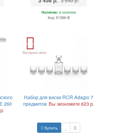
•
3 458 р.
•
3 640 р.
Наличие:
в наличии
Код: 51396-B
Акция
Выгодные цены
ского
Набор для виски RCR Adagio 7
E 260
предметов
Вы экономите 623 р.
р.
Купить