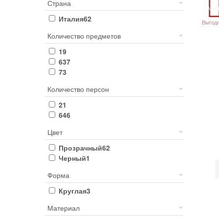
Страна
Акц
Италия
62
Выгод
Количество предметов
1
9
6
37
7
3
Количество персон
2
1
6
46
Цвет
Прозрачный
62
Черный
1
Форма
Круглая
3
Материал