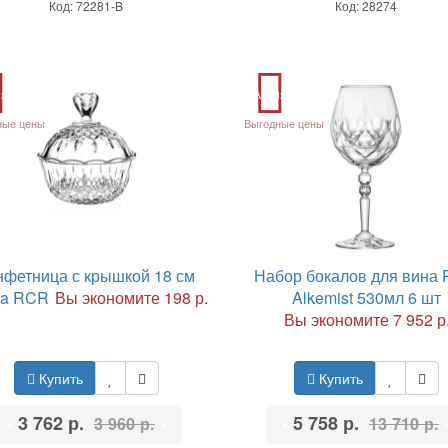
Код: 72281-B
Код: 28274
ия
Акция
ные цены
Выгодные цены
нфетница с крышкой 18 см
Набор бокалов для вина
ra RCR
Вы экономите 198 р.
Alkemist 530мл 6 шт
Вы экономите 7 952 р
Купить
Купить
•
3 762 р.
•
•
5 758 р.
3 960 р.
13 710 р.