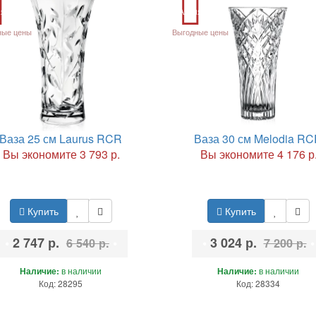
ия
Акция
ные цены
Выгодные цены
Ваза 25 см Laurus RCR
Ваза 30 см Melodia R
Вы экономите 3 793 р.
Вы экономите 4 176 р
Купить
Купить
•
2 747 р.
•
•
3 024 р.
•
6 540 р.
7 200 р.
Наличие:
в наличии
Наличие:
в наличии
Код: 28295
Код: 28334