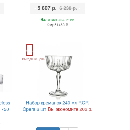
•
5 607 р.
•
6 230 р.
Наличие:
в наличии
Код: 51463-B
Акция
Выгодные цены
eless
Набор креманок 240 мл RCR
 750
Opera 6 шт
Вы экономите 202 р.
.