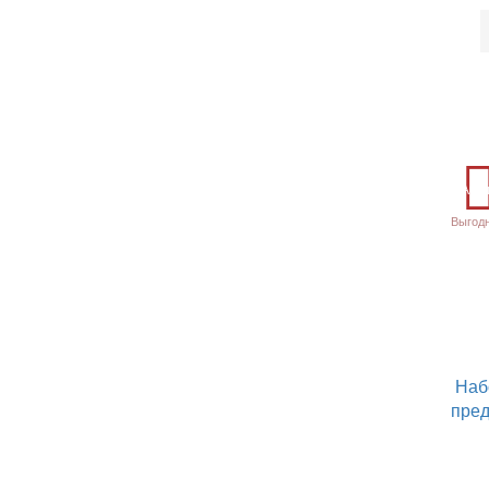
Акц
Выгод
Наб
пре