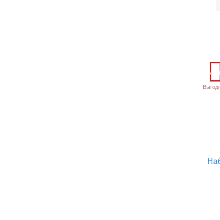
Акц
Выгод
На