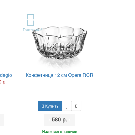
TOP
Популярный
dagio
Конфетница 12 см Opera RCR
 р.
Купить
•
580 р.
•
Наличие:
в наличии