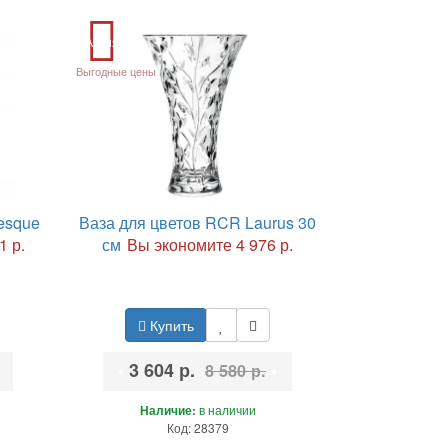
Акция
Выгодные цены
esque
Ваза для цветов RCR Laurus 30
1 р.
см
Вы экономите 4 976 р.
Купить
•
3 604 р.
•
8 580 р.
Наличие:
в наличии
Код: 28379