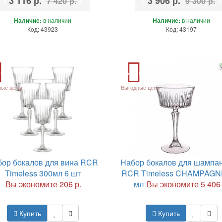
•
3 116 р.
•
•
3 906 р.
•
7 420 р.
9 300 р.
Наличие:
в наличии
Наличие:
в наличии
Код: 43923
Код: 43197
ия
Акция
ные цены
Выгодные цены
бор бокалов для вина RCR
Набор бокалов для шампан
Timeless 300мл 6 шт
RCR Timeless CHAMPAGN
Вы экономите 206 р.
мл
Вы экономите 5 406 
Купить
Купить