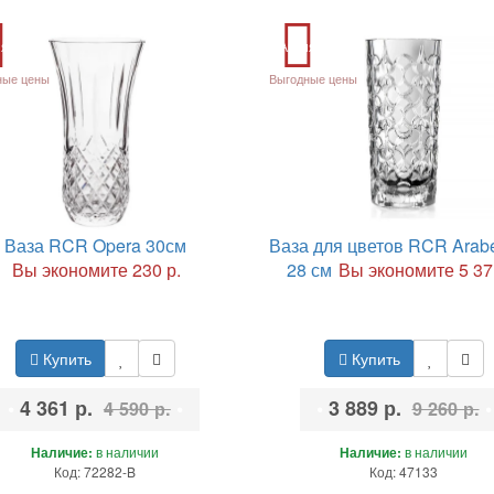
ия
Акция
ные цены
Выгодные цены
Ваза RCR Opera 30см
Ваза для цветов RCR Arab
Вы экономите 230 р.
28 см
Вы экономите 5 37
Купить
Купить
•
4 361 р.
•
•
3 889 р.
•
4 590 р.
9 260 р.
Наличие:
в наличии
Наличие:
в наличии
Код: 72282-B
Код: 47133