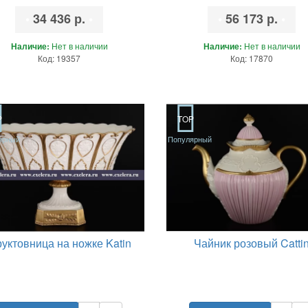
•
34 436 р.
•
•
56 173 р.
•
Наличие:
Нет в наличии
Наличие:
Нет в наличии
Код: 19357
Код: 17870
P
TOP
ярный
Популярный
уктовница на ножке Katin
Чайник розовый Catti