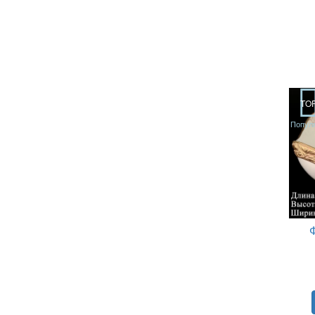
TO
Попул