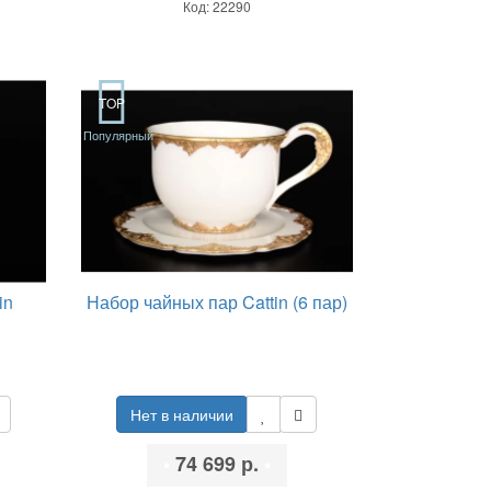
Код: 22290
TOP
Популярный
in
Набор чайных пар Cattin (6 пар)
Нет в наличии
•
74 699 р.
•