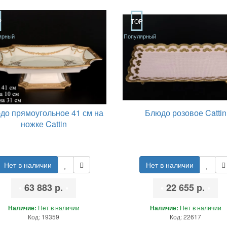
P
TOP
ярный
Популярный
до прямоугольное 41 см на
Блюдо розовое Cattin
ножке Cattin
Нет в наличии
Нет в наличии
•
63 883 р.
•
•
22 655 р.
•
Наличие:
Нет в наличии
Наличие:
Нет в наличии
Код: 19359
Код: 22617