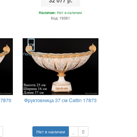
•
32 077 р.
•
Наличие:
Нет в наличии
Код: 19361
TOP
Популярный
17870
Фруктовница 37 см Cattin 17873
Нет в наличии