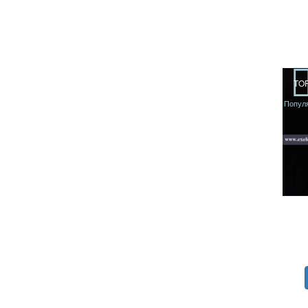
TO
Попул