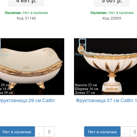
•
4 691 р.
•
•
5 001 р.
•
Наличие:
Нет в наличии
Наличие:
Нет в наличии
Код: 21146
Код: 22605
P
TOP
ярный
Популярный
Фруктовница 29 см Cattin
Фруктовница 37 см Cattin 
Нет в наличии
Нет в наличии