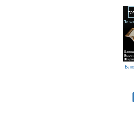
TO
Попул
Блю