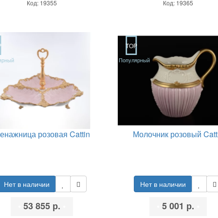
Код: 19355
Код: 19365
P
TOP
ярный
Популярный
енажница розовая Cattin
Молочник розовый Catt
Нет в наличии
Нет в наличии
•
53 855 р.
•
•
5 001 р.
•