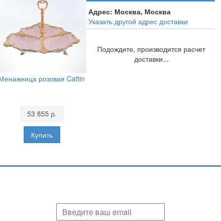
Адрес:
Москва, Москва
Указать другой адрес доставки
Подождите, производится расчет
доставки...
Менажница розовая Cattin
53 855 р.
Подпишитесь и узнавайте первыми о наших скидках,
акциях, новинках!