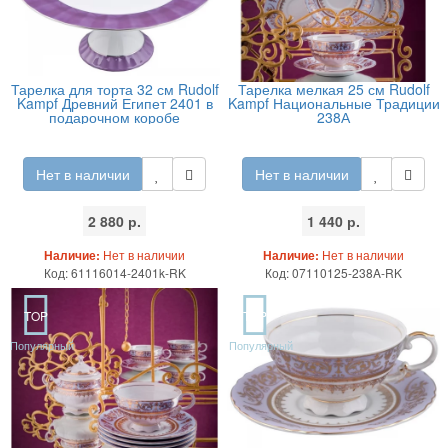
Тарелка для торта 32 см Rudolf
Тарелка мелкая 25 см Rudolf
Kampf Древний Египет 2401 в
Kampf Национальные Традиции
подарочном коробе
238А
Нет в наличии
Нет в наличии
2 880 р.
1 440 р.
Наличие:
Нет в наличии
Наличие:
Нет в наличии
Код: 61116014-2401k-RK
Код: 07110125-238A-RK
TOP
TOP
Популярный
Популярный