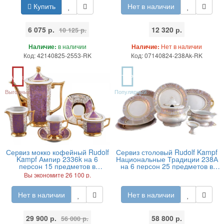
Купить
Нет в наличии
6 075 р.
12 320 р.
10 125 р.
Наличие:
в наличии
Наличие:
Нет в наличии
Код: 42140825-2553-RK
Код: 07140824-238Ak-RK
Акция
TOP
Выгодные цены
Популярный
Сервиз мокко кофейный Rudolf
Сервиз столовый Rudolf Kampf
Kampf Ампир 2336k на 6
Национальные Традиции 238А
персон 15 предметов в
на 6 персон 25 предметов в
подарочном коробе
подарочном коробе
Вы экономите 26 100 р.
Нет в наличии
Нет в наличии
29 900 р.
58 800 р.
56 000 р.