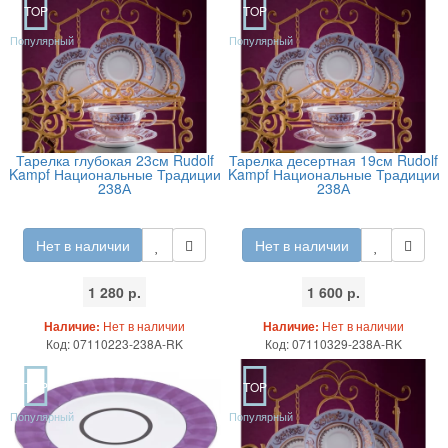
TOP
TOP
Популярный
Популярный
Тарелка глубокая 23см Rudolf
Тарелка десертная 19см Rudolf
Kampf Национальные Традиции
Kampf Национальные Традиции
238А
238А
Нет в наличии
Нет в наличии
1 280 р.
1 600 р.
Наличие:
Нет в наличии
Наличие:
Нет в наличии
Код: 07110223-238A-RK
Код: 07110329-238A-RK
TOP
TOP
Популярный
Популярный