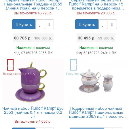
Национальные Традиции 2055
Rudolf Kampf на 6 персон 15
(линия Ирак) на 6 персон 15
предметов в подарочном
предметов 0,2 л
коробе
Вы экономите 45 795 р.
Вы экономите 23 005 р.
Купить
Купить
60 705 р.
30 495 р.
106 500 р.
53 500 р.
Наличие:
в наличии
Наличие:
в наличии
Код: 07160725-2055-RK
Код: 52160728-2401k-RK
Акция
TOP
Выгодные цены
Популярный
Чайный набор Rudolf Kampf Дуо
Подарочный набор чайный
2553 (чайник 0,4 л + чашка 0,2
Rudolf Kampf Национальные
л)
Традиции 238А на 1 персону 6
предметов в подарочном
Вы экономите 4 050 р.
коробе 0,2 л