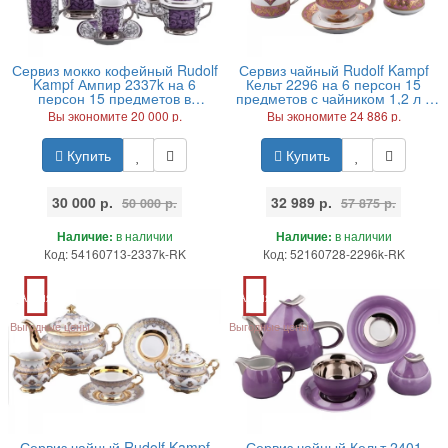
Сервиз мокко кофейный Rudolf
Сервиз чайный Rudolf Kampf
Kampf Ампир 2337k на 6
Кельт 2296 на 6 персон 15
персон 15 предметов в
предметов с чайником 1,2 л в
подарочном коробе
подарочном коробе
Вы экономите 20 000 р.
Вы экономите 24 886 р.
Купить
Купить
30 000 р.
32 989 р.
50 000 р.
57 875 р.
Наличие:
в наличии
Наличие:
в наличии
Код: 54160713-2337k-RK
Код: 52160728-2296k-RK
Акция
Акция
Выгодные цены
Выгодные цены
Сервиз чайный Rudolf Kampf
Сервиз чайный Кельт 2401