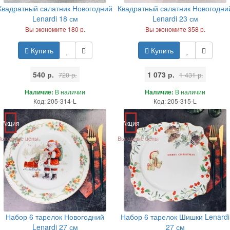
Квадратный салатник Новогодний
Квадратный салатник Новогодни
Lenardi 18 см
Lenardi 23 см
Вы экономите 180 р.
Вы экономите 358 р.
Купить
Купить
540 р.
1 073 р.
720 р.
1 431 р.
Наличие:
В наличии
Наличие:
В наличии
Код: 205-314-L
Код: 205-315-L
Акция
Акция
Выгодные цены
Выгодные цены
Набор 6 тарелок Новогодний
Набор 6 тарелок Шишки Lenardi
Lenardi 27 см
27 см