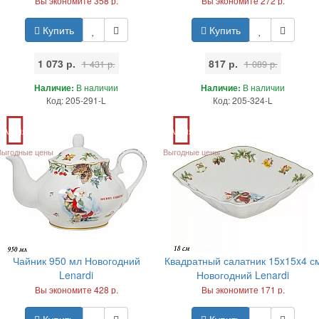
Вы экономите 358 р.
Вы экономите 272 р.
Купить
Купить
1 073 р.
817 р.
1 431 р.
1 089 р.
Наличие:
В наличии
Наличие:
В наличии
Код: 205-291-L
Код: 205-324-L
Акция
Акция
Выгодные цены
Выгодные цены
Чайник 950 мл Новогодний
Квадратный салатник 15x15x4 с
Lenardi
Новогодний Lenardi
Вы экономите 428 р.
Вы экономите 171 р.
Купить
Купить