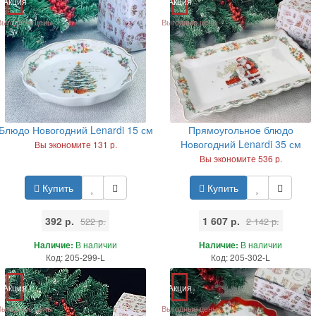
Акция
Акция
Выгодные цены
Выгодные цены
Блюдо Новогодний Lenardi 15 см
Прямоугольное блюдо
Новогодний Lenardi 35 см
Вы экономите 131 р.
Вы экономите 536 р.
Купить
Купить
392 р.
1 607 р.
522 р.
2 142 р.
Наличие:
В наличии
Наличие:
В наличии
Код: 205-299-L
Код: 205-302-L
Акция
Акция
Выгодные цены
Выгодные цены