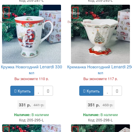
Код: 205-287-L
Код: 205-293-L
Акция
Акция
Выгодные цены
Выгодные цены
Кружка Новогодний Lenardi 330
Креманка Новогодний Lenardi 25
мл
мл
Вы экономите 110 р.
Вы экономите 117 р.
Купить
Купить
331 р.
351 р.
441 р.
468 р.
Наличие:
В наличии
Наличие:
В наличии
Код: 205-295-L
Код: 205-298-L