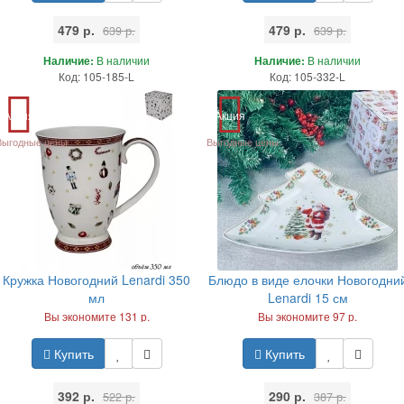
479 р.
479 р.
639 р.
639 р.
Наличие:
В наличии
Наличие:
В наличии
Код: 105-185-L
Код: 105-332-L
Акция
Акция
Выгодные цены
Выгодные цены
Кружка Новогодний Lenardi 350
Блюдо в виде елочки Новогодни
мл
Lenardi 15 см
Вы экономите 131 р.
Вы экономите 97 р.
Купить
Купить
392 р.
290 р.
522 р.
387 р.