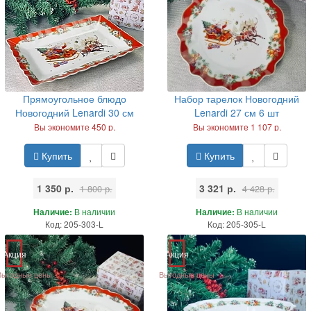
Прямоугольное блюдо
Набор тарелок Новогодний
Новогодний Lenardi 30 см
Lenardi 27 см 6 шт
Вы экономите 450 р.
Вы экономите 1 107 р.
Купить
Купить
1 350 р.
3 321 р.
1 800 р.
4 428 р.
Наличие:
В наличии
Наличие:
В наличии
Код: 205-303-L
Код: 205-305-L
Акция
Акция
Выгодные цены
Выгодные цены