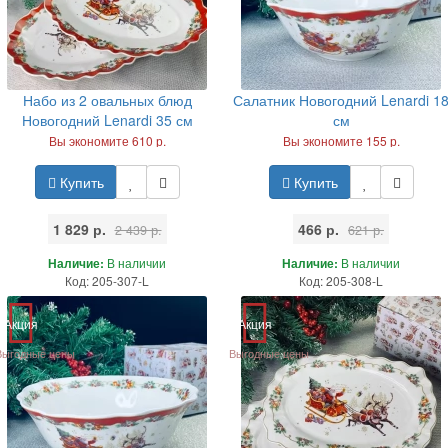
Набо из 2 овальных блюд
Салатник Новогодний Lenardi 1
Новогодний Lenardi 35 см
см
Вы экономите 610 р.
Вы экономите 155 р.
Купить
Купить
1 829 р.
466 р.
2 439 р.
621 р.
Наличие:
В наличии
Наличие:
В наличии
Код: 205-307-L
Код: 205-308-L
Акция
Акция
Выгодные цены
Выгодные цены