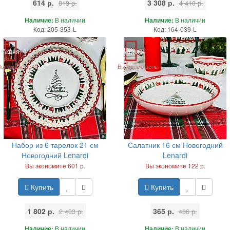
614 р.
3 308 р.
819 р.
4 410 р.
Наличие:
В наличии
Наличие:
В наличии
Код: 205-353-L
Код: 164-039-L
Акция
Акция
Выгодные цены
Выгодные цены
Набор из 6 тарелок 21 см
Салатник 16 см Новогодний
Новогодний Lenardi
Lenardi
Вы экономите 601 р.
Вы экономите 122 р.
Купить
Купить
1 802 р.
365 р.
2 403 р.
486 р.
Наличие:
В наличии
Наличие:
В наличии