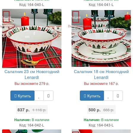
Код: 164-040-L
Код: 164-041-L
Акция
Акция
Выгодные цены
Выгодные цены
Салатник 23 см Новогодний
Салатник 18 см Новогодний
Lenardi
Lenardi
Вы экономите 279 р.
Вы экономите 167 р.
Купить
Купить
837 р.
500 р.
1 116 р.
666 р.
Наличие:
В наличии
Наличие:
В наличии
Код: 164-042-L
Код: 164-043-L