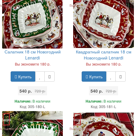
Выгодные цены
Выгодные цены
Салатник 18 см Новогодний
Квадратный салатник 18 см
Lenardi
Новогодний Lenardi
Вы экономите 180 р.
Вы экономите 180 р.
Купить
Купить
540 р.
540 р.
720 р.
720 р.
Наличие:
В наличии
Наличие:
В наличии
Код: 305-180-L
Код: 305-181-L
Акция
Акция
Выгодные цены
Выгодные цены