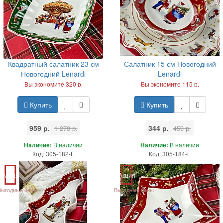
Квадратный салатник 23 см
Салатник 15 см Новогодний
Новогодний Lenardi
Lenardi
Вы экономите 320 р.
Вы экономите 115 р.
Купить
Купить
959 р.
344 р.
1 278 р.
459 р.
Наличие:
В наличии
Наличие:
В наличии
Код: 305-182-L
Код: 305-184-L
Акция
Акция
Выгодные цены
Выгодные цены