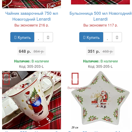
Чайник заварочный 750 мл
Бульонница 500 мл Новогодний
Новогодний Lenardi
Lenardi
Вы экономите 216 р.
Вы экономите 117 р.
Купить
Купить
648 р.
351 р.
864 р.
468 р.
Наличие:
В наличии
Наличие:
В наличии
Код: 305-203-L
Код: 305-205-L
Акция
Акция
Выгодные цены
Выгодные цены