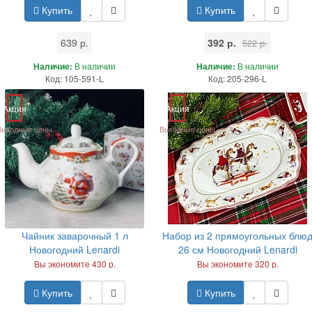
Купить
Купить
639 р.
392 р.
522 р.
Наличие:
В наличии
Наличие:
В наличии
Код: 105-591-L
Код: 205-296-L
Акция
Акция
Выгодные цены
Выгодные цены
Чайник заварочный 1 л
Набор из 2 прямоугольных блю
Новогодний Lenardi
26 см Новогодний Lenardi
Вы экономите 430 р.
Вы экономите 320 р.
Купить
Купить