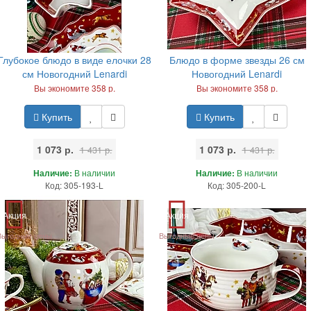
Глубокое блюдо в виде елочки 28
Блюдо в форме звезды 26 см
см Новогодний Lenardi
Новогодний Lenardi
Вы экономите 358 р.
Вы экономите 358 р.
Купить
Купить
1 073 р.
1 073 р.
1 431 р.
1 431 р.
Наличие:
В наличии
Наличие:
В наличии
Код: 305-193-L
Код: 305-200-L
Акция
Акция
Выгодные цены
Выгодные цены