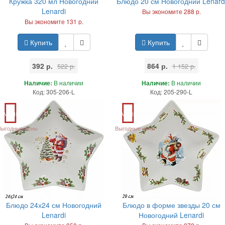
Кружка 320 мл Новогодний
Блюдо 20 см Новогодний Lenard
Lenardi
Вы экономите 288 р.
Вы экономите 131 р.
Купить
Купить
392 р.
864 р.
522 р.
1 152 р.
Наличие:
В наличии
Наличие:
В наличии
Код: 305-206-L
Код: 205-290-L
Акция
Акция
Выгодные цены
Выгодные цены
Блюдо 24х24 см Новогодний
Блюдо в форме звезды 20 см
Lenardi
Новогодний Lenardi