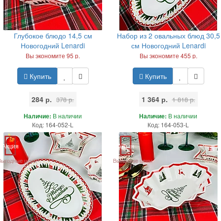
Глубокое блюдо 14,5 см
Набор из 2 овальных блюд 30,5
Новогодний Lenardi
см Новогодний Lenardi
Вы экономите 95 р.
Вы экономите 455 р.
Купить
Купить
284 р.
1 364 р.
378 р.
1 818 р.
Наличие:
В наличии
Наличие:
В наличии
Код: 164-052-L
Код: 164-053-L
Акция
Акция
Выгодные цены
Выгодные цены