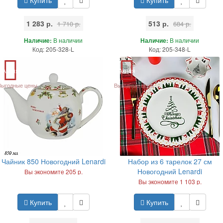
1 283 р.
513 р.
1 710 р.
684 р.
Наличие:
В наличии
Наличие:
В наличии
Код: 205-328-L
Код: 205-348-L
Акция
Акция
Выгодные цены
Выгодные цены
Чайник 850 Новогодний Lenardi
Набор из 6 тарелок 27 см
Новогодний Lenardi
Вы экономите 205 р.
Вы экономите 1 103 р.
Купить
Купить