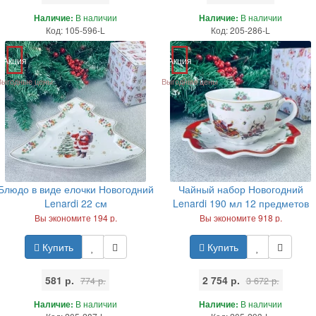
Наличие:
В наличии
Наличие:
В наличии
Код: 105-596-L
Код: 205-286-L
Акция
Акция
Выгодные цены
Выгодные цены
Блюдо в виде елочки Новогодний
Чайный набор Новогодний
Lenardi 22 см
Lenardi 190 мл 12 предметов
Вы экономите 194 р.
Вы экономите 918 р.
Купить
Купить
581 р.
2 754 р.
774 р.
3 672 р.
Наличие:
В наличии
Наличие:
В наличии