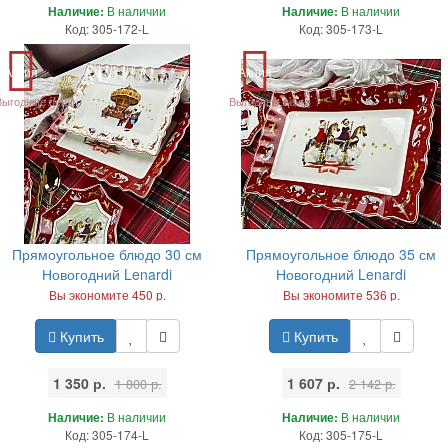
Наличие:
В наличии
Наличие:
В наличии
Код: 305-172-L
Код: 305-173-L
Акция
Акция
Выгодные цены
Выгодные цены
Прямоугольное блюдо 30 см
Прямоугольное блюдо 35 см
Новогодний Lenardi
Новогодний Lenardi
Вы экономите 450 р.
Вы экономите 536 р.
Купить
Купить
1 350 р.
1 607 р.
1 800 р.
2 142 р.
Наличие:
В наличии
Наличие:
В наличии
Код: 305-174-L
Код: 305-175-L