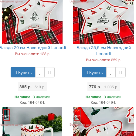
Выгодные цены
Выгодные цены
Блюдо 20 см Новогодний Lenardi
Блюдо 25,5 см Новогодний
Lenardi
Вы экономите 128 р.
Вы экономите 259 р.
Купить
Купить
385 р.
776 р.
513 р.
1 035 р.
Наличие:
В наличии
Наличие:
В наличии
Код: 164-048-L
Код: 164-049-L
Акция
Акция
Выгодные цены
Выгодные цены