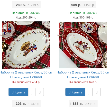
1 289 р.
959 р.
1 719 р.
1 278 р.
Наличие:
В наличии
Наличие:
В наличии
Код: 205-294-L
Код: 305-168-L
Акция
Акция
Выгодные цены
Выгодные цены
Набор из 2 овальных блюд 30 см
Набор из 2 овальных блюд 35 с
Новогодний Lenardi
Новогодний Lenardi
Вы экономите 434 р.
Вы экономите 628 р.
Купить
Купить
1 303 р.
1 883 р.
1 737 р.
2 511 р.