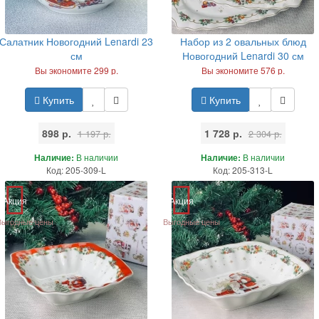
Салатник Новогодний Lenardi 23
Набор из 2 овальных блюд
см
Новогодний Lenardi 30 см
Вы экономите 299 р.
Вы экономите 576 р.
Купить
Купить
898 р.
1 728 р.
1 197 р.
2 304 р.
Наличие:
В наличии
Наличие:
В наличии
Код: 205-309-L
Код: 205-313-L
Акция
Акция
Выгодные цены
Выгодные цены