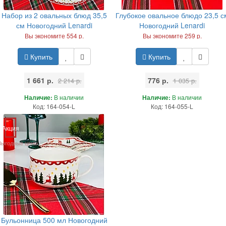
Набор из 2 овальных блюд 35,5
Глубокое овальное блюдо 23,5 с
см Новогодний Lenardi
Новогодний Lenardi
Вы экономите 554 р.
Вы экономите 259 р.
Купить
Купить
1 661 р.
776 р.
2 214 р.
1 035 р.
Наличие:
В наличии
Наличие:
В наличии
Код: 164-054-L
Код: 164-055-L
Акция
Выгодные цены
Бульонница 500 мл Новогодний