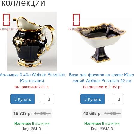
коллекции
Акция
Акция
Выгодные цены
Выгодные цены
Молочник 0,40л Weimar Porzellan
Ваза для фруктов на ножке Юве
Ювел синий
синий Weimar Porzellan 22 см
Вы экономите 881 р.
Вы экономите 7 182 р.
Купить
Купить
16 739 р.
40 698 р.
17 620 р.
47 880 р.
Наличие:
В наличии
Наличие:
В наличии
Код: 364-B
Код: 19848-B