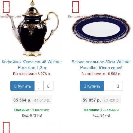
Акция
Акция
Выгодные цены
Выгодные цены
Кофейник Ювел синий Weimar
Блюдо овальное 50см Weimar
Porzellan 1,3 л
Porzellan Ювел синий
Вы экономите 6 276 р.
Вы экономите 10 563 р.
Купить
Купить
35 564 р.
59 857 р.
41 840 р.
70 420 р.
Наличие:
В наличии
Наличие:
В наличии
Код: 6731-B
Код: 347-B
Акция