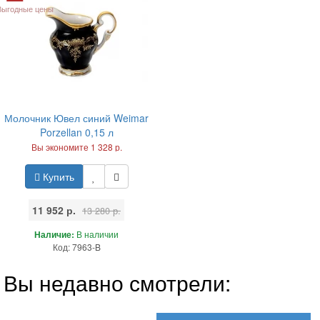
Выгодные цены
Молочник Ювел синий Weimar
Porzellan 0,15 л
Вы экономите 1 328 р.
Купить
11 952 р.
13 280 р.
Наличие:
В наличии
Код: 7963-B
Вы недавно смотрели: