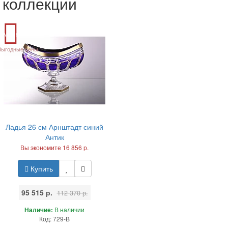
коллекции
Акция
Выгодные цены
Ладья 26 см Арнштадт синий
Антик
Вы экономите 16 856 р.
Купить
95 515 р.
112 370 р.
Наличие:
В наличии
Код: 729-B