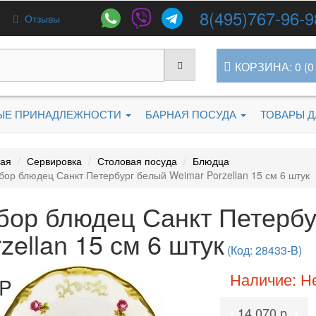
8(495)767-96-9
Отзывы
КОРЗИНА: 0 (0 
ЫЕ ПРИНАДЛЕЖНОСТИ
БАРНАЯ ПОСУДА
ТОВАРЫ 
ная
Сервировка
Столовая посуда
Блюдца
бор блюдец Санкт Петербург белый Weimar Porzellan 15 см 6 штук
бор блюдец Санкт Петербу
zellan 15 см 6 штук
(Код: 28433-B)
Наличие: Н
P
14 070 р.
•
•