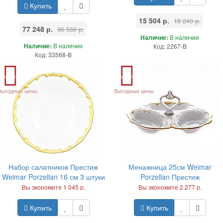
Купить
15 504 р.
18 240 р.
77 248 р.
96 560 р.
Наличие:
В наличии
Наличие:
В наличии
Код: 2267-B
Код: 33568-B
Акция
Акция
Выгодные цены
Выгодные цены
Набор салатников Престиж
Менажница 25см Weimar
Weimar Porzellan 16 см 3 штуки
Porzellan Престиж
Вы экономите 1 045 р.
Вы экономите 2 277 р.
Купить
Купить