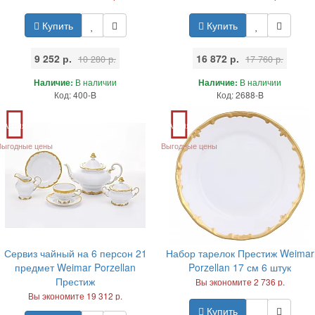
Купить
Купить
9 252 р.
16 872 р.
10 280 р.
17 760 р.
Наличие:
В наличии
Наличие:
В наличии
Код: 400-B
Код: 2688-B
Акция
Акция
Выгодные цены
Выгодные цены
Сервиз чайный на 6 персон 21
Набор тарелок Престиж Weimar
предмет Weimar Porzellan
Porzellan 17 см 6 штук
Престиж
Вы экономите 2 736 р.
Вы экономите 19 312 р.
Купить