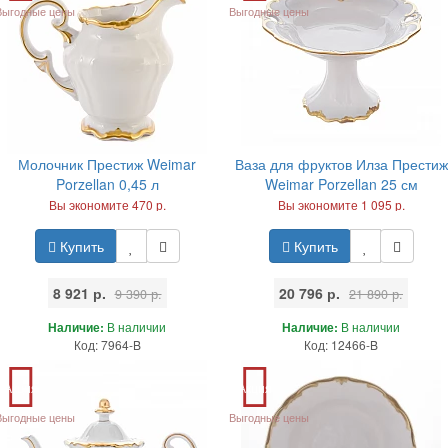
Выгодные цены
Выгодные цены
Молочник Престиж Weimar
Ваза для фруктов Илза Престиж
Porzellan 0,45 л
Weimar Porzellan 25 см
Вы экономите 470 р.
Вы экономите 1 095 р.
Купить
Купить
8 921 р.
20 796 р.
9 390 р.
21 890 р.
Наличие:
В наличии
Наличие:
В наличии
Код: 7964-B
Код: 12466-B
Акция
Акция
Выгодные цены
Выгодные цены