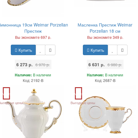
Лимонница 19см Weimar Porzellan
Масленка Престиж Weimar
Престиж
Porzellan 18 см
Вы экономите 697 р.
Вы экономите 349 р.
Купить
Купить
6 273 р.
6 631 р.
6 970 р.
6 980 р.
Наличие:
В наличии
Наличие:
В наличии
Код: 2192-B
Код: 2687-B
Акция
Акция
Выгодные цены
Выгодные цены