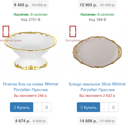
9 405 р.
12 903 р.
10 450 р.
15 180 р.
Наличие:
В наличии
Наличие:
В наличии
Код: 2701-B
Код: 399-B
Акция
Акция
Выгодные цены
Выгодные цены
Розетка 8см на ножке Weimar
Блюдо овальное 36см Weimar
Porzellan Престиж
Porzellan Престиж
Вы экономите 246 р.
Вы экономите 2 622 р.
Купить
Купить
4 674 р.
14 858 р.
4 920 р.
17 480 р.