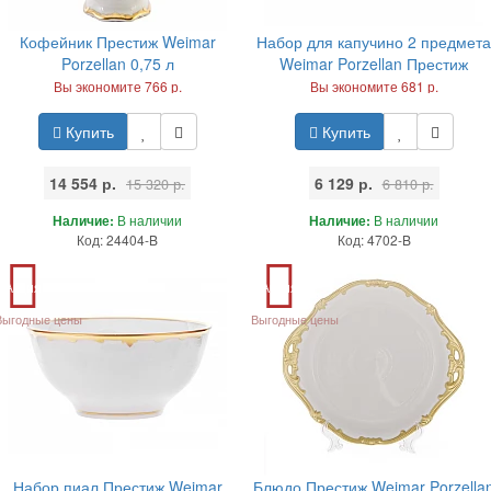
Кофейник Престиж Weimar
Набор для капучино 2 предмета
Porzellan 0,75 л
Weimar Porzellan Престиж
Вы экономите 766 р.
Вы экономите 681 р.
Купить
Купить
14 554 р.
6 129 р.
15 320 р.
6 810 р.
Наличие:
В наличии
Наличие:
В наличии
Код: 24404-B
Код: 4702-B
Акция
Акция
Выгодные цены
Выгодные цены
Набор пиал Престиж Weimar
Блюдо Престиж Weimar Porzella