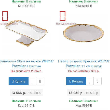
Наличие:
В наличии
Наличие:
В наличии
Код: 6818-B
Код: 6916-B
Акция
Акция
Выгодные цены
Выгодные цены
Рулетница 26см на ножке Weimar
Набор розеток Престиж Weimar
Porzellan Престиж
Porzellan 11 см 6 штук
Вы экономите 2 394 р.
Вы экономите 2 339 р.
Купить
Купить
13 566 р.
13 252 р.
15 960 р.
15 590 р.
Наличие:
В наличии
Наличие:
В наличии
Код: 6917-B
Код: 5936-B