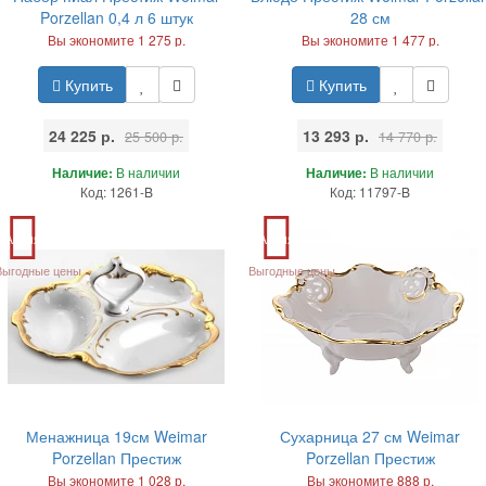
Porzellan 0,4 л 6 штук
28 см
Вы экономите 1 275 р.
Вы экономите 1 477 р.
Купить
Купить
24 225 р.
13 293 р.
25 500 р.
14 770 р.
Наличие:
В наличии
Наличие:
В наличии
Код: 1261-B
Код: 11797-B
Акция
Акция
Выгодные цены
Выгодные цены
Менажница 19см Weimar
Сухарница 27 см Weimar
Porzellan Престиж
Porzellan Престиж
Вы экономите 1 028 р.
Вы экономите 888 р.