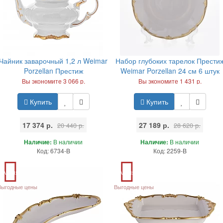
Чайник заварочный 1,2 л Weimar
Набор глубоких тарелок Прести
Porzellan Престиж
Weimar Porzellan 24 см 6 штук
Вы экономите 3 066 р.
Вы экономите 1 431 р.
Купить
Купить
17 374 р.
27 189 р.
20 440 р.
28 620 р.
Наличие:
В наличии
Наличие:
В наличии
Код: 6734-B
Код: 2259-B
Акция
Акция
Выгодные цены
Выгодные цены