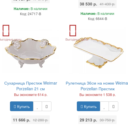
38 530 р.
41 430 р.
Наличие:
В наличии
Наличие:
В наличии
Код: 24717-B
Код: 6644-B
Акция
Акция
Выгодные цены
Выгодные цены
Сухарница Престиж Weimar
Рулетница 36см на ножке Weima
Porzellan 21 см
Porzellan Престиж
Вы экономите 614 р.
Вы экономите 1 538 р.
Купить
Купить
11 666 р.
29 213 р.
12 280 р.
30 750 р.