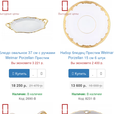
Акция
Акция
Выгодные цены
Выгодные цены
Блюдо овальное 37 см с ручками
Набор блюдец Престиж Weimar
Weimar Porzellan Престиж
Porzellan 15 см 6 штук
Вы экономите 3 221 р.
Вы экономите 2 400 р.
Купить
Купить
18 250 р.
13 600 р.
21 470 р.
16 000 р.
Наличие:
В наличии
Наличие:
В наличии
Код: 2690-B
Код: 8231-B
Акция
Акция