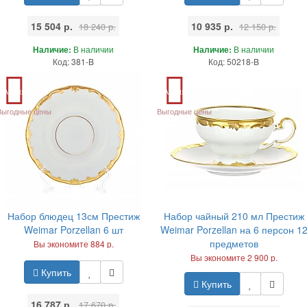
15 504 р.
10 935 р.
18 240 р.
12 150 р.
Наличие:
В наличии
Наличие:
В наличии
Код: 381-B
Код: 50218-B
Акция
Акция
Выгодные цены
Выгодные цены
Набор блюдец 13см Престиж
Набор чайный 210 мл Престиж
Weimar Porzellan 6 шт
Weimar Porzellan на 6 персон 1
предметов
Вы экономите 884 р.
Вы экономите 2 900 р.
Купить
Купить
16 787 р.
17 670 р.