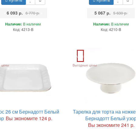
•
6 093 р.
•
•
5 067 р.
•
6 770 р.
5 630 р.
Наличие:
В наличии
Наличие:
В наличии
Код: 4213-B
Код: 4210-B
Акция
 цены
Выгодные цены
ос 26 см Бернадотт Белый
Тарелка для торта на ножке
ор
Вы экономите 124 р.
Бернадотт Белый узо
Вы экономите 241 р.