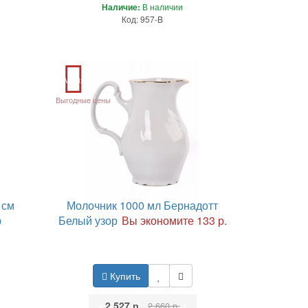
Наличие:
В наличии
Код: 957-B
Акция
Выгодные цены
 см
Молочник 1000 мл Бернадотт
р
Белый узор
Вы экономите 133 р.
Купить
•
2 527 р.
•
2 660 р.