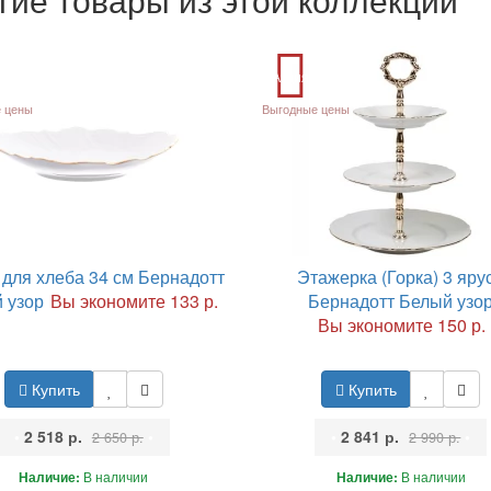
Акция
 цены
Выгодные цены
для хлеба 34 см Бернадотт
Этажерка (Горка) 3 яру
 узор
Вы экономите 133 р.
Бернадотт Белый узо
Вы экономите 150 р.
Купить
Купить
•
2 518 р.
•
•
2 841 р.
•
2 650 р.
2 990 р.
Наличие:
В наличии
Наличие:
В наличии