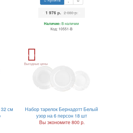
•
1 976 р.
•
2 080 р.
Наличие:
В наличии
Код: 10551-B
Акция
Выгодные цены
 32 см
Набор тарелок Бернадотт Белый
р
узор на 6 персон 18 шт
Вы экономите 800 р.