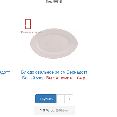
Код: 968-B
Акция
Выгодные цены
адотт
Блюдо овальное 34 см Бернадотт
Белый узор
Вы экономите 104 р.
Купить
•
1 976 р.
•
2 080 р.