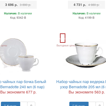
•
3 696 р.
•
•
4 731 р.
•
3 890 р.
4 980 р.
Наличие:
В наличии
Наличие:
В наличии
Код: 9342-B
Код: 4199-B
Акция
 цены
Выгодные цены
р чайных пар бочка Белый
Набор чайных пар ведерка
 Bernadotte 240 мл (6 пар)
узор Bernadotte 205 мл (6 
Вы экономите 677 р.
Вы экономите 563 р.
Купить
Купить