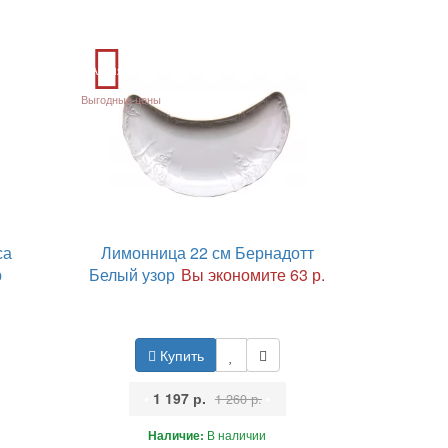
Акция
Выгодные цены
са
Лимонница 22 см Бернадотт
р
Белый узор
Вы экономите 63 р.
Купить
•
1 197 р.
•
1 260 р.
Наличие:
В наличии