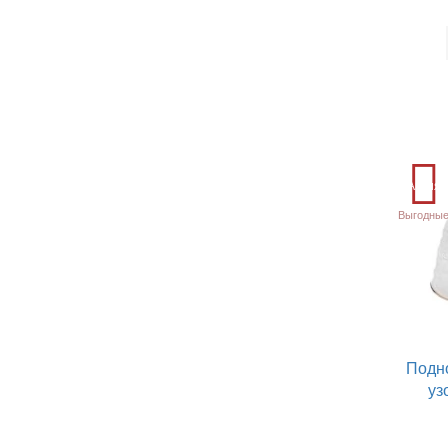
Акция
Выгодные
Подн
уз