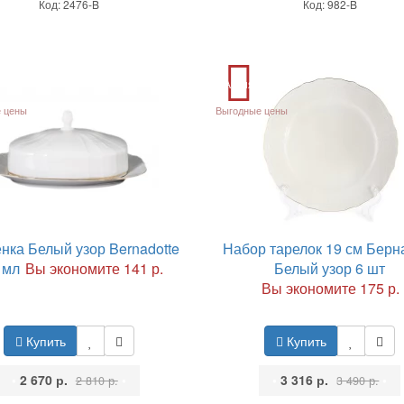
Код: 2476-B
Код: 982-B
Акция
 цены
Выгодные цены
нка Белый узор Bernadotte
Набор тарелок 19 см Берн
 мл
Вы экономите 141 р.
Белый узор 6 шт
Вы экономите 175 р.
Купить
Купить
•
2 670 р.
•
•
3 316 р.
•
2 810 р.
3 490 р.