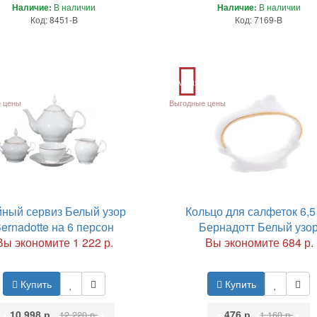
Наличие:
В наличии
Наличие:
В наличии
Код: 8451-B
Код: 7169-B
Акция
 цены
Выгодные цены
ный сервиз Белый узор
Кольцо для салфеток 6,5
ernadotte на 6 персон
Бернадотт Белый узо
Вы экономите 1 222 р.
Вы экономите 684 р.
Купить
Купить
•
10 998 р.
•
•
476 р.
•
12 220 р.
1 160 р.