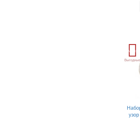
Акция
Выгодные
Набо
узор