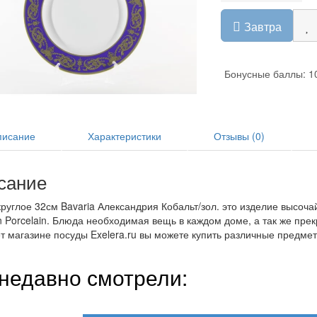
Завтра
Бонусные баллы: 1
исание
Характеристики
Отзывы (0)
сание
руглое 32см Bavaria Александрия Кобальт/зол. это изделие высоча
n Porcelain. Блюда необходимая вещь в каждом доме, а так же пре
т магазине посуды Exelera.ru вы можете купить различные предме
недавно смотрели: