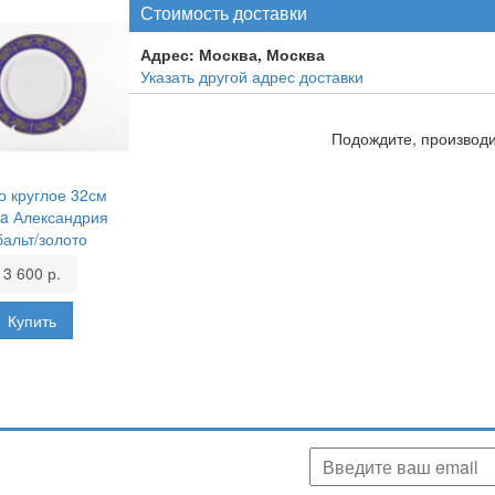
Стоимость доставки
Адрес:
Москва, Москва
Указать другой адрес доставки
Подождите, производит
 круглое 32см
ia Александрия
бальт/золото
3 600 р.
аших скидках, акциях, новинках!