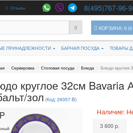
8(495)767-96-9
Отзывы
КОРЗИНА: 0 (0 
ЫЕ ПРИНАДЛЕЖНОСТИ
БАРНАЯ ПОСУДА
ТОВАРЫ 
ная
Сервировка
Столовая посуда
Блюда
Блюдо круглое 3
юдо круглое 32см Bavaria 
бальт/зол
(Код: 29357-B)
Наличие: Н
P
3 600 р.
•
•
рный