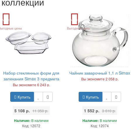
коллекции
Акция
Акция
Выгодные цены
Выгодные цены
Набор стеклянных форм для
Чайник заварочный 1,1 л Simax
запекания Simax 3 предмета
Вы экономите 2 058 р.
Вы экономите 6 243 р.
Купить
Купить
5 108 р.
1 552 р.
11 350 р.
3 610 р.
Наличие:
В наличии
Наличие:
В наличии
Код: 12072
Код: 12074