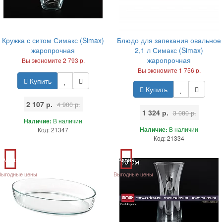
Кружка с ситом Симакс (Simax)
Блюдо для запекания овальное
жаропрочная
2,1 л Симакс (Simax)
жаропрочная
Вы экономите 2 793 р.
Вы экономите 1 756 р.
Купить
Купить
2 107 р.
4 900 р.
1 324 р.
3 080 р.
Наличие:
В наличии
Наличие:
В наличии
Код: 21347
Код: 21334
Акция
Акция
Выгодные цены
Выгодные цены