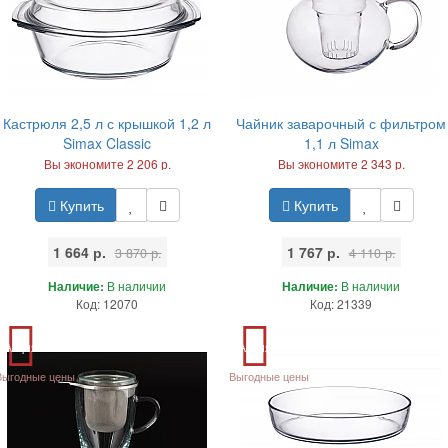
Кастрюля 2,5 л с крышкой 1,2 л
Чайник заварочный с фильтром
Simax Classic
1,1 л Simax
Вы экономите 2 206 р.
Вы экономите 2 343 р.
Купить
Купить
1 664 р.
1 767 р.
3 870 р.
4 110 р.
Наличие:
В наличии
Наличие:
В наличии
Код: 12070
Код: 21339
Акция
Акция
Выгодные цены
Выгодные цены