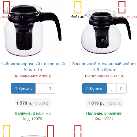
4
Акция
Акция
/5
Рейтинг
Выгодные цены
Выгодные цен
Чайник заварочный стеклянный
Заварочный стеклянный чайник
Simax 1л
1,5 л Simax
Вы экономите 2 092 р.
Вы экономите 2 411 р.
Купить
Купить
1 578 р.
1 819 р.
3 670 р.
4 230 р.
Наличие:
В наличии
Наличие:
В наличии
Код: 12079
Код: 12081
5
Акция
Акция
/5