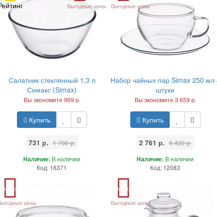
Рейтинг
Выгодные цены
Выгодные цены
Салатник стеклянный 1,3 л
Набор чайных пар Simax 250 мл 
Симакс (Simax)
штуки
Вы экономите 969 р.
Вы экономите 3 659 р.
Купить
Купить
731 р.
2 761 р.
1 700 р.
6 420 р.
Наличие:
В наличии
Наличие:
В наличии
Код: 16371
Код: 12083
Акция
Акция
Выгодные цены
Выгодные цены