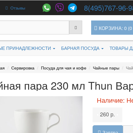
8(495)767-96-9
Отзывы
КОРЗИНА: 0 (0 
ЫЕ ПРИНАДЛЕЖНОСТИ
БАРНАЯ ПОСУДА
ТОВАРЫ 
ная
Сервировка
Посуда для чая и кофе
Чайные пары
Чай
йная пара 230 мл Thun Ва
Наличие: Н
260 р.
•
•
Завтра