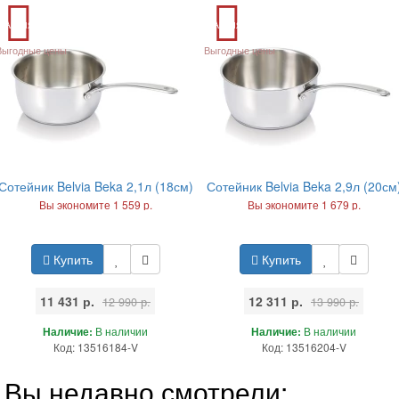
Акция
Акция
Выгодные цены
Выгодные цены
Сотейник Belvia Beka 2,1л (18см)
Сотейник Belvia Beka 2,9л (20см
Вы экономите 1 559 р.
Вы экономите 1 679 р.
Купить
Купить
11 431 р.
12 311 р.
12 990 р.
13 990 р.
Наличие:
В наличии
Наличие:
В наличии
Код: 13516184-V
Код: 13516204-V
Вы недавно смотрели: