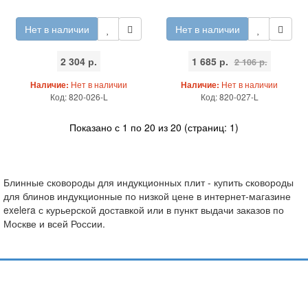
Нет в наличии
Нет в наличии
2 304 р.
1 685 р.
2 106 р.
Наличие:
Нет в наличии
Наличие:
Нет в наличии
Код: 820-026-L
Код: 820-027-L
Показано с 1 по 20 из 20 (страниц: 1)
Блинные сковороды для индукционных плит - купить сковороды
для блинов индукционные по низкой цене в интернет-магазине
exelera с курьерской доставкой или в пункт выдачи заказов по
Москве и всей России.
Подпишитесь и узнавайте первыми о наших скидках,
акциях, новинках!