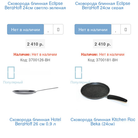
Сковорода блинная Eclipse
Сковорода блинная Eclipse
BergHoff 24см светло-зеленая
BergHoff 24см серая
Нет в наличии
Нет в наличии
2 410 р.
2 410 р.
Наличие:
Нет в наличии
Наличие:
Нет в наличии
Код: 3700126-BH
Код: 3700181-BH
TOP
TOP
Популярный
Популярный
Сковорода блинная Hotel
Сковорода блинная Kitchen Roc
BergHoff 26 см 0,9 л
Beka (24см)