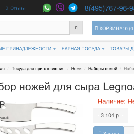
8(495)767-96-9
Отзывы
КОРЗИНА: 0 (0 
ЫЕ ПРИНАДЛЕЖНОСТИ
БАРНАЯ ПОСУДА
ТОВАРЫ 
ная
Посуда для приготовления
Ножи
Наборы ножей
Набо
бор ножей для сыра Legno
Наличие: Н
P
3 104 р.
•
•
рный
Завтра