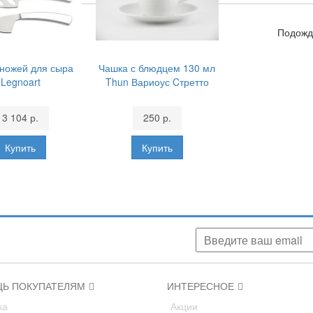
Подожди
ножей для сыра
Чашка с блюдцем 130 мл
Legnoart
Thun Вариоус Cтретто
3 104 р.
250 р.
аших скидках, акциях, новинках!
Ь ПОКУПАТЕЛЯМ
ИНТЕРЕСНОЕ
ка
Акции