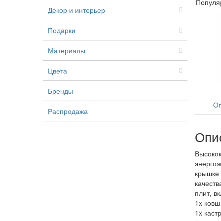
Популя
Декор и интерьер
Подарки
Материалы
Цвета
Бренды
Оп
Распродажа
Опи
Высокок
энергоэ
крышке 
качеств
плит, в
1x ковш
1x каст