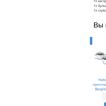
1x каст
1x буль
1x глуб
Вы 
Набо
пригото
BergHo