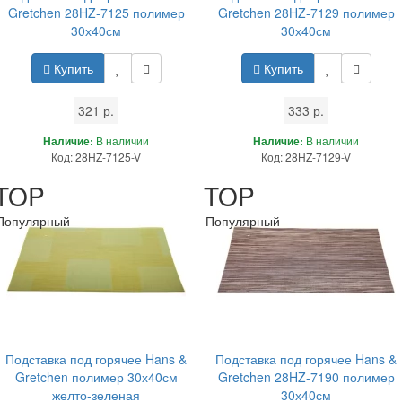
Gretchen 28HZ-7125 полимер
Gretchen 28HZ-7129 полимер
30х40см
30х40см
Купить
Купить
321 р.
333 р.
Наличие:
В наличии
Наличие:
В наличии
Код: 28HZ-7125-V
Код: 28HZ-7129-V
TOP
TOP
Популярный
Популярный
Подставка под горячее Hans &
Подставка под горячее Hans &
Gretchen полимер 30х40см
Gretchen 28HZ-7190 полимер
желто-зеленая
30х40см