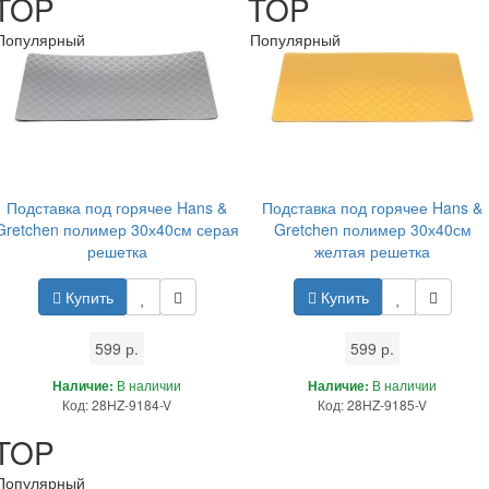
TOP
TOP
Популярный
Популярный
Подставка под горячее Hans &
Подставка под горячее Hans &
Gretchen полимер 30х40см серая
Gretchen полимер 30х40см
решетка
желтая решетка
Купить
Купить
599 р.
599 р.
Наличие:
В наличии
Наличие:
В наличии
Код: 28HZ-9184-V
Код: 28HZ-9185-V
TOP
Популярный