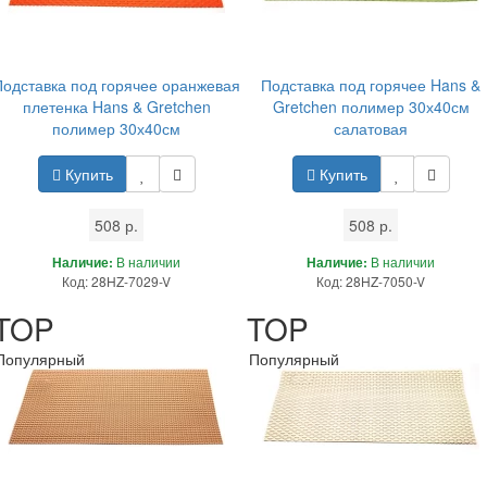
Подставка под горячее оранжевая
Подставка под горячее Hans &
плетенка Hans & Gretchen
Gretchen полимер 30х40см
полимер 30х40см
салатовая
Купить
Купить
508 р.
508 р.
Наличие:
В наличии
Наличие:
В наличии
Код: 28HZ-7029-V
Код: 28HZ-7050-V
TOP
TOP
Популярный
Популярный