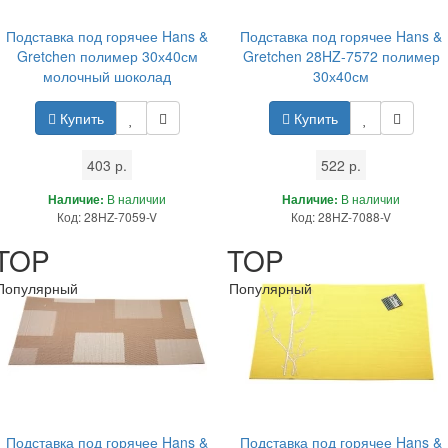
Подставка под горячее Hans &
Подставка под горячее Hans &
Gretchen полимер 30х40см
Gretchen 28HZ-7572 полимер
молочный шоколад
30х40см
Купить
Купить
403 р.
522 р.
Наличие:
В наличии
Наличие:
В наличии
Код: 28HZ-7059-V
Код: 28HZ-7088-V
TOP
TOP
Популярный
Популярный
Подставка под горячее Hans &
Подставка под горячее Hans &