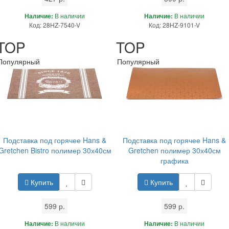
Наличие:
В наличии
Наличие:
В наличии
Код: 28HZ-7540-V
Код: 28HZ-9101-V
TOP
TOP
Популярный
Популярный
Подставка под горячее Hans &
Подставка под горячее Hans &
Gretchen Bistro полимер 30х40см
Gretchen полимер 30х40см
графика
Купить
Купить
599 р.
599 р.
Наличие:
В наличии
Наличие:
В наличии