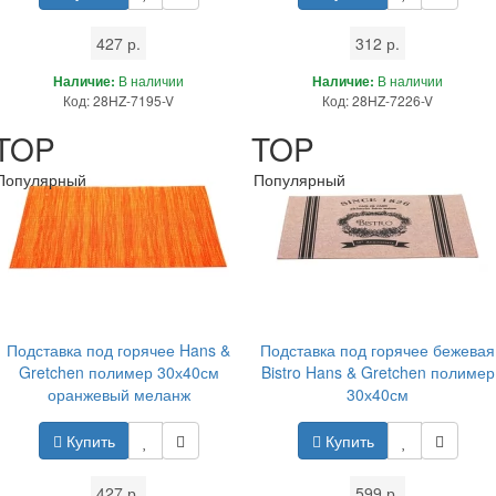
427 р.
312 р.
Наличие:
В наличии
Наличие:
В наличии
Код: 28HZ-7195-V
Код: 28HZ-7226-V
TOP
TOP
Популярный
Популярный
Подставка под горячее Hans &
Подставка под горячее бежевая
Gretchen полимер 30х40см
Bistro Hans & Gretchen полимер
оранжевый меланж
30х40см
Купить
Купить
427 р.
599 р.