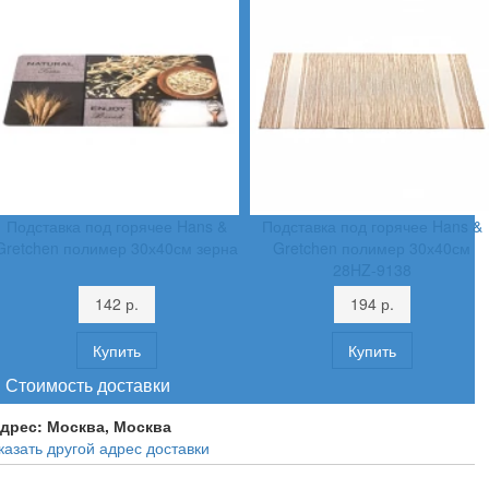
Подставка под горячее Hans &
Подставка под горячее Hans &
Gretchen полимер 30х40см зерна
Gretchen полимер 30х40см
28HZ-9138
142 р.
194 р.
Стоимость доставки
дрес:
Москва, Москва
казать другой адрес доставки