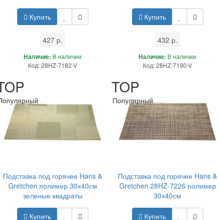
Купить
Купить
427 р.
432 р.
Наличие:
В наличии
Наличие:
В наличии
Код: 28HZ-7182-V
Код: 28HZ-7190-V
TOP
TOP
Популярный
Популярный
Подставка под горячее Hans &
Подставка под горячее Hans &
Gretchen полимер 30х40см
Gretchen 28HZ-7226 полимер
зеленые квадраты
30х40см
Купить
Купить