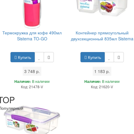
Термокружка для кофе 490мл
Контейнер прямоугольный
Sistema TO-GO
двухсекционный 835мл Sistema
Купить
Купить
3 748 р.
1 183 р.
Наличие:
В наличии
Наличие:
В наличии
Код: 21478-V
Код: 21620-V
TOP
Популярный