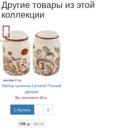
Другие товары из этой
коллекции
Акция
Выгодные цены
Набор солонок Lenardi Птичий
дворик
Вы экономите 65 р.
Купить
196 р.
261 р.