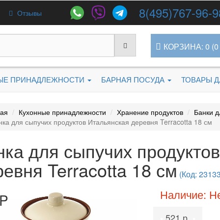
8(495)767-96-9
Отзывы
КОРЗИНА: 0 (0 
ЫЕ ПРИНАДЛЕЖНОСТИ
БАРНАЯ ПОСУДА
ТОВАРЫ 
ная
Кухонные принадлежности
Хранение продуктов
Банки д
нка для сыпучих продуктов Итальянская деревня Terracotta 18 см
нка для сыпучих продукто
евня Terracotta 18 см
(Код: 23133
Наличие: Н
P
521 р.
•
•