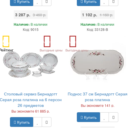
Купить
Купить
3 287 р.
1 102 р.
3 460 р.
1 160 р.
Наличие:
В наличии
Наличие:
В наличии
Код: 9015
Код: 33128-B
5
Акция
Акция
/5
Рейтинг
Выгодные цены
Выгодные цены
Столовый сервиз Бернадотт
Поднос 37 см Бернадотт Серая
Серая роза платина на 6 персон
роза платина
26 предметов
Вы экономите 141 р.
Вы экономите 61 885 р.
Купить
Купить