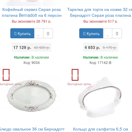
Кофейный сервиз Серая роза
Тарелка для торта на ножке 32 с
платина Bernadott на 6 персон
Бернадотт Серая роза платина
Вы экономите 26 791 р.
Вы экономите 517 р.
Купить
Купить
17 129 р.
4 653 р.
43 920 р.
5 170 р.
Наличие:
В наличии
Наличие:
В наличии
Код: 9034
Код: 17142-B
Акция
Акция
Выгодные цены
Выгодные цены
Блюдо овальное 36 см Бернадотт
Кольцо для салфеток 6,5 см