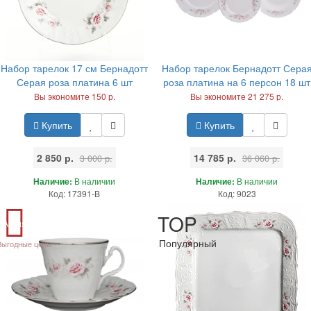
Набор тарелок 17 см Бернадотт
Набор тарелок Бернадотт Сера
Серая роза платина 6 шт
роза платина на 6 персон 18 шт
Вы экономите 150 р.
Вы экономите 21 275 р.
Купить
Купить
2 850 р.
14 785 р.
3 000 р.
36 060 р.
Наличие:
В наличии
Наличие:
В наличии
Код: 17391-B
Код: 9023
TOP
Акция
Популярный
Выгодные цены