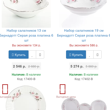
Набор салатников 13 см
Набор салатников 19 см
Бернадотт Серая роза платина 6
Бернадотт Серая роза платина 
шт
шт
Вы экономите 134 р.
Вы экономите 586 р.
Купить
Купить
2 546 р.
5 274 р.
2 680 р.
5 860 р.
Наличие:
В наличии
Наличие:
В наличии
Код: 17400-B
Код: 17402-B
Акция
Акция
Выгодные цены
Выгодные цены