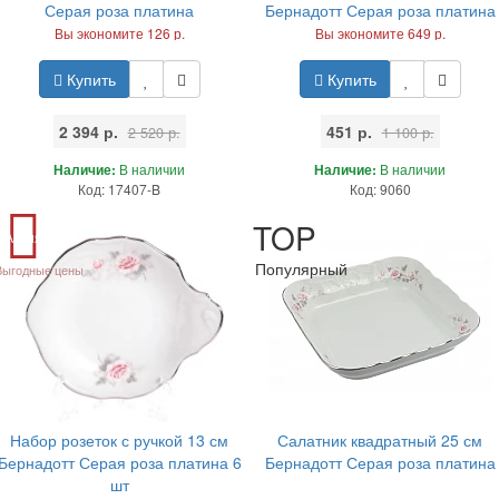
Серая роза платина
Бернадотт Серая роза платина
Вы экономите 126 р.
Вы экономите 649 р.
Купить
Купить
2 394 р.
451 р.
2 520 р.
1 100 р.
Наличие:
В наличии
Наличие:
В наличии
Код: 17407-B
Код: 9060
TOP
Акция
Популярный
Выгодные цены
Набор розеток с ручкой 13 см
Салатник квадратный 25 см
Бернадотт Серая роза платина 6
Бернадотт Серая роза платина
шт