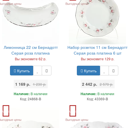
Выгодные цены
Выгодные цены
Лимонница 22 см Бернадотт
Набор розеток 11 см Бернадотт
Серая роза платина
Серая роза платина 6 шт
Вы экономите 62 р.
Вы экономите 129 р.
Купить
Купить
1 169 р.
2 442 р.
1 230 р.
2 570 р.
Наличие:
В наличии
Наличие:
В наличии
Код: 24868-B
Код: 43369-B
Акция
Акция
Выгодные цены
Выгодные цены