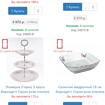
Вы экономите 188 р.
Купить
Купить
2 210 р.
3 572 р.
3 760 р.
Наличие:
В наличии
Наличие:
В наличии
Код: 24872-B
Код: 24869-B
Акция
Акция
Выгодные цены
Выгодные цены
Этажерка (Горка) 3 яруса
Салатник квадратный 16 см
Бернадотт Серая роза платина
Бернадотт Серая роза платина
Вы экономите 173 р.
Вы экономите 58 р.