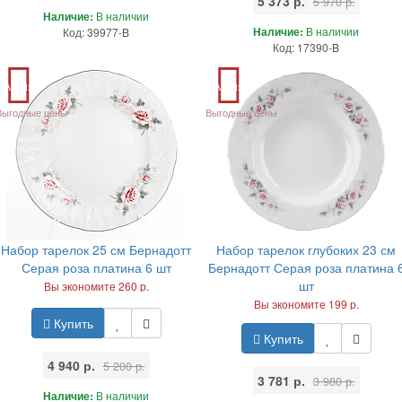
5 373 р.
5 970 р.
Наличие:
В наличии
Наличие:
В наличии
Код: 39977-B
Код: 17390-B
Акция
Акция
Выгодные цены
Выгодные цены
Набор тарелок 25 см Бернадотт
Набор тарелок глубоких 23 см
Серая роза платина 6 шт
Бернадотт Серая роза платина 
шт
Вы экономите 260 р.
Вы экономите 199 р.
Купить
Купить
4 940 р.
5 200 р.
3 781 р.
3 980 р.
Наличие:
В наличии