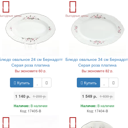
Акция
Акция
Выгодные цены
Выгодные цены
Блюдо овальное 24 см Бернадотт
Блюдо овальное 34 см Бернадот
Серая роза платина
Серая роза платина
Вы экономите 60 р.
Вы экономите 82 р.
Купить
Купить
1 140 р.
1 549 р.
1 200 р.
1 630 р.
Наличие:
В наличии
Наличие:
В наличии
Код: 17405-B
Код: 17404-B
Акция
Акция