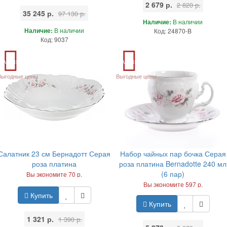
2 679 р.
2 820 р.
35 245 р.
97 130 р.
Наличие:
В наличии
Наличие:
В наличии
Код: 24870-B
Код: 9037
Акция
Акция
Выгодные цены
Выгодные цены
Салатник 23 см Бернадотт Серая
Набор чайных пар бочка Серая
роза платина
роза платина Bernadotte 240 мл
(6 пар)
Вы экономите 70 р.
Вы экономите 597 р.
Купить
Купить
1 321 р.
1 390 р.