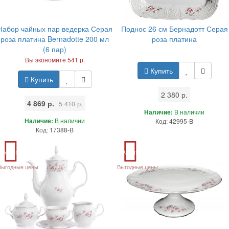
Набор чайных пар ведерка Серая
Поднос 26 см Бернадотт Серая
роза платина Bernadotte 200 мл
роза платина
(6 пар)
Вы экономите 541 р.
Купить
Купить
2 380 р.
4 869 р.
5 410 р.
Наличие:
В наличии
Наличие:
В наличии
Код: 42995-B
Код: 17388-B
Акция
Акция
Выгодные цены
Выгодные цены