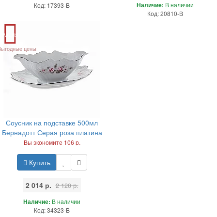
Наличие:
В наличии
Код: 17393-B
Код: 20810-B
Акция
Выгодные цены
Соусник на подставке 500мл
Бернадотт Серая роза платина
Вы экономите 106 р.
Купить
2 014 р.
2 120 р.
Наличие:
В наличии
Код: 34323-B