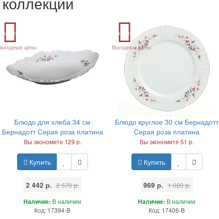
коллекции
Акция
Акция
Выгодные цены
Выгодные цены
Блюдо для хлеба 34 см
Блюдо круглое 30 см Бернадотт
Бернадотт Серая роза платина
Серая роза платина
Вы экономите 129 р.
Вы экономите 51 р.
Купить
Купить
2 442 р.
969 р.
2 570 р.
1 020 р.
Наличие:
В наличии
Наличие:
В наличии
Код: 17394-B
Код: 17406-B