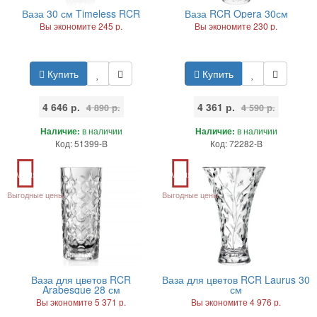
Ваза 30 см Timeless RCR
Ваза RCR Opera 30см
Вы экономите 245 р.
Вы экономите 230 р.
Купить
Купить
4 646 р.
4 361 р.
4 890 р.
4 590 р.
Наличие:
в наличии
Наличие:
в наличии
Код: 51399-B
Код: 72282-B
Акция
Акция
Выгодные цены
Выгодные цены
Ваза для цветов RCR
Ваза для цветов RCR Laurus 30
Arabesque 28 см
см
Вы экономите 5 371 р.
Вы экономите 4 976 р.