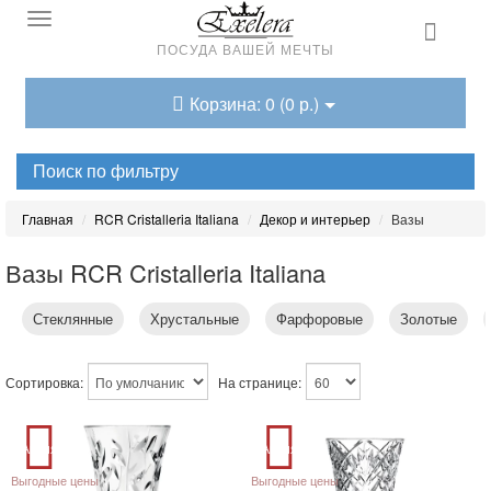
ПОСУДА ВАШЕЙ МЕЧТЫ
Корзина: 0 (0 р.)
Поиск по фильтру
Главная
RCR Cristalleria Italiana
Декор и интерьер
Вазы
Вазы RCR Cristalleria Italiana
Стеклянные
Хрустальные
Фарфоровые
Золотые
Сортировка:
На странице:
Акция
Акция
Выгодные цены
Выгодные цены