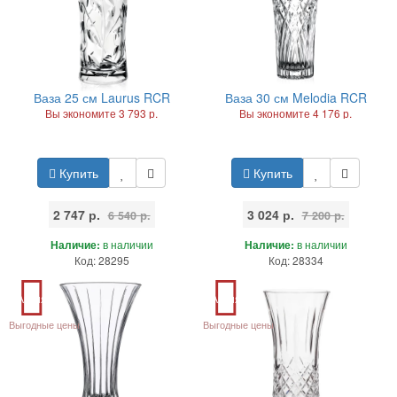
Ваза 25 см Laurus RCR
Ваза 30 см Melodia RCR
Вы экономите 3 793 р.
Вы экономите 4 176 р.
Купить
Купить
2 747 р.
3 024 р.
6 540 р.
7 200 р.
Наличие:
в наличии
Наличие:
в наличии
Код: 28295
Код: 28334
Акция
Акция
Выгодные цены
Выгодные цены