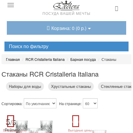
ПОСУДА ВАШЕЙ МЕЧТЫ
Корзина: 0 (0 р.)
Поиск по фильтру
Главная
RCR Cristalleria Italiana
Барная посуда
Стаканы
Стаканы RCR Cristalleria Italiana
Наборы для воды
Хрустальные стаканы
Стеклянные стак
Сортировка:
На странице:
5
/5
Акция
Акция
Рейтинг
Выгодные цены
Выгодные цены