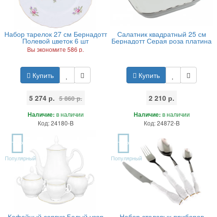
Набор тарелок 27 см Бернадотт
Салатник квадратный 25 см
Полевой цветок 6 шт
Бернадотт Серая роза платина
Вы экономите 586 р.
Купить
Купить
5 274 р.
2 210 р.
5 860 р.
Наличие:
в наличии
Наличие:
в наличии
Код: 24180-B
Код: 24872-B
TOP
TOP
Популярный
Популярный
Кофейный сервиз Белый узор
Набор столовых приборов