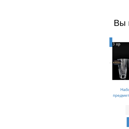
Вы 
Набо
предмета