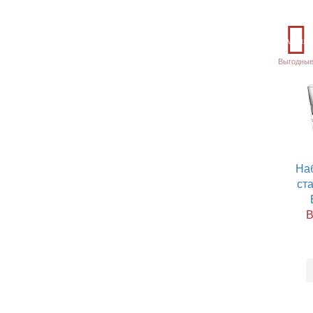
Акция
Выгодные
На
ста
В