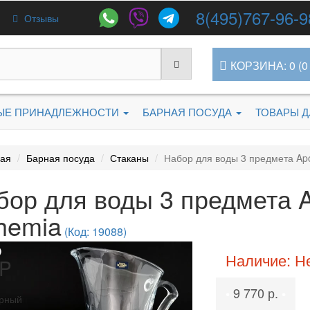
8(495)767-96-9
Отзывы
КОРЗИНА: 0 (0 
ЫЕ ПРИНАДЛЕЖНОСТИ
БАРНАЯ ПОСУДА
ТОВАРЫ 
ная
Барная посуда
Стаканы
Набор для воды 3 предмета Apol
ор для воды 3 предмета Ap
hemia
(Код: 19088)
Наличие: Н
P
9 770 р.
•
•
рный