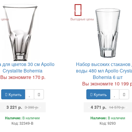
Акция
 цены
Выгодные цены
 для цветов 30 см Apollo
Набор высоких стаканов
Crystalite Bohemia
воды 480 мл Apollo Crysta
Вы экономите 170 р.
Bohemia 6 шт
Вы экономите 10 199 р
Купить
Купить
•
3 221 р.
•
•
4 371 р.
•
3 390 р.
14 570 р.
Наличие:
В наличии
Наличие:
В наличии
Код: 32349-B
Код: 9293