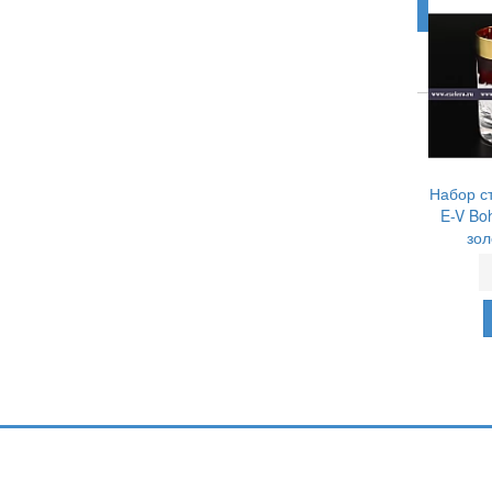
Набор с
E-V Bo
зол
Подпишитесь и узнавайте первыми о н