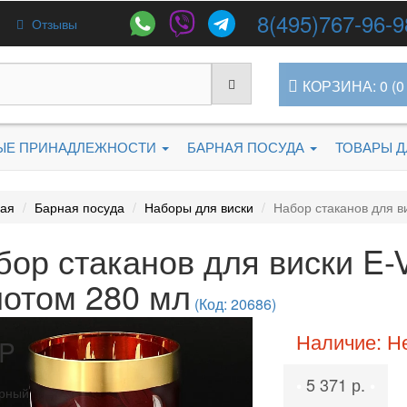
8(495)767-96-9
Отзывы
КОРЗИНА: 0 (0 
ЫЕ ПРИНАДЛЕЖНОСТИ
БАРНАЯ ПОСУДА
ТОВАРЫ 
ная
Барная посуда
Наборы для виски
Набор стаканов для в
бор стаканов для виски E-
лотом 280 мл
(Код: 20686)
Наличие: Н
P
5 371 р.
•
•
рный