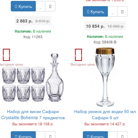
Купить
Купить
2 883 р.
9 610 р.
10 854 р.
12 060 р.
Наличие:
В наличии
Наличие:
В наличии
Код: 11263
Код: 58408-B
Акция
Акция
Выгодные цены
Выгодные цены
Набор для виски Сафари
Набор рюмок для водки 50 мл
Crystalite Bohemia 7 предметов
Сафари 6 шт
Вы экономите 18 158 р.
Вы экономите 14 427 р.
Купить
Купить