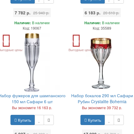
7 782 р.
6 183 р.
25 940 р.
20 610 р.
Наличие:
В наличии
Наличие:
В наличии
Код: 19067
Код: 35589
Акция
Акция
Выгодные цены
Выгодные цены
Набор фужеров для шампанского
Набор бокалов 290 мл Сафари
150 мл Сафари 6 шт
Рубин Crystalite Bohemia
Вы экономите 16 163 р.
Вы экономите 39 732 р.
Купить
Купить
6 927 р.
17 028 р.