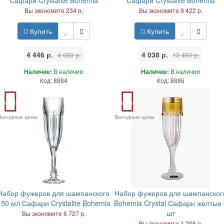
Вы экономите 234 р.
Вы экономите 9 422 р.
Купить
Купить
4 446 р.
4 038 р.
4 680 р.
13 460 р.
Наличие:
В наличии
Наличие:
В наличии
Код: 8884
Код: 8886
Акция
Акция
Выгодные цены
Выгодные цены
Набор фужеров для шампанского
Набор фужеров для шампанског
150 мл Сафари Crystalite Bohemia
Bohemia Crystal Сафари желтые 
шт
Вы экономите 6 727 р.
Вы экономите 1 206 р.