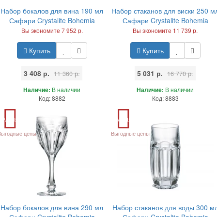
Набор бокалов для вина 190 мл
Набор стаканов для виски 250 м
Сафари Crystalite Bohemia
Сафари Crystalite Bohemia
Вы экономите 7 952 р.
Вы экономите 11 739 р.
Купить
Купить
3 408 р.
5 031 р.
11 360 р.
16 770 р.
Наличие:
В наличии
Наличие:
В наличии
Код: 8882
Код: 8883
Акция
Акция
Выгодные цены
Выгодные цены
Набор бокалов для вина 290 мл
Набор стаканов для воды 300 м
Сафари Crystalite Bohemia
Сафари Crystalite Bohemia